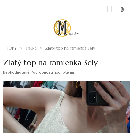
Prejsť
NÁKUP
na
obsah
KOŠÍK
TOPY
Tričká
Zlatý top na ramienka Sely
Zlatý top na ramienka Sely
Priemerné
Neohodnotené
Podrobnosti hodnotenia
hodnotenie
produktu
je
0,0
z
5
hviezdičiek.