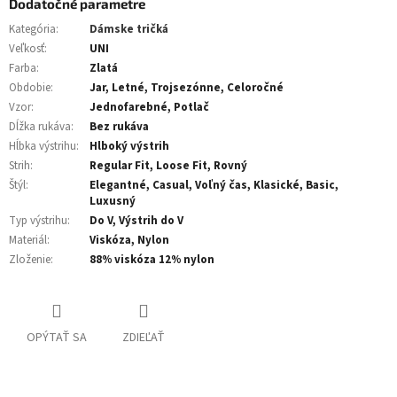
Dodatočné parametre
Kategória
:
Dámske tričká
Veľkosť
:
UNI
Farba
:
Zlatá
Obdobie
:
Jar, Letné, Trojsezónne, Celoročné
Vzor
:
Jednofarebné, Potlač
Dĺžka rukáva
:
Bez rukáva
Hĺbka výstrihu
:
Hlboký výstrih
Strih
:
Regular Fit, Loose Fit, Rovný
Štýl
:
Elegantné, Casual, Voľný čas, Klasické, Basic,
Luxusný
Typ výstrihu
:
Do V, Výstrih do V
Materiál
:
Viskóza, Nylon
Zloženie
:
88% viskóza 12% nylon
OPÝTAŤ SA
ZDIEĽAŤ