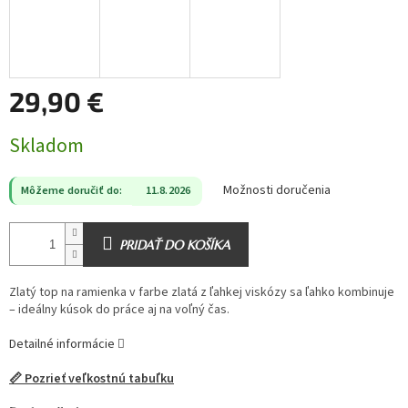
29,90 €
Jednotková
Skladom
cena:
Možnosti doručenia
Môžeme doručiť do:
11.8.2026
PRIDAŤ DO KOŠÍKA
Zlatý top na ramienka v farbe zlatá z ľahkej viskózy sa ľahko kombinuje
– ideálny kúsok do práce aj na voľný čas.
Detailné informácie
📏 Pozrieť veľkostnú tabuľku