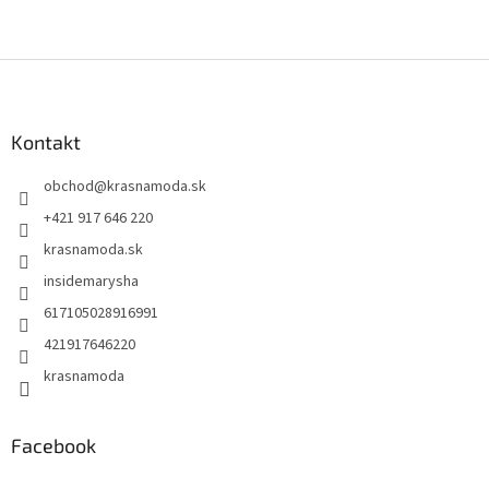
Z
á
p
ä
Kontakt
t
obchod
@
krasnamoda.sk
i
e
+421 917 646 220
krasnamoda.sk
insidemarysha
617105028916991
421917646220
krasnamoda
Facebook