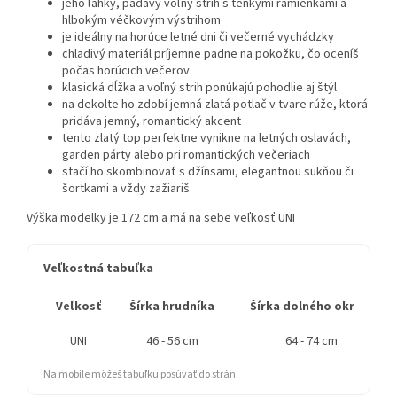
jeho ľahký, padavý voľný strih s tenkými ramienkami a
hlbokým véčkovým výstrihom
je ideálny na horúce letné dni či večerné vychádzky
chladivý materiál príjemne padne na pokožku, čo oceníš
počas horúcich večerov
klasická dĺžka a voľný strih ponúkajú pohodlie aj štýl
na dekolte ho zdobí jemná zlatá potlač v tvare rúže, ktorá
pridáva jemný, romantický akcent
tento zlatý top perfektne vynikne na letných oslavách,
garden párty alebo pri romantických večeriach
stačí ho skombinovať s džínsami, elegantnou sukňou či
šortkami a vždy zažiariš
Výška modelky je 172 cm a má na sebe veľkosť UNI
Veľkostná tabuľka
Veľkosť
Šírka hrudníka
Šírka dolného okraja
UNI
46 - 56 cm
64 - 74 cm
Na mobile môžeš tabuľku posúvať do strán.