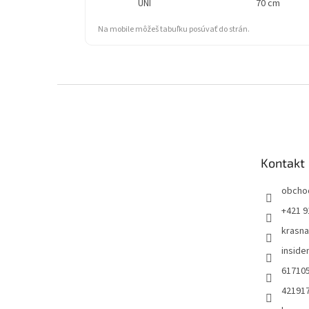
UNI
70 cm
Na mobile môžeš tabuľku posúvať do strán.
Z
á
p
ä
t
Kontakt
i
e
obcho
+421 9
krasn
insid
61710
42191