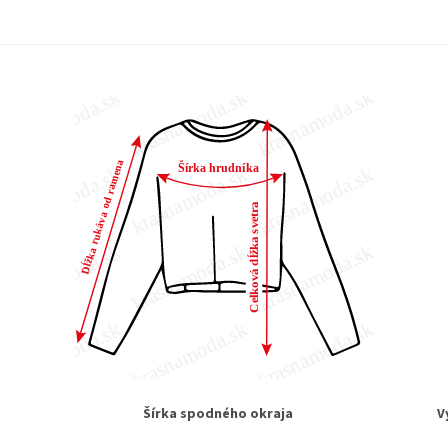
Šírka spodného okraja
V