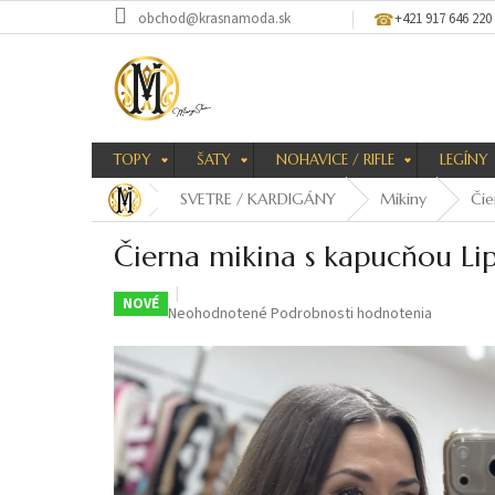
Prejsť
obchod@krasnamoda.sk
+421 917 646 220
na
obsah
TOPY
ŠATY
NOHAVICE / RIFLE
LEGÍNY
SVETRE / KARDIGÁNY
Mikiny
Čie
Čierna mikina s kapucňou Li
NOVÉ
Priemerné
Neohodnotené
Podrobnosti hodnotenia
hodnotenie
produktu
je
0,0
z
5
hviezdičiek.