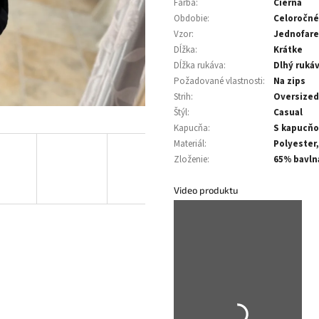
Farba
:
Čierna
Obdobie
:
Celoročné
Vzor
:
Jednofar
Dĺžka
:
Krátke
Dĺžka rukáva
:
Dlhý ruká
Požadované vlastnosti
:
Na zips
Strih
:
Oversized
Štýl
:
Casual
Kapucňa
:
S kapucň
Materiál
:
Polyester,
Zloženie
:
65% bavln
Video produktu