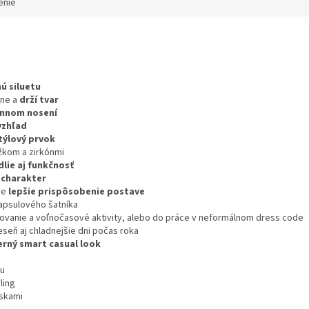
enie
ú siluetu
sne a
drží tvar
nnom nosení
vzhľad
týlový prvok
žkom a zirkónmi
lie aj funkčnosť
 charakter
re
lepšie prispôsobenie postave
apsulového šatníka
vanie a voľnočasové aktivity, alebo do práce v neformálnom dress code
jeseň aj chladnejšie dni počas roka
rný smart casual look
iu
ling
úskami