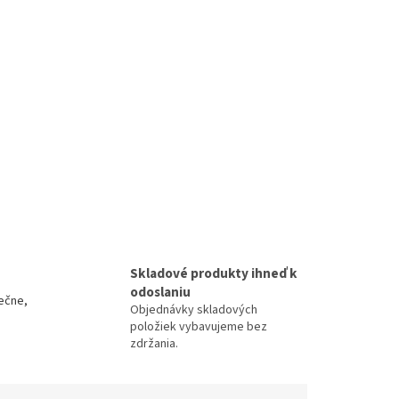
Skladové produkty ihneď k
odoslaniu
ečne,
Objednávky skladových
položiek vybavujeme bez
zdržania.