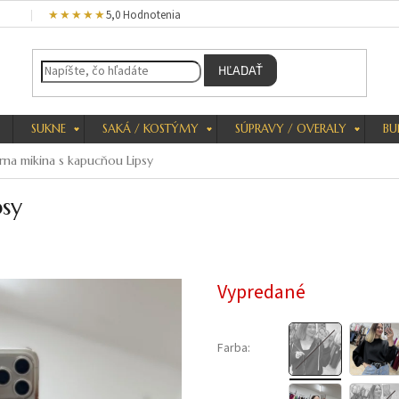
★★★★★
5,0 Hodnotenia
HĽADAŤ
SUKNE
SAKÁ / KOSTÝMY
SÚPRAVY / OVERALY
BU
rna mikina s kapucňou Lipsy
psy
Vypredané
Farba: