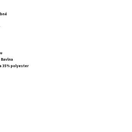
ebné
v
ou
 Bavlna
a 35% polyester