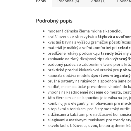
Popis
Podobné (6)
Videá (1)
Hodnot
Podrobný popis
moderná dámska čierna mikina s kapucňou
kratší oversize strih vytvára
štýlovú a uvoľnen
kvalitná bavlna s vyššou gramážou pôsobí luxu
materiál je mäkký a veľmi komfortný pri
celode
predĺžené rukávy podčiarkujú
trendy ležérny 
zapínanie na zlatý dizajnový zips ako
výrazný š
ozdobný jazdec so zdobením v tvare pier s krú
praktické predné klokankové vrecká pre
pohod
kapucňa dodáva modelu
športovo-elegantný
pružné patenty na rukávoch a spodnom leme p
hladké, minimalistické prevedenie vhodné do k
vhodná na každodenné nosenie do mesta, cesto
táto čierna mikina s kapucňou je ideálna na jar, 
kombinuj ju s elegantnými nohavicami pre
mode
s teplákmi a teniskami pre čistý mestský outfit
s džínsami a kabátom pre nadčasovú kombinác
s legínami a masívnymi teniskami pre trendy sty
skvelo ladí s béžovou, sivou, bielou aj denim k