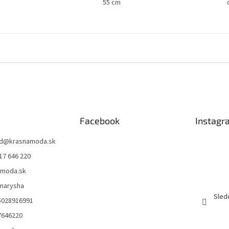
55 cm
Facebook
Instagr
d
@
krasnamoda.sk
17 646 220
amoda.sk
emarysha
Sled
5028916991
7646220