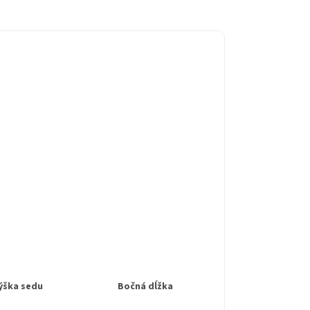
ýška sedu
Bočná dĺžka