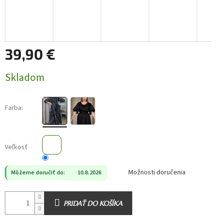
39,90 €
Jednotková
Skladom
cena:
Farba:
Veľkosť
Možnosti doručenia
Môžeme doručiť do:
10.8.2026
PRIDAŤ DO KOŠÍKA