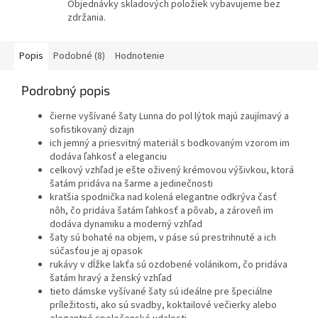
Objednávky skladových položiek vybavujeme bez
zdržania.
Popis
Podobné (8)
Hodnotenie
Podrobný popis
čierne vyšívané šaty Lunna do pol lýtok majú zaujímavý a
sofistikovaný dizajn
ich jemný a priesvitný materiál s bodkovaným vzorom im
dodáva ľahkosť a eleganciu
celkový vzhľad je ešte oživený krémovou výšivkou, ktorá
šatám pridáva na šarme a jedinečnosti
kratšia spodnička nad kolená elegantne odkrýva časť
nôh, čo pridáva šatám ľahkosť a pôvab, a zároveň im
dodáva dynamiku a moderný vzhľad
šaty sú bohaté na objem, v páse sú prestrihnuté a ich
súčasťou je aj opasok
rukávy v dĺžke lakťa sú ozdobené volánikom, čo pridáva
šatám hravý a ženský vzhľad
tieto dámske vyšívané šaty sú ideálne pre špeciálne
príležitosti, ako sú svadby, koktailové večierky alebo