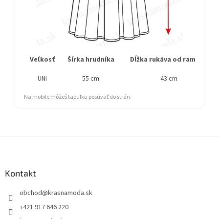
Veľkosť
Šírka hrudníka
Dĺžka rukáva od ramena
UNI
55 cm
43 cm
Na mobile môžeš tabuľku posúvať do strán.
Z
á
p
ä
Kontakt
t
obchod
@
krasnamoda.sk
i
e
+421 917 646 220