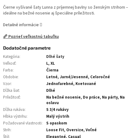
Čierne vyšívané šaty Lunna z príjemnej bavlny so ženským strihom –
ideálne na bežné nosenie aj špeciálne príležitosti.
Detailné informácie
📏 Pozrieť veľkostnú tabuľku
Dodatočné parametre
Kategória
:
Dlhé šaty
Veľkosť
:
L, XL
Farba
:
Čierna
Obdobie
:
Letné, Jarné/Jesenné, Celoročné
Vzor
:
Jednofarebné, Kvetované
Dĺžka šiat
:
Dlhé
Príležitosť
:
Na bežné nosenie, Do práce, Na párty, Na
oslavu
Dĺžka rukáva
:
S 3/4 rukávy
Hĺbka výstrihu
:
Malý výstrih
Požadované vlastnosti
:
S opaskom
Strih
:
Loose Fit, Oversize, Voľné
Štýl
:
Elegantné, Casual