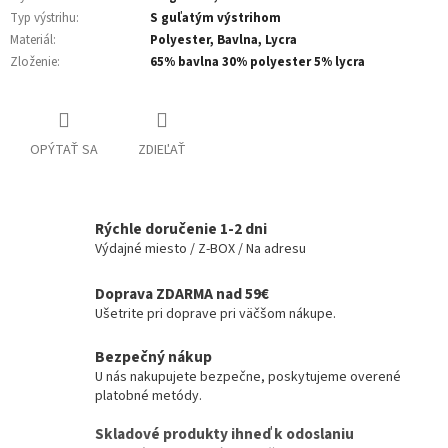
Typ výstrihu
:
S guľatým výstrihom
Materiál
:
Polyester, Bavlna, Lycra
Zloženie
:
65% bavlna 30% polyester 5% lycra
OPÝTAŤ SA
ZDIEĽAŤ
Rýchle doručenie 1-2 dni
Výdajné miesto / Z-BOX / Na adresu
Doprava ZDARMA nad 59€
Ušetrite pri doprave pri väčšom nákupe.
Bezpečný nákup
U nás nakupujete bezpečne, poskytujeme overené
platobné metódy.
Skladové produkty ihneď k odoslaniu