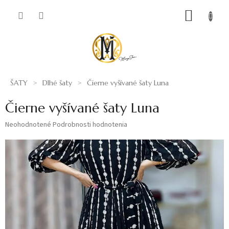
Prejsť
NÁKUP
na
obsah
KOŠÍK
ŠATY
Dlhé šaty
Čierne vyšívané šaty Luna
Čierne vyšívané šaty Luna
Priemerné
Neohodnotené
Podrobnosti hodnotenia
hodnotenie
produktu
je
0,0
z
5
hviezdičiek.