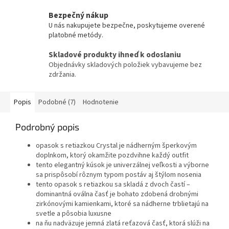
Bezpečný nákup
U nás nakupujete bezpečne, poskytujeme overené
platobné metódy.
Skladové produkty ihneď k odoslaniu
Objednávky skladových položiek vybavujeme bez
zdržania.
Popis
Podobné (7)
Hodnotenie
Podrobný popis
opasok s retiazkou Crystal je nádherným šperkovým
doplnkom, ktorý okamžite pozdvihne každý outfit
tento elegantný kúsok je univerzálnej veľkosti a výborne
sa prispôsobí rôznym typom postáv aj štýlom nosenia
tento opasok s retiazkou sa skladá z dvoch častí –
dominantná oválna časť je bohato zdobená drobnými
zirkónovými kamienkami, ktoré sa nádherne trblietajú na
svetle a pôsobia luxusne
na ňu nadväzuje jemná zlatá reťazová časť, ktorá slúži na