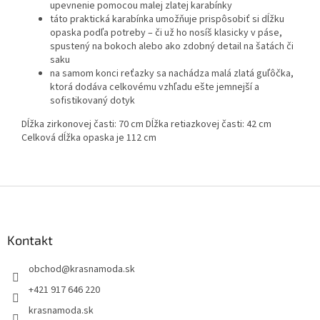
upevnenie pomocou malej zlatej karabínky
táto praktická karabínka umožňuje prispôsobiť si dĺžku
opaska podľa potreby – či už ho nosíš klasicky v páse,
spustený na bokoch alebo ako zdobný detail na šatách či
saku
na samom konci reťazky sa nachádza malá zlatá guľôčka,
ktorá dodáva celkovému vzhľadu ešte jemnejší a
sofistikovaný dotyk
Dĺžka zirkonovej časti: 70 cm Dĺžka retiazkovej časti: 42 cm
Celková dĺžka opaska je 112 cm
Z
á
p
ä
Kontakt
t
obchod
@
krasnamoda.sk
i
e
+421 917 646 220
krasnamoda.sk