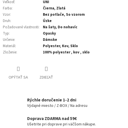
Veľkosť
:
UNI
Farba
:
Čierna, Zlatá
Vzor
:
Bez potlače, So vzorom
Druh
:
Úzke
Požadované vlastnosti
:
Na šaty, Do nohavíc
Typ
:
Opasky
Určenie
:
Dámske
Materiál
:
Polyester, Kov, Sklo
Zloženie
:
100% polyester , kov , sklo
OPÝTAŤ SA
ZDIEĽAŤ
Rýchle doručenie 1-2 dni
Výdajné miesto / Z-BOX / Na adresu
Doprava ZDARMA nad 59€
Ušetrite pri doprave pri väčšom nákupe.