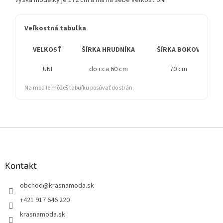
Výška modelky je 172 cm a má na sebe veľkosť UNI
Veľkostná tabuľka
VEĽKOSŤ
ŠÍRKA HRUDNÍKA
ŠÍRKA BOKOV
UNI
do cca 60 cm
70 cm
Na mobile môžeš tabuľku posúvať do strán.
Z
á
p
ä
Kontakt
t
obchod
@
krasnamoda.sk
i
e
+421 917 646 220
krasnamoda.sk