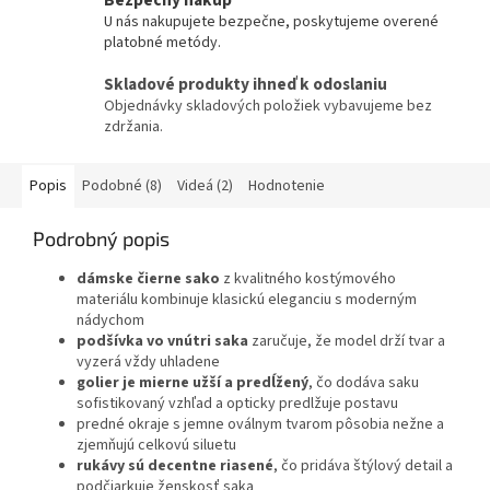
Bezpečný nákup
U nás nakupujete bezpečne, poskytujeme overené
platobné metódy.
Skladové produkty ihneď k odoslaniu
Objednávky skladových položiek vybavujeme bez
zdržania.
Popis
Podobné (8)
Videá (2)
Hodnotenie
Podrobný popis
dámske čierne sako
z kvalitného kostýmového
materiálu kombinuje klasickú eleganciu s moderným
nádychom
podšívka vo vnútri saka
zaručuje, že model drží tvar a
vyzerá vždy uhladene
golier je mierne užší a predĺžený
, čo dodáva saku
sofistikovaný vzhľad a opticky predlžuje postavu
predné okraje s jemne oválnym tvarom pôsobia nežne a
zjemňujú celkovú siluetu
rukávy sú decentne riasené
, čo pridáva štýlový detail a
podčiarkuje ženskosť saka