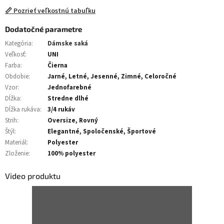
📏 Pozrieť veľkostnú tabuľku
Dodatočné parametre
Kategória
:
Dámske saká
Veľkosť
:
UNI
Farba
:
Čierna
Obdobie
:
Jarné, Letné, Jesenné, Zimné, Celoročné
Vzor
:
Jednofarebné
Dĺžka
:
Stredne dlhé
Dĺžka rukáva
:
3/4 rukáv
Strih
:
Oversize, Rovný
Štýl
:
Elegantné, Spoločenské, Športové
Materiál
:
Polyester
Zloženie
:
100% polyester
Video produktu