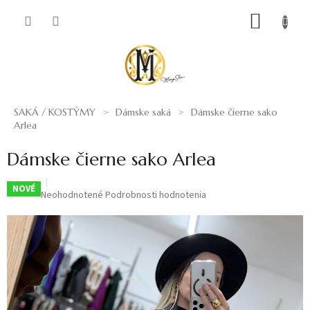
Prejsť
NÁKUP
na
obsah
KOŠÍK
SAKÁ / KOSTÝMY
Dámske saká
Dámske čierne sako
Arlea
Dámske čierne sako Arlea
NOVÉ
Priemerné
Neohodnotené
Podrobnosti hodnotenia
hodnotenie
produktu
je
0,0
z
5
hviezdičiek.