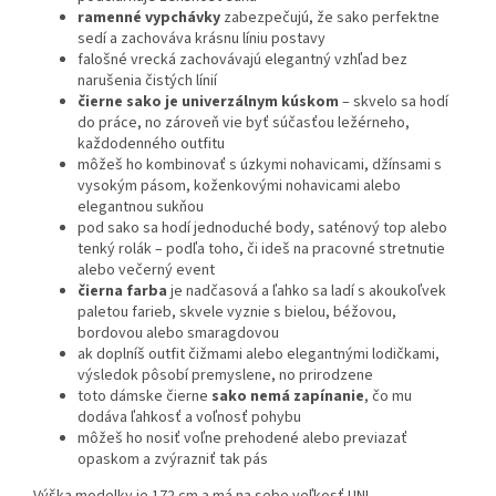
ramenné vypchávky
zabezpečujú, že sako perfektne
sedí a zachováva krásnu líniu postavy
falošné vrecká zachovávajú elegantný vzhľad bez
narušenia čistých línií
čierne sako je univerzálnym kúskom
– skvelo sa hodí
do práce, no zároveň vie byť súčasťou ležérneho,
každodenného outfitu
môžeš ho kombinovať s úzkymi nohavicami, džínsami s
vysokým pásom, koženkovými nohavicami alebo
elegantnou sukňou
pod sako sa hodí jednoduché body, saténový top alebo
tenký rolák – podľa toho, či ideš na pracovné stretnutie
alebo večerný event
čierna farba
je nadčasová a ľahko sa ladí s akoukoľvek
paletou farieb, skvele vyznie s bielou, béžovou,
bordovou alebo smaragdovou
ak doplníš outfit čižmami alebo elegantnými lodičkami,
výsledok pôsobí premyslene, no prirodzene
toto dámske čierne
sako
nemá zapínanie
, čo mu
dodáva ľahkosť a voľnosť pohybu
môžeš ho nosiť voľne prehodené alebo previazať
opaskom a zvýrazniť tak pás