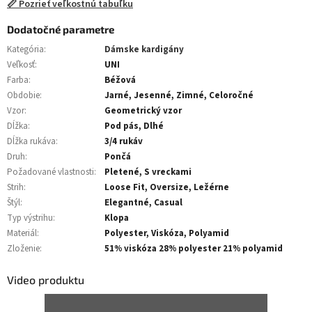
📏 Pozrieť veľkostnú tabuľku
Dodatočné parametre
Kategória
:
Dámske kardigány
Veľkosť
:
UNI
Farba
:
Béžová
Obdobie
:
Jarné, Jesenné, Zimné, Celoročné
Vzor
:
Geometrický vzor
Dĺžka
:
Pod pás, Dlhé
Dĺžka rukáva
:
3/4 rukáv
Druh
:
Pončá
Požadované vlastnosti
:
Pletené, S vreckami
Strih
:
Loose Fit, Oversize, Ležérne
Štýl
:
Elegantné, Casual
Typ výstrihu
:
Klopa
Materiál
:
Polyester, Viskóza, Polyamid
Zloženie
:
51% viskóza 28% polyester 21% polyamid
Video produktu