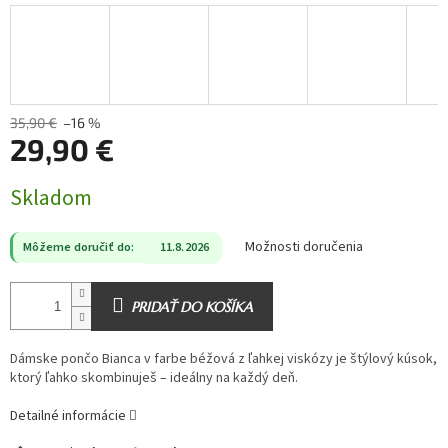
35,90 €
–16 %
29,90 €
Jednotková
Skladom
cena:
Možnosti doručenia
Môžeme doručiť do:
11.8.2026
PRIDAŤ DO KOŠÍKA
Dámske pončo Bianca v farbe béžová z ľahkej viskózy je štýlový kúsok,
ktorý ľahko skombinuješ – ideálny na každý deň.
Detailné informácie