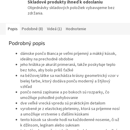
Skladové produkty ihneď k odoslaniu
Objednávky skladových položiek vybavujeme bez
zdržania.
Popis
Podobné (8)
Videá (1)
Hodnotenie
Podrobný popis
dámske pončo Bianca je veľmi príjemný a mäkký kúsok,
ideálny na prechodné obdobie
jeho hrúbka je akurát primeraná, takže poskytuje teplo
bez toho, aby bolo príliš ťažké
na béžovej látke sa nachádza krásny geometrický vzor v
bielej farbe, ktorý dodáva ponču moderný a štýlový
vzhľad
pončo nemá zapínanie a po bokoch sú rozparky, čo
umožňuje pohodlné pohybovanie
dve veľké vrecká vpredu sú praktickým detailom
vyrobené je z elastickej pleteniny, ktorá sa príjemne nosí
a umožňuje vrstvenie s ďalšími kúskami
tento kúsok sa skvele hodí na každodenné nosenie, či už
k džínsom, legínam alebo sukniam