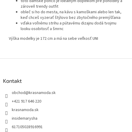
toto dámske pončo je ideálnym doplnkom pre pohodlný a
zároveň trendy outfit
obleč si ho do mesta, na kávu s kamoškami alebo len tak,
keď chceš vyzerať štýlovo bez zbytočného premýšľania
vďaka voľnému strihu a pútavému dizajnu dodá tvojmu
looku osobitosť a šmrnc
Výška modelky je 172 cm a má na sebe veľkosť UNI
Z
á
p
ä
Kontakt
t
obchod
@
krasnamoda.sk
i
e
+421 917 646 220
krasnamoda.sk
insidemarysha
617105028916991