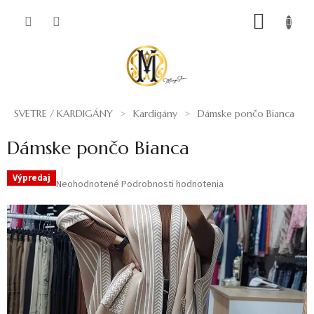
Prejsť
NÁKUP
na
obsah
KOŠÍK
SVETRE / KARDIGÁNY
Kardigány
Dámske pončo Bianca
Dámske pončo Bianca
Výpredaj
Priemerné
Neohodnotené
Podrobnosti hodnotenia
hodnotenie
produktu
je
0,0
z
5
hviezdičiek.