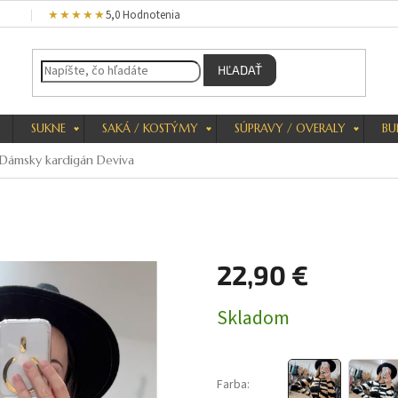
★★★★★
5,0 Hodnotenia
HĽADAŤ
SUKNE
SAKÁ / KOSTÝMY
SÚPRAVY / OVERALY
BU
Dámsky kardigán Deviva
22,90 €
Jednotková
Skladom
cena:
Farba: