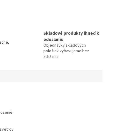
Skladové produkty ihneď k
odoslaniu
ečne,
Objednávky skladových
položiek vybavujeme bez
zdržania.
nosenie
 svetrov