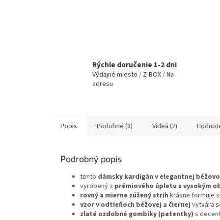
Rýchle doručenie 1-2 dni
Výdajné miesto / Z-BOX / Na
adresu
Popis
Podobné (8)
Videá (2)
Hodnot
Podrobný popis
tento
dámsky kardigán v elegantnej béžovo
vyrobený z
prémiového úpletu s vysokým o
rovný a mierne zúžený strih
krásne formuje s
vzor v odtieňoch béžovej a čiernej
vytvára s
zlaté ozdobné gombíky (patentky)
s decent