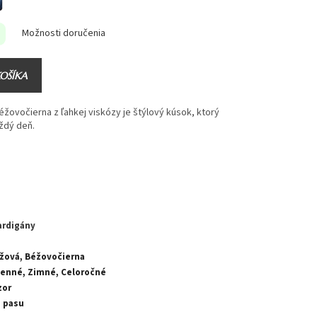
Možnosti doručenia
KOŠÍKA
žovočierna z ľahkej viskózy je štýlový kúsok, ktorý
ždý deň.
ardigány
éžová, Béžovočierna
senné, Zimné, Celoročné
zor
o pasu