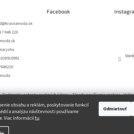
Facebook
Instagr
d
@
krasnamoda.sk
17 646 220
amoda.sk
emarysha
Sled
5028916991
7646220
amoda
Podmienky ochrany osobných údajov
Zásady používania cookies
Vráte
enie obsahu a reklám, poskytovanie funkcií
Odmietnuť
Tvorba eshopu a SEO optimalizácia
édií a analýzu návštevnosti používame
e. Viac informácií
tu
.
ie