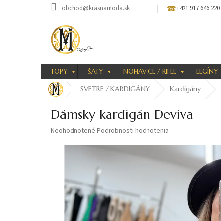
Prejsť
obchod@krasnamoda.sk
+421 917 646 220
na
obsah
TOPY
ŠATY
NOHAVICE / RIFLE
LEGÍNY
SVETRE / KARDIGÁNY
Kardigány
Dámsky kardigán Deviva
Priemerné
Neohodnotené
Podrobnosti hodnotenia
hodnotenie
produktu
je
0,0
z
5
hviezdičiek.