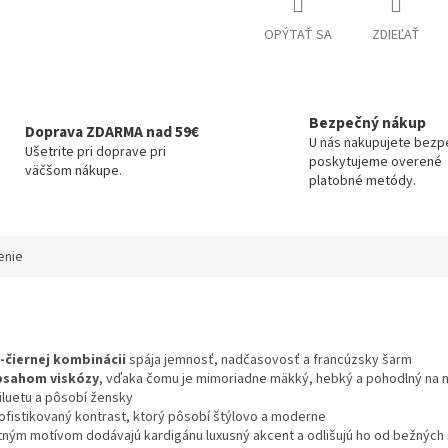
OPÝTAŤ SA
ZDIEĽAŤ
Bezpečný nákup
Doprava ZDARMA nad 59€
U nás nakupujete bezp
Ušetrite pri doprave pri
poskytujeme overené
väčšom nákupe.
platobné metódy.
enie
-čiernej kombinácii
spája jemnosť, nadčasovosť a francúzsky šarm
bsahom viskózy
, vďaka čomu je mimoriadne mäkký, hebký a pohodlný na 
iluetu a pôsobí žensky
ofistikovaný kontrast, ktorý pôsobí štýlovo a moderne
ným motívom dodávajú kardigánu luxusný akcent a odlišujú ho od bežných