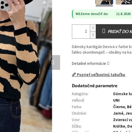
Môžeme doručiť do:
11.8.2026
PRIDAŤ DO 
Dámsky kardigán Deviva v farbe bé
ľahko skombinuješ – ideálny na ka
Detailné informácie
📏 Pozrieť veľkostnú tabuľku
Dodatočné parametre
Kategória
:
Dámske k
Veľkosť
:
UNI
Farba
:
Čierna, B
Obdobie
:
Jarné, Je
Vzor
:
Zvierací v
Dĺžka
:
Krátke, D