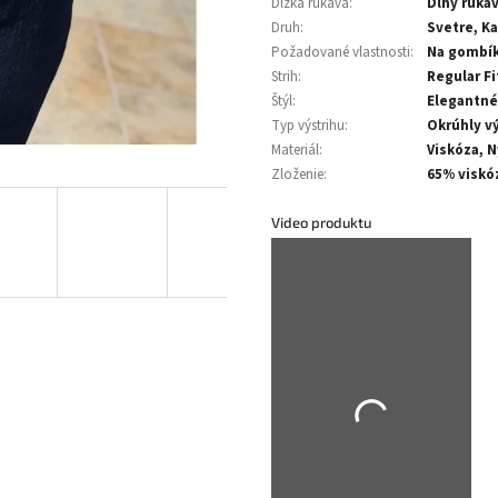
Dĺžka rukáva
:
Dlhý ruká
Druh
:
Svetre, K
Požadované vlastnosti
:
Na gombí
Strih
:
Regular Fi
Štýl
:
Elegantné
Typ výstrihu
:
Okrúhly vý
Materiál
:
Viskóza, 
Zloženie
:
65% viskó
Video produktu