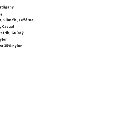
v
ardigany
ky
t, Slim fit, Ležérne
, Casual
strih, Guľatý
Nylon
za 35% nylon