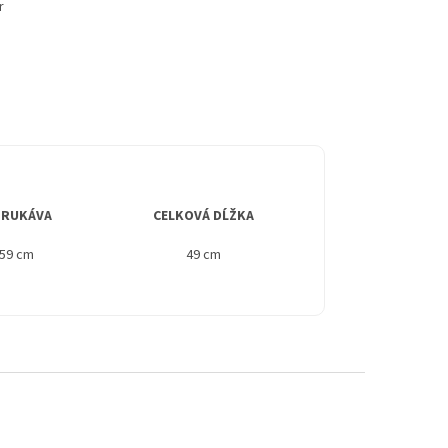
r
 RUKÁVA
CELKOVÁ DĹŽKA
 59 cm
49 cm