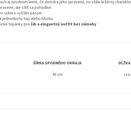
och aj spodnom leme, čo dotvára jeho upravený, no stále ležérny charakte
ravene, ale cítiť sa pohodlne
ebo sukni s vyšším pásom
na jednoduchý top alebo blúzku
sické topánky pre
šik a elegantný outfit bez námahy
ŠÍRKA SPODNÉHO OKRAJA
DĹŽKA
45 cm
cca