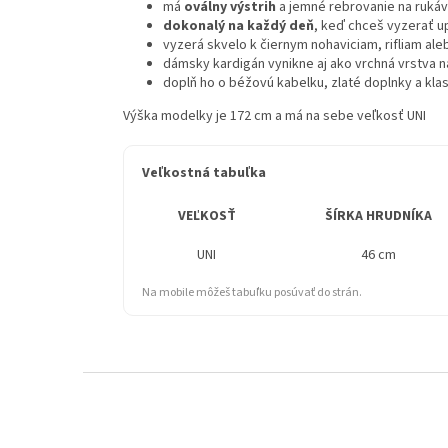
má
oválny výstrih
a jemné rebrovanie na rukáv
dokonalý na každý deň
, keď chceš vyzerať up
vyzerá skvelo k čiernym nohaviciam, rifliam al
dámsky kardigán vynikne aj ako vrchná vrstva 
doplň ho o béžovú kabelku, zlaté doplnky a kla
Výška modelky je 172 cm a má na sebe veľkosť UNI
Veľkostná tabuľka
VEĽKOSŤ
ŠÍRKA HRUDNÍKA
UNI
46 cm
Na mobile môžeš tabuľku posúvať do strán.
Z
á
p