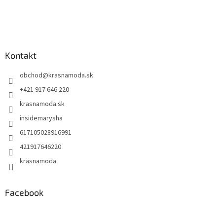
Z
á
p
ä
Kontakt
t
obchod
@
krasnamoda.sk
i
e
+421 917 646 220
krasnamoda.sk
insidemarysha
617105028916991
421917646220
krasnamoda
Facebook