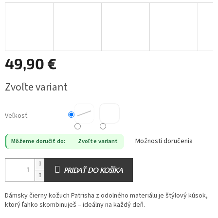
49,90 €
Jednotková
Zvoľte variant
cena:
Veľkosť
Možnosti doručenia
Môžeme doručiť do:
Zvoľte variant
PRIDAŤ DO KOŠÍKA
Dámsky čierny kožuch Patrisha z odolného materiálu je štýlový kúsok,
ktorý ľahko skombinuješ – ideálny na každý deň.