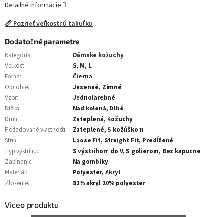
Detailné informácie
📏 Pozrieť veľkostnú tabuľku
Dodatočné parametre
Kategória
:
Dámske kožuchy
Veľkosť
:
S, M, L
Farba
:
Čierna
Obdobie
:
Jesenné, Zimné
Vzor
:
Jednofarebné
Dĺžka
:
Nad kolená, Dlhé
Druh
:
Zateplená, Kožuchy
Požadované vlastnosti
:
Zateplené, S kožúškom
Strih
:
Loose Fit, Straight Fit, Predĺžené
Typ výstrihu
:
S výstrihom do V, S golierom, Bez kapucne
Zapínanie
:
Na gombíky
Materiál
:
Polyester, Akryl
Zloženie
:
80% akryl 20% polyester
Video produktu