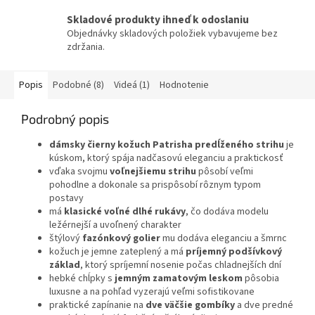
Skladové produkty ihneď k odoslaniu
Objednávky skladových položiek vybavujeme bez
zdržania.
Popis
Podobné (8)
Videá (1)
Hodnotenie
Podrobný popis
dámsky čierny kožuch Patrisha predĺženého strihu
je
kúskom, ktorý spája nadčasovú eleganciu a praktickosť
vďaka svojmu
voľnejšiemu strihu
pôsobí veľmi
pohodlne a dokonale sa prispôsobí rôznym typom
postavy
má
klasické voľné dlhé rukávy
, čo dodáva modelu
ležérnejší a uvoľnený charakter
štýlový
fazónkový golier
mu dodáva eleganciu a šmrnc
kožuch je jemne zateplený a má
príjemný podšívkový
základ
, ktorý spríjemní nosenie počas chladnejších dní
hebké chĺpky s
jemným zamatovým leskom
pôsobia
luxusne a na pohľad vyzerajú veľmi sofistikovane
praktické zapínanie na
dve väčšie gombíky
a dve predné