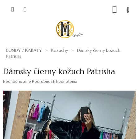
Prejsť
NÁKUP
na
obsah
KOŠÍK
BUNDY / KABÁTY
Kožuchy
Dámsky čierny kožuch
Patrisha
Dámsky čierny kožuch Patrisha
Priemerné
Neohodnotené
Podrobnosti hodnotenia
hodnotenie
produktu
je
0,0
z
5
hviezdičiek.