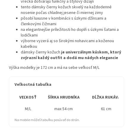
vrecká dotvárajú funkčný a štýlový dizajn
tento dámsky čierny kožuch skvelý na každodenné
nosenie počas chladnej jesene či miernej zimy
pôsobí luxusne v kombinácii s úzkymi džínsami a
členkovými čižmami
na elegantnejšie príležitosti ho doplň s úzkymi šatami a
lodičkami
výborne vyzerá aj so širokými nohavicami a koženou
kabelkou
dámsky čierny kožuch
je univerzálnym kúskom, ktorý
zvýrazní každý outfit a dodá mu nádych elegancie
Výška modelky je 172 cm a má na sebe veľkosť M/L
Veľkostná tabuľka
VEĽKOSŤ
ŠÍRKA HRUDNÍKA
DĹŽKA RUKÁVA
M/L
max 54 cm
61 cm
Na mobile môžeš tabuľku posúvať do strán.