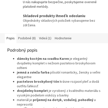
U nás nakupujete bezpečne, poskytujeme overené
platobné metódy.
Skladové produkty ihneď k odoslaniu
Objednávky skladových položiek vybavujeme bez
zdržania.
Popis
Podobné (8)
Videá (1)
Hodnotenie
Podrobný popis
dámsky kostým na svadbu Karen
je elegantný
dvojdielny komplet v nežnom pastelovo broskyňovom
odtieni
jemná a svieža farba
pôsobí romanticky, žensky a veľmi
elegantne
pastelovo broskyňový tón
krásne rozjasní pleť a dodá
outfitu ľahkosť
dvojdielny komplet
je vyrobený z kvalitného materiálu s
vysokým podielom viskózy a bavlny
materiál je
príjemný na dotyk, vzdušný, pohodlný
a
nepresvitá