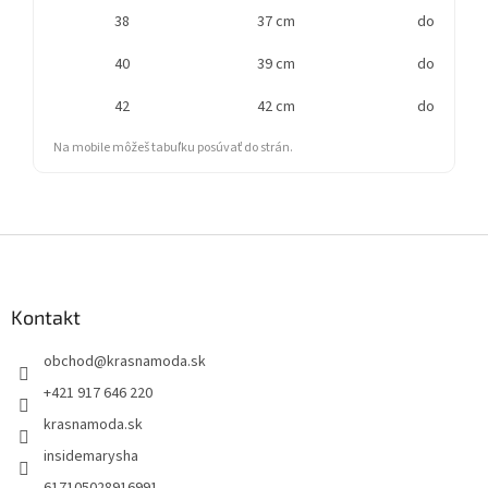
38
37 cm
do cca 70 
40
39 cm
do cca 75 
42
42 cm
do cca 80 
Na mobile môžeš tabuľku posúvať do strán.
Z
á
p
ä
Kontakt
t
obchod
@
krasnamoda.sk
i
e
+421 917 646 220
krasnamoda.sk
insidemarysha