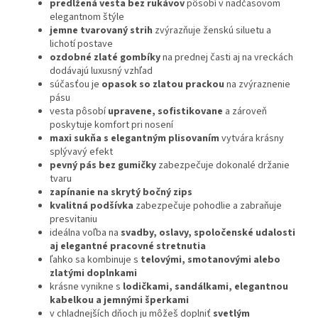
predĺžená vesta bez rukávov
pôsobí v nadčasovom
elegantnom štýle
jemne tvarovaný strih
zvýrazňuje ženskú siluetu a
lichotí postave
ozdobné zlaté gombíky
na prednej časti aj na vreckách
dodávajú luxusný vzhľad
súčasťou je
opasok so zlatou prackou
na zvýraznenie
pásu
vesta pôsobí
upravene, sofistikovane
a zároveň
poskytuje komfort pri nosení
maxi sukňa s elegantným plisovaním
vytvára krásny
splývavý efekt
pevný pás bez gumičky
zabezpečuje dokonalé držanie
tvaru
zapínanie na skrytý bočný zips
kvalitná podšívka
zabezpečuje pohodlie a zabraňuje
presvitaniu
ideálna voľba na
svadby, oslavy, spoločenské udalosti
aj elegantné pracovné stretnutia
ľahko sa kombinuje s
telovými, smotanovými alebo
zlatými doplnkami
krásne vynikne s
lodičkami, sandálkami, elegantnou
kabelkou a jemnými šperkami
v chladnejších dňoch ju môžeš doplniť
svetlým