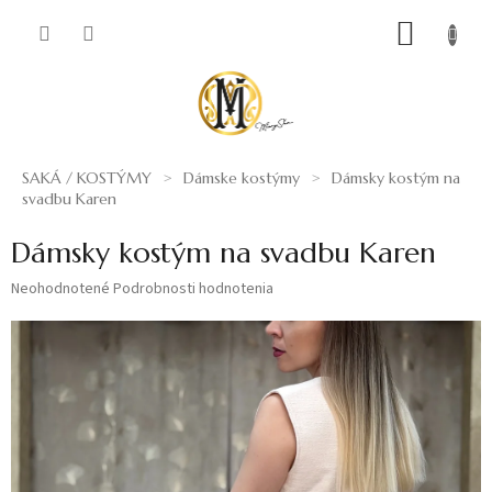
Prejsť
NÁKUP
na
obsah
KOŠÍK
SAKÁ / KOSTÝMY
Dámske kostýmy
Dámsky kostým na
svadbu Karen
Dámsky kostým na svadbu Karen
Priemerné
Neohodnotené
Podrobnosti hodnotenia
hodnotenie
produktu
je
0,0
z
5
hviezdičiek.