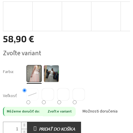
58,90 €
Jednotková
Zvoľte variant
cena:
Farba:
Veľkosť
Možnosti doručenia
Môžeme doručiť do:
Zvoľte variant
PRIDAŤ DO KOŠÍKA