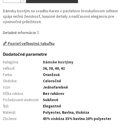
Dámsky kostým na svadbu Karen v pastelovo broskyňovom odtieni
spája nežnú ženskosť, luxusné detaily a nadčasovú eleganciu pre
výnimočné príležitosti.
Detailné informácie
📏 Pozrieť veľkostnú tabuľku
Dodatočné parametre
Kategória
:
Dámske kostýmy
Veľkosť
:
36, 38, 40, 42
Farba
:
Oranžová
Obdobie
:
Celoročné
Vzor
:
Jednofarebné
Dĺžka rukáva
:
Bez rukávov
Požadované vlastnosti
:
Sukňové
Štýl
:
Elegantné
Materiál
:
Polyester, Bavlna, Viskóza
Zloženie
:
45% viskóza 35% bavlna 20% polyester