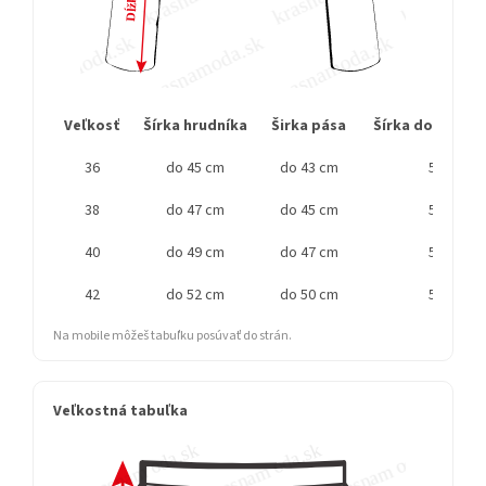
Veľkosť
Šírka hrudníka
Širka pása
Šírka dolného o
36
do 45 cm
do 43 cm
53 cm
38
do 47 cm
do 45 cm
55 cm
40
do 49 cm
do 47 cm
55 cm
42
do 52 cm
do 50 cm
57 cm
Na mobile môžeš tabuľku posúvať do strán.
Veľkostná tabuľka