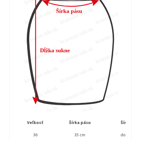
Veľkosť
Šírka pásu
Šírka bok
36
35 cm
do cca 65 