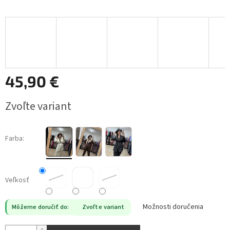
45,90 €
Jednotková
Zvoľte variant
cena:
Farba:
Veľkosť
Možnosti doručenia
Môžeme doručiť do:
Zvoľte variant