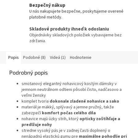
Bezpečný nákup
U nás nakupujete bezpečne, poskytujeme overené
platobné metódy.
Skladové produkty ihneď k odoslaniu
Objednávky skladových položiek vybavujeme bez
zdržania.
Popis
Podobné (8)
Videá (1)
Hodnotenie
Podrobný popis
smotanový elegantný nohavicový kostým dámsky v
jemnom neutrálnom odtieni pôsobí čisto, nadčasovo a
veľmi žensky
komplet tvoria
dokonale zladené nohavice a sako
materiál je mäkký, splývavý a jemne pružný, takže
zabezpečí
komfort počas celého dňa
nohavice majú úzky strih, ktorý
opticky zoštíhľuje a
predlžuje nohy
stredne vysoký pás je v zadnej časti doplnený o
nenápadnú elastickú gumu pre
maximálne pohodlie pri