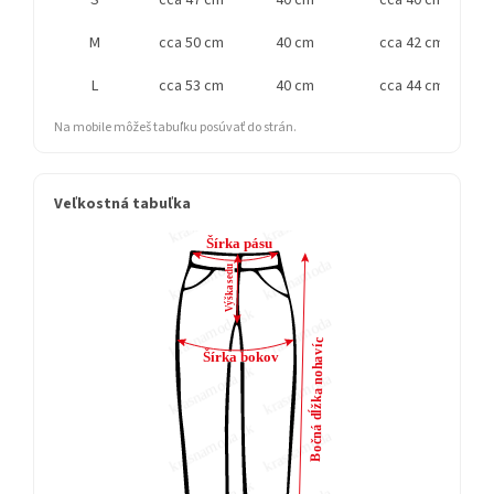
S
cca 47 cm
40 cm
cca 40 cm
M
cca 50 cm
40 cm
cca 42 cm
L
cca 53 cm
40 cm
cca 44 cm
Na mobile môžeš tabuľku posúvať do strán.
Veľkostná tabuľka