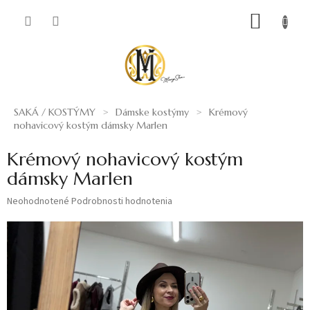
Prejsť
NÁKUP
na
obsah
KOŠÍK
SAKÁ / KOSTÝMY
Dámske kostýmy
Krémový
nohavicový kostým dámsky Marlen
Krémový nohavicový kostým
dámsky Marlen
Priemerné
Neohodnotené
Podrobnosti hodnotenia
hodnotenie
produktu
je
0,0
z
5
hviezdičiek.