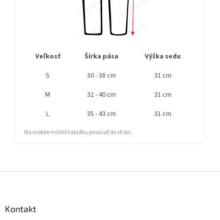
Veľkosť
Šírka pása
Výška sedu
Šír
S
30 - 38 cm
31 cm
55
M
32 - 40 cm
31 cm
56
L
35 - 43 cm
31 cm
57
Na mobile môžeš tabuľku posúvať do strán.
Z
á
p
ä
Kontakt
t