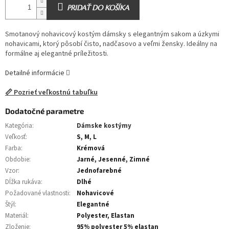
PRIDAŤ DO KOŠÍKA
Smotanový nohavicový kostým dámsky s elegantným sakom a úzkymi
nohavicami, ktorý pôsobí čisto, nadčasovo a veľmi žensky. Ideálny na
formálne aj elegantné príležitosti.
Detailné informácie
📏 Pozrieť veľkostnú tabuľku
Dodatočné parametre
Kategória
:
Dámske kostýmy
Veľkosť
:
S, M, L
Farba
:
Krémová
Obdobie
:
Jarné, Jesenné, Zimné
Vzor
:
Jednofarebné
Dĺžka rukáva
:
Dlhé
Požadované vlastnosti
:
Nohavicové
Štýl
:
Elegantné
Materiál
:
Polyester, Elastan
Zloženie
:
95% polyester 5% elastan