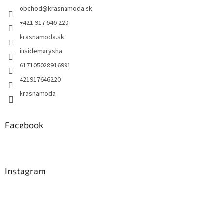
obchod
@
krasnamoda.sk
i
e
+421 917 646 220
krasnamoda.sk
insidemarysha
617105028916991
421917646220
krasnamoda
Facebook
Instagram