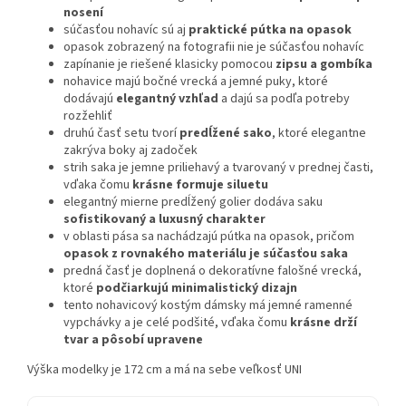
nosení
súčasťou nohavíc sú aj
praktické pútka na opasok
opasok zobrazený na fotografii nie je súčasťou nohavíc
zapínanie je riešené klasicky pomocou
zipsu a gombíka
nohavice majú bočné vrecká a jemné puky, ktoré
dodávajú
elegantný vzhľad
a dajú sa podľa potreby
rozžehliť
druhú časť setu tvorí
predĺžené sako
, ktoré elegantne
zakrýva boky aj zadoček
strih saka je jemne priliehavý a tvarovaný v prednej časti,
vďaka čomu
krásne formuje siluetu
elegantný mierne predĺžený golier dodáva saku
sofistikovaný a luxusný charakter
v oblasti pása sa nachádzajú pútka na opasok, pričom
opasok z rovnakého materiálu je súčasťou saka
predná časť je doplnená o dekoratívne falošné vrecká,
ktoré
podčiarkujú minimalistický dizajn
tento nohavicový kostým dámsky má jemné ramenné
vypchávky a je celé podšité, vďaka čomu
krásne drží
tvar a pôsobí upravene
Výška modelky je 172 cm a má na sebe veľkosť UNI