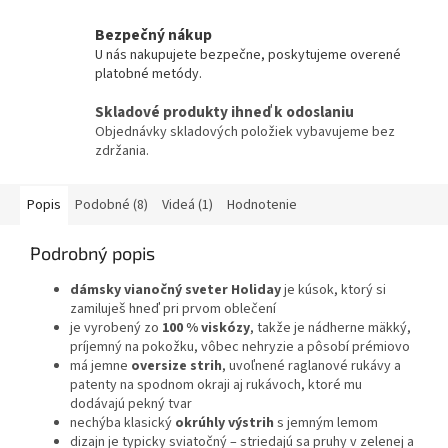
Bezpečný nákup
U nás nakupujete bezpečne, poskytujeme overené
platobné metódy.
Skladové produkty ihneď k odoslaniu
Objednávky skladových položiek vybavujeme bez
zdržania.
Popis
Podobné (8)
Videá (1)
Hodnotenie
Podrobný popis
dámsky vianočný sveter Holiday
je kúsok, ktorý si
zamiluješ hneď pri prvom oblečení
je vyrobený zo
100 % viskózy
, takže je nádherne mäkký,
príjemný na pokožku, vôbec nehryzie a pôsobí prémiovo
má jemne
oversize strih
, uvoľnené raglanové rukávy a
patenty na spodnom okraji aj rukávoch, ktoré mu
dodávajú pekný tvar
nechýba klasický
okrúhly výstrih
s jemným lemom
dizajn je typicky sviatočný – striedajú sa pruhy v zelenej a