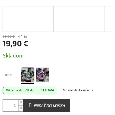
35,90 €
–44 %
19,90 €
Jednotková
Skladom
cena:
Farba:
Možnosti doručenia
Môžeme doručiť do:
11.8.2026
PRIDAŤ DO KOŠÍKA