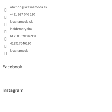
t
obchod
@
krasnamoda.sk
i
e
+421 917 646 220
krasnamoda.sk
insidemarysha
617105028916991
421917646220
krasnamoda
Facebook
Instagram