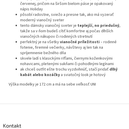
červenej, pričom na širšom bielom páse je opakovaný
nápis Holiday
pôsobí radostne, sviežo a presne tak, ako má vyzerať
moderný vianočný sveter
tento dámsky vianočný sveter je
teplejší, no priedušný
,
takže sa v ňom budeš cítiť komfortne aj počas dlhších
vianočných nákupov či rodinných stretnutí
perfektný je na všetky
vianočné príležitosti
– rodinné
fotenie, firemné večierky, návštevy aj len tak na
spríjemnenie bežného dňa
skvele ladí s klasickými rifľami, čiernymi koženkovými
nohavicami, pletenými sukňami či pohodlnými legínami
ak chceš outfit ešte trochu vyzdvihnúť, stačí pridať
dlhý
kabát alebo kozáčky
a sviatočný look je hotový
Výška modelky je 172 cm a má na sebe veľkosť UNI
Z
á
p
ä
Kontakt