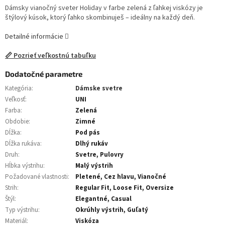
Dámsky vianočný sveter Holiday v farbe zelená z ľahkej viskózy je
štýlový kúsok, ktorý ľahko skombinuješ – ideálny na každý deň.
Detailné informácie
📏 Pozrieť veľkostnú tabuľku
Dodatočné parametre
Kategória
:
Dámske svetre
Veľkosť
:
UNI
Farba
:
Zelená
Obdobie
:
Zimné
Dĺžka
:
Pod pás
Dĺžka rukáva
:
Dlhý rukáv
Druh
:
Svetre, Pulovry
Hĺbka výstrihu
:
Malý výstrih
Požadované vlastnosti
:
Pletené, Cez hlavu, Vianočné
Strih
:
Regular Fit, Loose Fit, Oversize
Štýl
:
Elegantné, Casual
Typ výstrihu
:
Okrúhly výstrih, Guľatý
Materiál
:
Viskóza