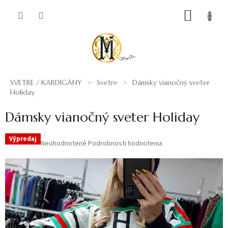
Prejsť
NÁKUP
na
obsah
KOŠÍK
SVETRE / KARDIGÁNY
Svetre
Dámsky vianočný sveter
Holiday
Dámsky vianočný sveter Holiday
Výpredaj
Priemerné
Neohodnotené
Podrobnosti hodnotenia
hodnotenie
produktu
je
0,0
z
5
hviezdičiek.