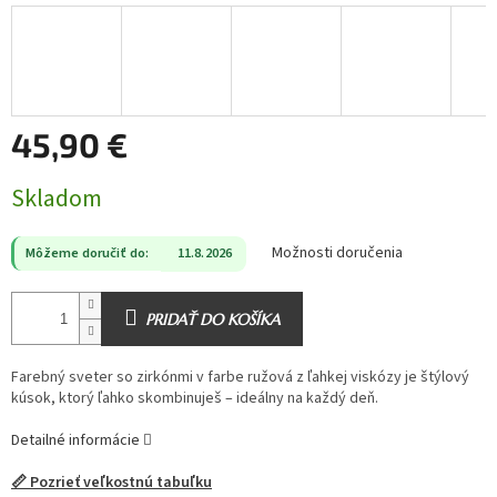
45,90 €
Jednotková
Skladom
cena:
Možnosti doručenia
Môžeme doručiť do:
11.8.2026
PRIDAŤ DO KOŠÍKA
Farebný sveter so zirkónmi v farbe ružová z ľahkej viskózy je štýlový
kúsok, ktorý ľahko skombinuješ – ideálny na každý deň.
Detailné informácie
📏 Pozrieť veľkostnú tabuľku