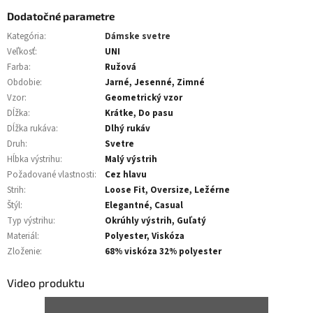
Dodatočné parametre
Kategória
:
Dámske svetre
Veľkosť
:
UNI
Farba
:
Ružová
Obdobie
:
Jarné, Jesenné, Zimné
Vzor
:
Geometrický vzor
Dĺžka
:
Krátke, Do pasu
Dĺžka rukáva
:
Dlhý rukáv
Druh
:
Svetre
Hĺbka výstrihu
:
Malý výstrih
Požadované vlastnosti
:
Cez hlavu
Strih
:
Loose Fit, Oversize, Ležérne
Štýl
:
Elegantné, Casual
Typ výstrihu
:
Okrúhly výstrih, Guľatý
Materiál
:
Polyester, Viskóza
Zloženie
:
68% viskóza 32% polyester
Video produktu