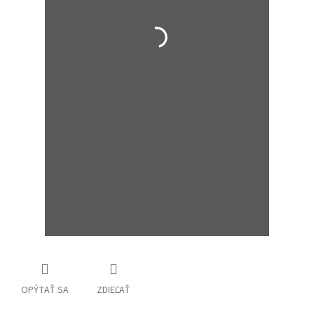
OPÝTAŤ SA
ZDIEĽAŤ