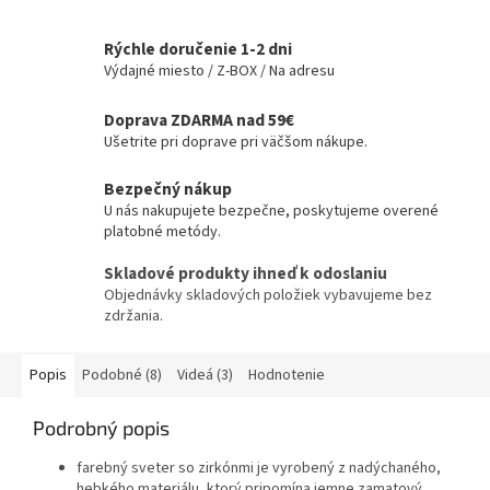
Rýchle doručenie 1-2 dni
Výdajné miesto / Z-BOX / Na adresu
Doprava ZDARMA nad 59€
Ušetrite pri doprave pri väčšom nákupe.
Bezpečný nákup
U nás nakupujete bezpečne, poskytujeme overené
platobné metódy.
Skladové produkty ihneď k odoslaniu
Objednávky skladových položiek vybavujeme bez
zdržania.
Popis
Podobné (8)
Videá (3)
Hodnotenie
Podrobný popis
farebný sveter so zirkónmi je vyrobený z nadýchaného,
hebkého materiálu, ktorý pripomína jemne zamatový