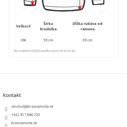
Šírka
Dĺžka rukáva od
Cel
Veľkosť
hrudníka
ramena
UNI
59 cm
59 cm
Na mobile môžeš tabuľku posúvať do strán.
Z
á
p
ä
Kontakt
t
obchod
@
krasnamoda.sk
i
e
+421 917 646 220
krasnamoda.sk