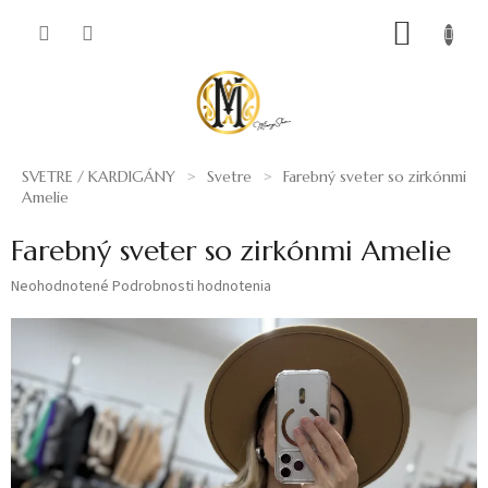
Prejsť
NÁKUP
na
obsah
KOŠÍK
SVETRE / KARDIGÁNY
Svetre
Farebný sveter so zirkónmi
Amelie
Farebný sveter so zirkónmi Amelie
Priemerné
Neohodnotené
Podrobnosti hodnotenia
hodnotenie
produktu
je
0,0
z
5
hviezdičiek.