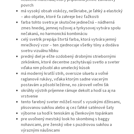
povrch
má vysoký obsah viskózy, neškriabe, je ľahký a elastický
– ako objatie, ktoré ťa zahreje bez ťažkosti
farba tohto svetra je skutočne jedinečná – nádherná
zmes hnedej, jemnej ružovej a tyrkysovej vytvára spolu
nečakanú, no harmonickú kombináciu
celý svetrík prepája štvrtá farba, ktorá vytvára jemný
mriežkový vzor – ten zjednocuje všetky tóny a dodáva
svetru vizuálnu hĺbku
predný diel je ešte ozdobený drobnými striebornými
zirkónikmi, ktoré decentne zachytávajú svetlo a sveter
vďaka nim pôsobí ako umelecký kúsok
má moderný kratší strih, oversize siluetu a voľné
raglanové rukávy, vďaka ktorým sadne viacerým
postavám a pôsobí ležérne, no zároveň veľmi šik
okrúhly výstrih príjemne rámuje dekolt a hodí sa aj na
vrstvenie
tento farebný sveter môžeš nosiť s vysokými džínsami,
plisovanou sukňou alebo aj cez ľahké saténové šaty
výborne sa hodí k teniskám aj členkovým topánkam
pre uvoľnený mestský look ho skombinuj s baggy
nohavicami, pre ženský vibe s puzdrovou sukňou a
výraznými náušnicami