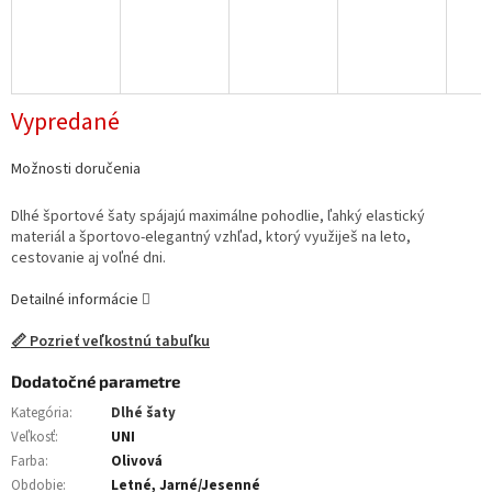
Vypredané
Možnosti doručenia
Dlhé športové šaty spájajú maximálne pohodlie, ľahký elastický
materiál a športovo-elegantný vzhľad, ktorý využiješ na leto,
cestovanie aj voľné dni.
Detailné informácie
📏 Pozrieť veľkostnú tabuľku
Dodatočné parametre
Kategória
:
Dlhé šaty
Veľkosť
:
UNI
Farba
:
Olivová
Obdobie
:
Letné, Jarné/Jesenné