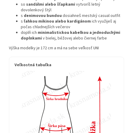
so
sandálmi alebo šľapkami
vytvoríš letný
dovolenkový štýl
s
denimovou bundou
dosiahneš mestský casual outfit
s
ľahkou mikinou alebo kardigánom
ich využiješ aj
počas chladnejších večerov
doplň ich
minimalistickou kabelkou a jednoduchými
doplnkami
v bielej, béžovej alebo čiernej farbe
Výška modelky je 172 cm a má na sebe veľkosť UNI
Veľkostná tabuľka