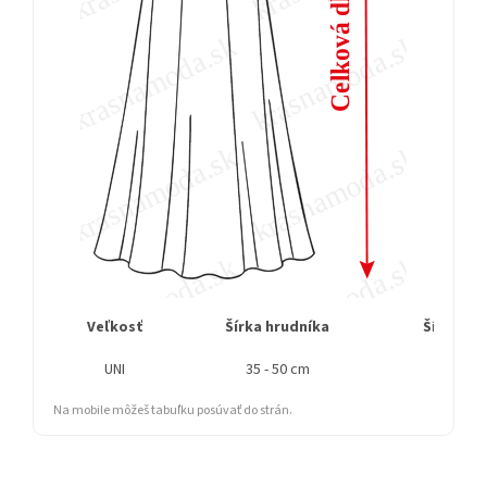
Veľkosť
Šírka hrudníka
Šírka bo
UNI
35 - 50 cm
55 - 60 
Na mobile môžeš tabuľku posúvať do strán.