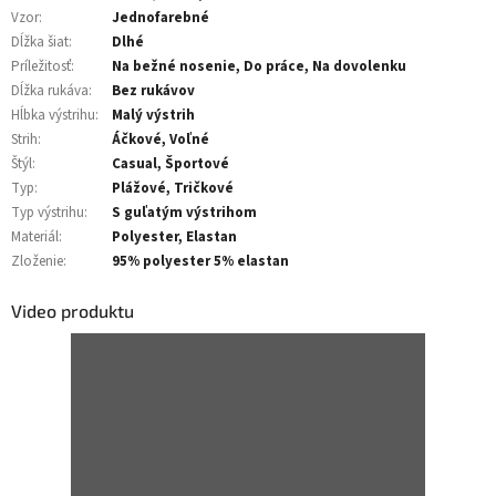
Vzor
:
Jednofarebné
Dĺžka šiat
:
Dlhé
Príležitosť
:
Na bežné nosenie, Do práce, Na dovolenku
Dĺžka rukáva
:
Bez rukávov
Hĺbka výstrihu
:
Malý výstrih
Strih
:
Áčkové, Voľné
Štýl
:
Casual, Športové
Typ
:
Plážové, Tričkové
Typ výstrihu
:
S guľatým výstrihom
Materiál
:
Polyester, Elastan
Zloženie
:
95% polyester 5% elastan
Video produktu