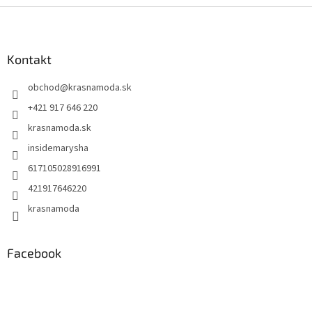
Z
á
p
ä
Kontakt
t
obchod
@
krasnamoda.sk
i
e
+421 917 646 220
krasnamoda.sk
insidemarysha
617105028916991
421917646220
krasnamoda
Facebook