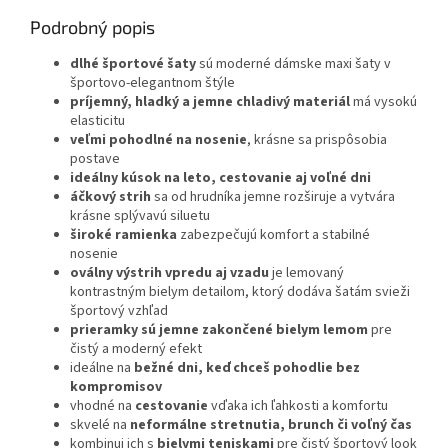
Podrobný popis
dlhé športové šaty
sú moderné dámske maxi šaty v
športovo-elegantnom štýle
príjemný, hladký a jemne chladivý materiál
má vysokú
elasticitu
veľmi pohodlné na nosenie
, krásne sa prispôsobia
postave
ideálny kúsok na leto, cestovanie aj voľné dni
áčkový strih
sa od hrudníka jemne rozširuje a vytvára
krásne splývavú siluetu
široké ramienka
zabezpečujú komfort a stabilné
nosenie
oválny výstrih vpredu aj vzadu
je lemovaný
kontrastným bielym detailom, ktorý dodáva šatám svieži
športový vzhľad
prieramky sú jemne zakončené bielym lemom
pre
čistý a moderný efekt
ideálne na
bežné dni, keď chceš pohodlie bez
kompromisov
vhodné na
cestovanie
vďaka ich ľahkosti a komfortu
skvelé na
neformálne stretnutia, brunch či voľný čas
kombinuj ich s
bielymi teniskami
pre čistý športový look