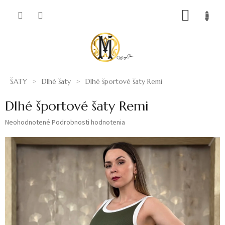
Prejsť
NÁKUP
na
obsah
KOŠÍK
ŠATY
Dlhé šaty
Dlhé športové šaty Remi
Dlhé športové šaty Remi
Priemerné
Neohodnotené
Podrobnosti hodnotenia
hodnotenie
produktu
je
0,0
z
5
hviezdičiek.