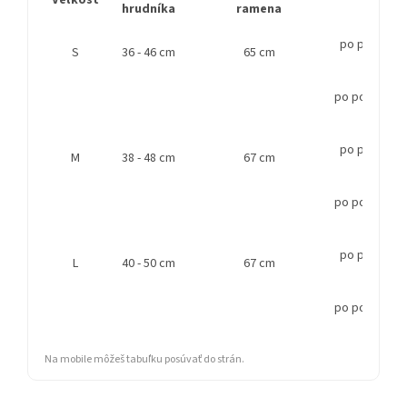
Veľkosť
Celk
hrudníka
ramena
po prvý háči
S
36 - 46 cm
65 cm
po posledný 
po prvý háči
M
38 - 48 cm
67 cm
po posledný 
po prvý háči
L
40 - 50 cm
67 cm
po posledný 
Na mobile môžeš tabuľku posúvať do strán.