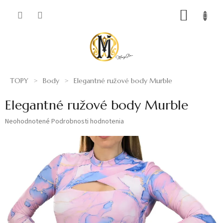
Prejsť
NÁKUP
na
obsah
KOŠÍK
TOPY
Body
Elegantné ružové body Murble
Elegantné ružové body Murble
Priemerné
Neohodnotené
Podrobnosti hodnotenia
hodnotenie
produktu
je
0,0
z
5
hviezdičiek.