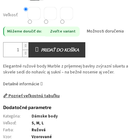
Veľkosť
Možnosti doručenia
Môžeme doručiť do:
Zvoľte variant
PRIDAŤ DO KOŠÍKA
Elegantné ružové body Murble z príjemnej bavlny zvýrazní siluetu a
skvele sedí do nohavíc aj sukní – na bežné nosenie aj večer.
Detailné informácie
📏 Pozrieť veľkostnú tabuľku
Dodatočné parametre
Kategória
:
Dámske body
Veľkosť
:
S, M, L
Farba
:
Ružová
Vzor
:
Vzorované