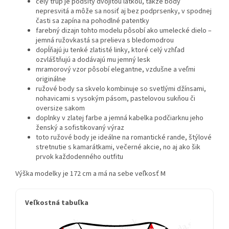
celý trup je podšitý dvojitou látkou, takže body
nepresvitá a môže sa nosiť aj bez podprsenky, v spodnej
časti sa zapína na pohodlné patentky
farebný dizajn tohto modelu pôsobí ako umelecké dielo –
jemná ružovkastá sa prelieva s bledomodrou
dopĺňajú ju tenké zlatisté linky, ktoré celý vzhľad
ozvláštňujú a dodávajú mu jemný lesk
mramorový vzor pôsobí elegantne, vzdušne a veľmi
originálne
ružové body sa skvelo kombinuje so svetlými džínsami,
nohavicami s vysokým pásom, pastelovou sukňou či
oversize sakom
doplnky v zlatej farbe a jemná kabelka podčiarknu jeho
ženský a sofistikovaný výraz
toto ružové body je ideálne na romantické rande, štýlové
stretnutie s kamarátkami, večerné akcie, no aj ako šik
prvok každodenného outfitu
Výška modelky je 172 cm a má na sebe veľkosť M
Veľkostná tabuľka