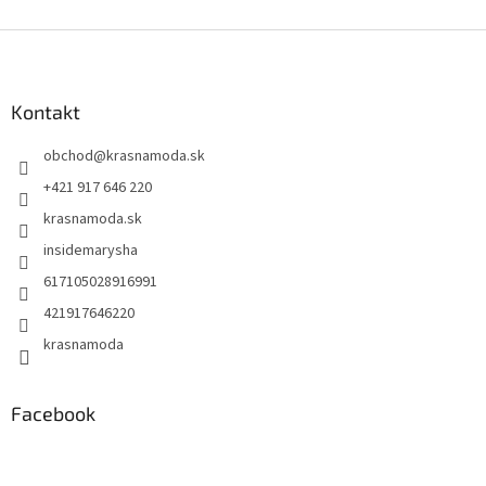
Z
á
p
ä
Kontakt
t
obchod
@
krasnamoda.sk
i
e
+421 917 646 220
krasnamoda.sk
insidemarysha
617105028916991
421917646220
krasnamoda
Facebook