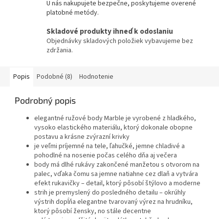
U nás nakupujete bezpečne, poskytujeme overené
platobné metódy.
Skladové produkty ihneď k odoslaniu
Objednávky skladových položiek vybavujeme bez
zdržania.
Popis
Podobné (8)
Hodnotenie
Podrobný popis
elegantné ružové body Marble je vyrobené z hladkého,
vysoko elastického materiálu, ktorý dokonale obopne
postavu a krásne zvýrazní krivky
je veľmi príjemné na tele, ľahučké, jemne chladivé a
pohodlné na nosenie počas celého dňa aj večera
body má dlhé rukávy zakončené manžetou s otvorom na
palec, vďaka čomu sa jemne natiahne cez dlaň a vytvára
efekt rukavičky – detail, ktorý pôsobí štýlovo a moderne
strih je premyslený do posledného detailu – okrúhly
výstrih dopĺňa elegantne tvarovaný výrez na hrudníku,
ktorý pôsobí žensky, no stále decentne