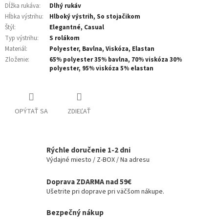
Dĺžka rukáva
:
Dlhý rukáv
Hĺbka výstrihu
:
Hlboký výstrih, So stojačikom
Štýl
:
Elegantné, Casual
Typ výstrihu
:
S rolákom
Materiál
:
Polyester, Bavlna, Viskóza, Elastan
Zloženie
:
65% polyester 35% bavlna, 70% viskóza 30%
polyester, 95% viskóza 5% elastan
OPÝTAŤ SA
ZDIEĽAŤ
Rýchle doručenie 1-2 dni
Výdajné miesto / Z-BOX / Na adresu
Doprava ZDARMA nad 59€
Ušetrite pri doprave pri väčšom nákupe.
Bezpečný nákup