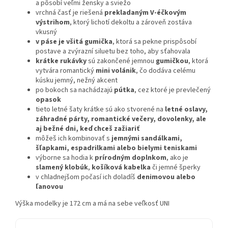
a pôsobí veľmi žensky a sviežo
vrchná časť je riešená
prekladaným V-éčkovým
výstrihom
, ktorý lichotí dekoltu a zároveň zostáva
vkusný
v páse je všitá gumička
, ktorá sa pekne prispôsobí
postave a zvýrazní siluetu bez toho, aby sťahovala
krátke rukávky
sú zakončené jemnou
gumičkou
, ktorá
vytvára romantický
mini volánik
, čo dodáva celému
kúsku jemný, nežný akcent
po bokoch sa nachádzajú
pútka
, cez ktoré je prevlečený
opasok
tieto letné šaty krátke sú ako stvorené na
letné oslavy,
záhradné párty, romantické večery, dovolenky, ale
aj bežné dni, keď chceš zažiariť
môžeš ich kombinovať s
jemnými sandálkami,
šľapkami, espadrilkami alebo bielymi teniskami
výborne sa hodia k
prírodným doplnkom
, ako je
slamený klobúk
,
košíková kabelka
či jemné šperky
v chladnejšom počasí ich doladíš
denimovou alebo
ľanovou
Výška modelky je 172 cm a má na sebe veľkosť UNI