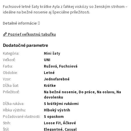
Fuchsiové letné šaty krátke Ayla z ľahkej viskózy so ženským strihom –
ideálne na bežné nosenie aj špeciálne príležitosti.
Detailné informácie
📏 Pozrieť veľkostnú tabuľku
Dodatočné parametre
Kategória
:
Mini šaty
Veľkosť
:
UNI
Farba
:
Ružová, Fuchsiová
Obdobie
:
Letné
Vzor
:
Jednofarebné
Dĺžka šiat
:
Krátke
Príležitosť
:
Na bežné nosenie, Do práce, Na oslavu, Na
dovolenku
Dĺžka rukáva
:
S krátkými rukávmi
Hĺbka výstrihu
:
Hlboký výstrih
Požadované vlastnosti
:
S opaskom
Strih
:
Loose Fit, Áčkové
Štýl
:
Elegantné, Casual