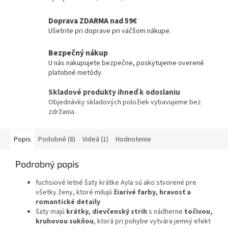
Doprava ZDARMA nad 59€
Ušetrite pri doprave pri väčšom nákupe.
Bezpečný nákup
U nás nakupujete bezpečne, poskytujeme overené
platobné metódy.
Skladové produkty ihneď k odoslaniu
Objednávky skladových položiek vybavujeme bez
zdržania.
Popis
Podobné (8)
Videá (1)
Hodnotenie
Podrobný popis
fuchsiové letné šaty krátke Ayla sú ako stvorené pre
všetky ženy, ktoré milujú
žiarivé farby, hravosť a
romantické detaily
šaty majú
krátky, dievčenský strih
s nádherne
točivou,
kruhovou sukňou
, ktorá pri pohybe vytvára jemný efekt