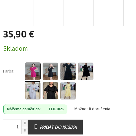
35,90 €
Jednotková
Skladom
cena:
Farba:
Možnosti doručenia
Môžeme doručiť do:
11.8.2026
PRIDAŤ DO KOŠÍKA