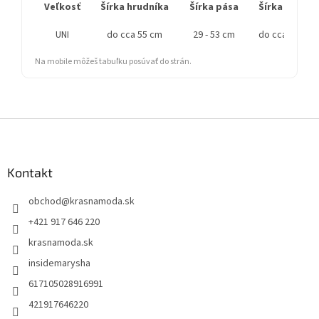
Veľkosť
Šírka hrudníka
Šírka pása
Šírka bokov
UNI
do cca 55 cm
29 - 53 cm
do cca 90 cm
Na mobile môžeš tabuľku posúvať do strán.
Z
á
p
ä
Kontakt
t
obchod
@
krasnamoda.sk
i
e
+421 917 646 220
krasnamoda.sk
insidemarysha
617105028916991
421917646220