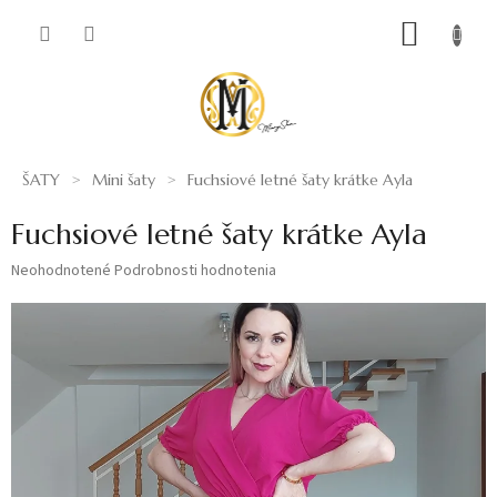
Prejsť
NÁKUP
na
obsah
KOŠÍK
ŠATY
Mini šaty
Fuchsiové letné šaty krátke Ayla
Fuchsiové letné šaty krátke Ayla
Priemerné
Neohodnotené
Podrobnosti hodnotenia
hodnotenie
produktu
je
0,0
z
5
hviezdičiek.