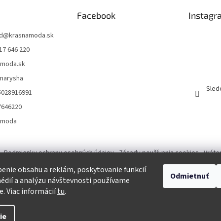
Facebook
Instagr
d
@
krasnamoda.sk
17 646 220
amoda.sk
emarysha
Sled
5028916991
7646220
amoda
Podmienky ochrany osobných údajov
Zásady používania cookies
Vráte
enie obsahu a reklám, poskytovanie funkcií
Odmietnuť
Tvorba eshopu a SEO optimalizácia
édií a analýzu návštevnosti používame
e. Viac informácií
tu
.
ie
praviť nastavenie cookies