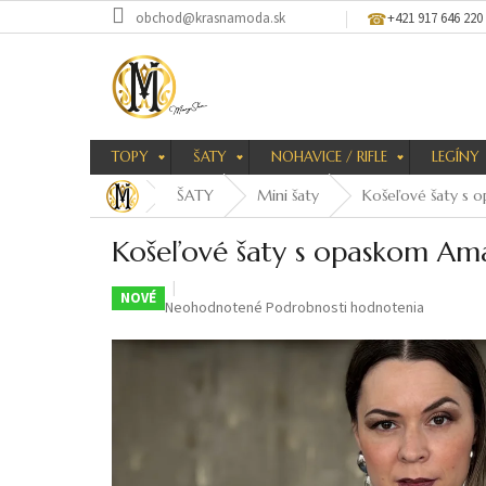
Prejsť
obchod@krasnamoda.sk
+421 917 646 220
na
obsah
TOPY
ŠATY
NOHAVICE / RIFLE
LEGÍNY
ŠATY
Mini šaty
Košeľové šaty s
Košeľové šaty s opaskom A
NOVÉ
Priemerné
Neohodnotené
Podrobnosti hodnotenia
hodnotenie
produktu
je
0,0
z
5
hviezdičiek.