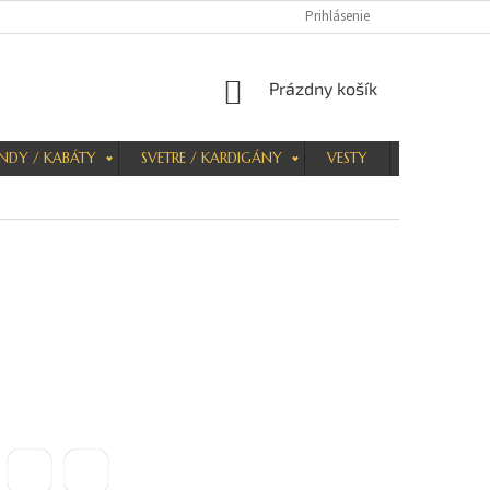
Prihlásenie
NÁKUPNÝ
Prázdny košík
KOŠÍK
NDY / KABÁTY
SVETRE / KARDIGÁNY
VESTY
KRAŤASY