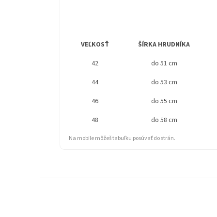
VEĽKOSŤ
ŠÍRKA HRUDNÍKA
42
do 51 cm
44
do 53 cm
46
do 55 cm
48
do 58 cm
Na mobile môžeš tabuľku posúvať do strán.
Z
á
p
ä