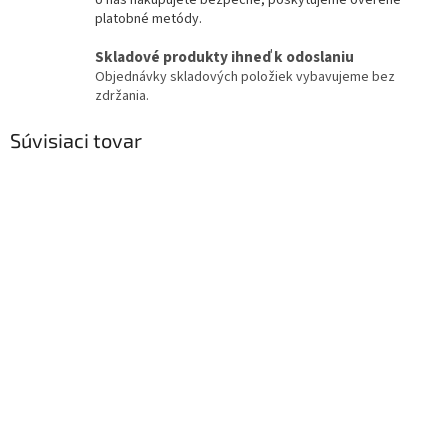
U nás nakupujete bezpečne, poskytujeme overené
platobné metódy.
Skladové produkty ihneď k odoslaniu
Objednávky skladových položiek vybavujeme bez
zdržania.
Súvisiaci tovar