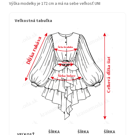
Výška modelky je 172 cm a má na sebe veľkosť UNI
Veľkostná tabuľka
ŠÍRKA
ŠÍRKA
ŠÍRKA
D
VEĽKOSŤ