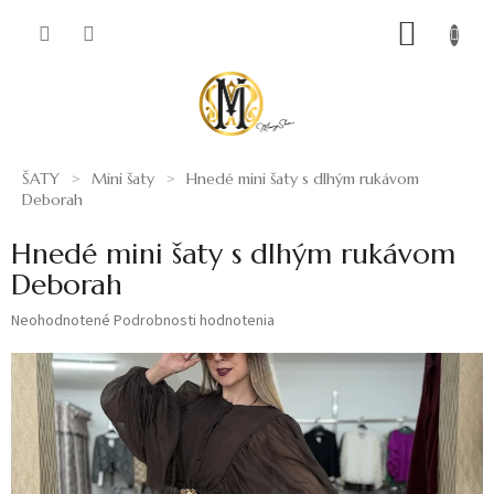
Prejsť
NÁKUP
na
obsah
KOŠÍK
ŠATY
Mini šaty
Hnedé mini šaty s dlhým rukávom
Deborah
Hnedé mini šaty s dlhým rukávom
Deborah
Priemerné
Neohodnotené
Podrobnosti hodnotenia
hodnotenie
produktu
je
0,0
z
5
hviezdičiek.