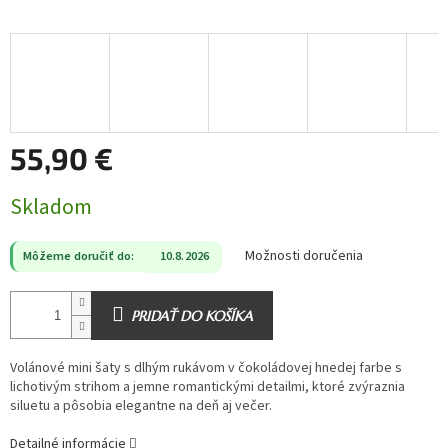
55,90 €
Jednotková
Skladom
cena:
Možnosti doručenia
Môžeme doručiť do:
10.8.2026
PRIDAŤ DO KOŠÍKA
Volánové mini šaty s dlhým rukávom v čokoládovej hnedej farbe s
lichotivým strihom a jemne romantickými detailmi, ktoré zvýraznia
siluetu a pôsobia elegantne na deň aj večer.
Detailné informácie