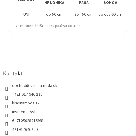
HRUDNÍKA
PÁSA
BOKOV
UNI
do 50 cm
35 - 50 cm
do cca 60 cm
Na mobile môžeš tabuľku posúvať do strán.
Z
á
p
ä
Kontakt
t
obchod
@
krasnamoda.sk
i
e
+421 917 646 220
krasnamoda.sk
insidemarysha
617105028916991
421917646220