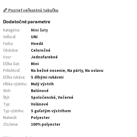
📏 Pozrieť veľkostnú tabuľku
Dodatočné parametre
Kategória
:
Mini šaty
Veľkosť
:
UNI
Farba
:
Hnedá
Obdobie
:
Celoročné
Vzor
:
Jednofarebné
Dĺžka šiat
:
Mini
Príležitosť
:
Na bežné nosenie, Na párty, Na oslavu
Dĺžka rukáva
:
S dlhými rukávmi
Hĺbka výstrihu
:
Malý výstrih
Strih
:
Balónové
Štýl
:
Spoločenské, Večerné
Typ
:
Volánové
Typ výstrihu
:
S guľatým výstrihom
Materiál
:
Polyester
Zloženie
:
100% polyester