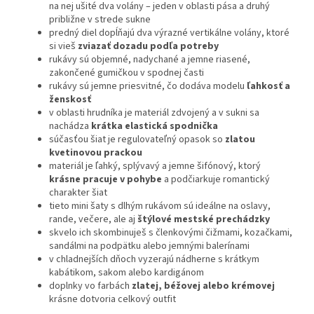
na nej ušité dva volány – jeden v oblasti pása a druhý
približne v strede sukne
predný diel dopĺňajú dva výrazné vertikálne volány, ktoré
si vieš
zviazať dozadu podľa potreby
rukávy sú objemné, nadychané a jemne riasené,
zakončené gumičkou v spodnej časti
rukávy sú jemne priesvitné, čo dodáva modelu
ľahkosť a
ženskosť
v oblasti hrudníka je materiál zdvojený a v sukni sa
nachádza
krátka elastická spodnička
súčasťou šiat je regulovateľný opasok so
zlatou
kvetinovou prackou
materiál je ľahký, splývavý a jemne šifónový, ktorý
krásne pracuje v pohybe
a podčiarkuje romantický
charakter šiat
tieto mini šaty s dlhým rukávom sú ideálne na oslavy,
rande, večere, ale aj
štýlové mestské prechádzky
skvelo ich skombinuješ s členkovými čižmami, kozačkami,
sandálmi na podpätku alebo jemnými balerínami
v chladnejších dňoch vyzerajú nádherne s krátkym
kabátikom, sakom alebo kardigánom
doplnky vo farbách
zlatej, béžovej alebo krémovej
krásne dotvoria celkový outfit