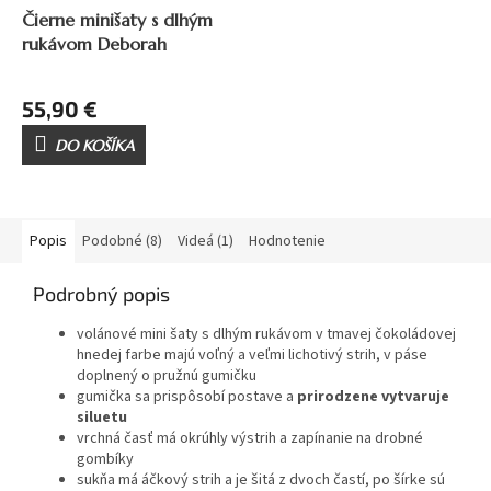
Čierne minišaty s dlhým
rukávom Deborah
55,90 €
DO KOŠÍKA
Popis
Podobné (8)
Videá (1)
Hodnotenie
Podrobný popis
volánové mini šaty s dlhým rukávom v tmavej čokoládovej
hnedej farbe majú voľný a veľmi lichotivý strih, v páse
doplnený o pružnú gumičku
gumička sa prispôsobí postave a
prirodzene vytvaruje
siluetu
vrchná časť má okrúhly výstrih a zapínanie na drobné
gombíky
sukňa má áčkový strih a je šitá z dvoch častí, po šírke sú