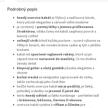
Podrobný popis
hnedý oversize kabát
je štýlový a nadčasový kúsok,
ktorý pôsobí elegantne a zároveň veľmi moderne
je vyrobený z
pevnej látky s jemnou prúžkovanou
štruktúrou
, vďaka čomu má kabát zaujímavý povrch a
luxusný vzhľad
voľnejší strih
lichotí každej postave – vyzerá výborne na
štíhlych ženách, ale rovnako krásne sadne aj tým s plnšími
krivkami
kabát má
spustené raglanové rukávy
, ktoré sú pri
zápästí mierne
nariasené do manžety
, čo mu dodáva
ženský detail
klopový golier a zlatý gombík
pôsobia elegantne a
vkusne
bočné vrecká
sú nenápadne zapracované do strihu,
takže zachovávajú jeho čisté línie
keďže tento oversize kabát
nie je podšitý
, je ľahký,
pohodlný a ideálny na
jesenné či jarné dni
tento
hnedý odtieň
sa ľahko kombinuje – perfektne ladí
s
krémovou, béžovou, čiernou či vínovou
oversize kabát vynikne k
rifliam a čižmám
pre