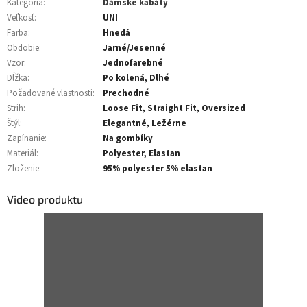
Kategória
:
Dámske kabáty
Veľkosť
:
UNI
Farba
:
Hnedá
Obdobie
:
Jarné/Jesenné
Vzor
:
Jednofarebné
Dĺžka
:
Po kolená, Dlhé
Požadované vlastnosti
:
Prechodné
Strih
:
Loose Fit, Straight Fit, Oversized
Štýl
:
Elegantné, Ležérne
Zapínanie
:
Na gombíky
Materiál
:
Polyester, Elastan
Zloženie
:
95% polyester 5% elastan
Video produktu