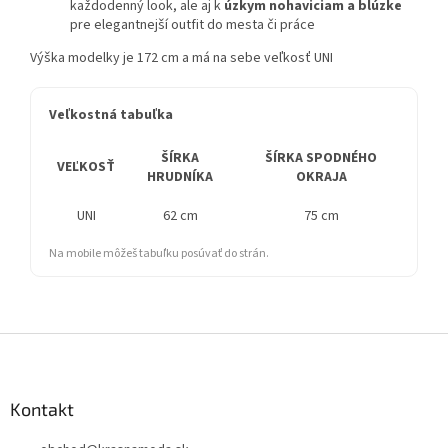
každodenný look, ale aj k
úzkym nohaviciam a blúzke
pre elegantnejší outfit do mesta či práce
Výška modelky je 172 cm a má na sebe veľkosť UNI
Veľkostná tabuľka
ŠÍRKA
ŠÍRKA SPODNÉHO
D
VEĽKOSŤ
HRUDNÍKA
OKRAJA
UNI
62 cm
75 cm
Na mobile môžeš tabuľku posúvať do strán.
Z
á
p
ä
Kontakt
t