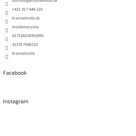
obchod
@
krasnamoda.sk
i
e
+421 917 646 220
krasnamoda.sk
insidemarysha
617105028916991
421917646220
krasnamoda
Facebook
Instagram