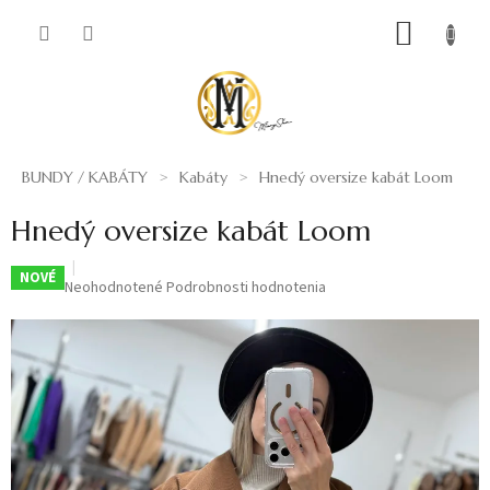
Prejsť
NÁKUP
na
obsah
KOŠÍK
BUNDY / KABÁTY
Kabáty
Hnedý oversize kabát Loom
Hnedý oversize kabát Loom
NOVÉ
Priemerné
Neohodnotené
Podrobnosti hodnotenia
hodnotenie
produktu
je
0,0
z
5
hviezdičiek.