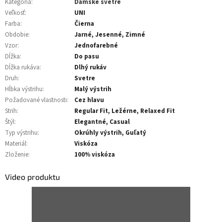
Kategória
:
Dámske svetre
Veľkosť
:
UNI
Farba
:
Čierna
Obdobie
:
Jarné, Jesenné, Zimné
Vzor
:
Jednofarebné
Dĺžka
:
Do pasu
Dĺžka rukáva
:
Dlhý rukáv
Druh
:
Svetre
Hĺbka výstrihu
:
Malý výstrih
Požadované vlastnosti
:
Cez hlavu
Strih
:
Regular Fit, Ležérne, Relaxed Fit
Štýl
:
Elegantné, Casual
Typ výstrihu
:
Okrúhly výstrih, Guľatý
Materiál
:
Viskóza
Zloženie
:
100% viskóza
Video produktu