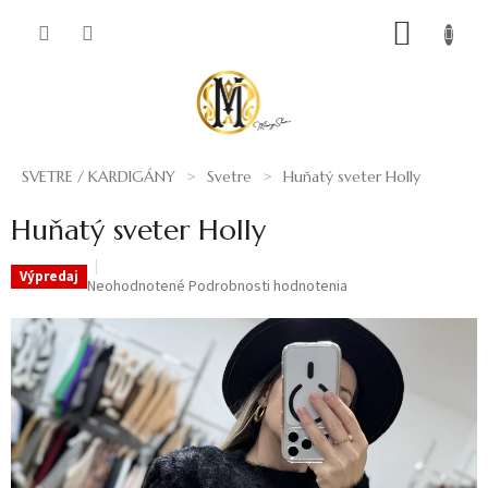
Prejsť
NÁKUP
na
obsah
KOŠÍK
SVETRE / KARDIGÁNY
Svetre
Huňatý sveter Holly
Huňatý sveter Holly
Výpredaj
Priemerné
Neohodnotené
Podrobnosti hodnotenia
hodnotenie
produktu
je
0,0
z
5
hviezdičiek.