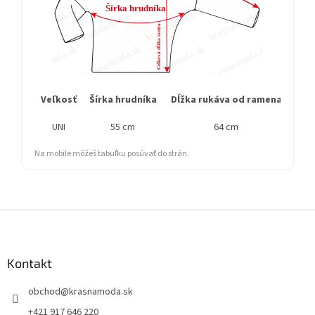
Veľkosť
Šírka hrudníka
Dĺžka rukáva od ramena
Cel
UNI
55 cm
64 cm
Na mobile môžeš tabuľku posúvať do strán.
Z
á
p
ä
Kontakt
t
obchod
@
krasnamoda.sk
i
e
+421 917 646 220