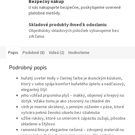
Bezpečný nákup
U nás nakupujete bezpečne, poskytujeme overené
platobné metódy.
Skladové produkty ihneď k odoslaniu
Objednávky skladových položiek vybavujeme bez
zdržania.
Popis
Podobné (8)
Videá (2)
Hodnotenie
Podrobný popis
huňatý sveter Holly v čiernej farbe je ikonickým kúskom,
ktorý v sebe spája komfort huňatého úpletu a nadčasový,
elegantný štýl
jeho vzhľad pripomína plyš – mäkký, objemný a hrejivý na
dotyk. Vďaka tomu je ako stvorený na chladné dni
strih je mierne skrátený, s jemným zúžením v páse, ktoré
vytvára peknú ženskú siluetu bez stiahnutia
užšie rukávy, ktoré sa smerom k zápästiu zužujú, pôsobia
uhladene a štýlovo
ramenná línia je elegantne riešená – zdvojený materiál na