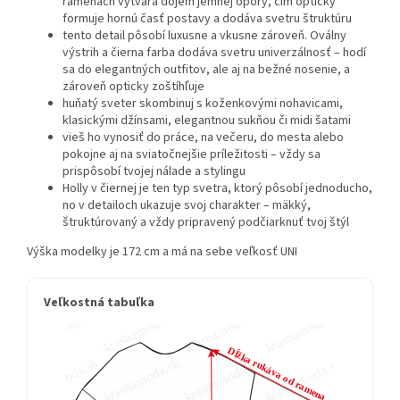
ramenách vytvára dojem jemnej opory, čím opticky
formuje hornú časť postavy a dodáva svetru štruktúru
tento detail pôsobí luxusne a vkusne zároveň. Oválny
výstrih a čierna farba dodáva svetru univerzálnosť – hodí
sa do elegantných outfitov, ale aj na bežné nosenie, a
zároveň opticky zoštíhľuje
huňatý sveter skombinuj s koženkovými nohavicami,
klasickými džínsami, elegantnou sukňou či midi šatami
vieš ho vynosiť do práce, na večeru, do mesta alebo
pokojne aj na sviatočnejšie príležitosti – vždy sa
prispôsobí tvojej nálade a stylingu
Holly v čiernej je ten typ svetra, ktorý pôsobí jednoducho,
no v detailoch ukazuje svoj charakter – mäkký,
štruktúrovaný a vždy pripravený podčiarknuť tvoj štýl
Výška modelky je 172 cm a má na sebe veľkosť UNI
Veľkostná tabuľka