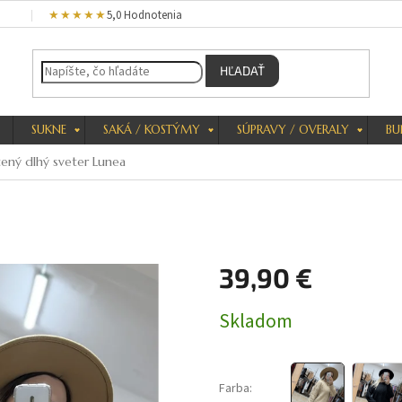
★★★★★
5,0 Hodnotenia
HĽADAŤ
SUKNE
SAKÁ / KOSTÝMY
SÚPRAVY / OVERALY
BU
tený dlhý sveter Lunea
39,90 €
Jednotková
Skladom
cena:
Farba: