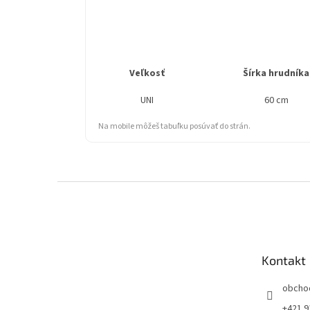
Veľkosť
Šírka hrudníka
UNI
60 cm
Na mobile môžeš tabuľku posúvať do strán.
Z
á
p
ä
t
Kontakt
i
e
obcho
+421 9