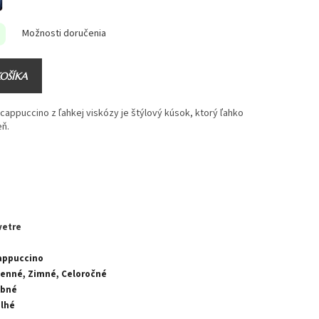
Možnosti doručenia
KOŠÍKA
cappuccino z ľahkej viskózy je štýlový kúsok, ktorý ľahko
eň.
vetre
appuccino
senné, Zimné, Celoročné
ebné
Dlhé