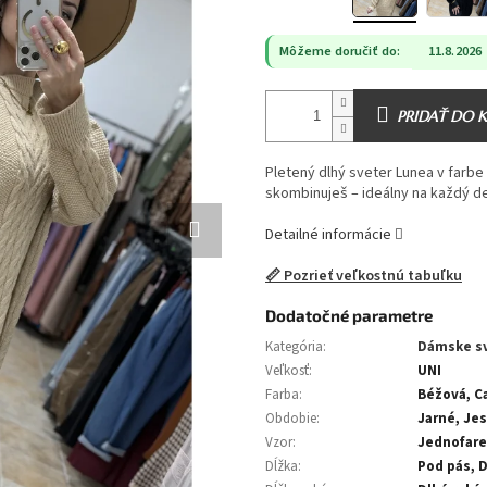
Môžeme doručiť do:
11.8.2026
PRIDAŤ DO 
Pletený dlhý sveter Lunea v farbe 
skombinuješ – ideálny na každý d
Detailné informácie
📏 Pozrieť veľkostnú tabuľku
Dodatočné parametre
Kategória
:
Dámske s
Veľkosť
:
UNI
Farba
:
Béžová, C
Obdobie
:
Jarné, Je
Vzor
:
Jednofar
Dĺžka
:
Pod pás, 