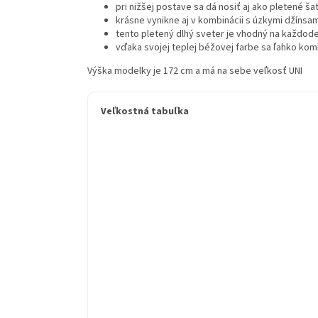
pri nižšej postave sa dá nosiť aj ako pletené 
krásne vynikne aj v kombinácii s úzkymi džínsa
tento pletený dlhý sveter je vhodný na každoden
vďaka svojej teplej béžovej farbe sa ľahko komb
Výška modelky je 172 cm a má na sebe veľkosť UNI
Veľkostná tabuľka