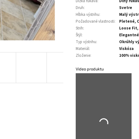
Dĺžka rukáva
:
Dlhý ruká
Druh
:
Svetre
Hĺbka výstrihu
:
Malý výstr
Požadované vlastnosti
:
Pletené, 
Strih
:
Loose Fit,
Štýl
:
Elegantné
Typ výstrihu
:
Okrúhly vý
Materiál
:
Viskóza
Zloženie
:
100% visk
Video produktu