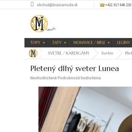
Prejsť
obchod@krasnamoda.sk
+421 917 646 220
na
obsah
TOPY
ŠATY
NOHAVICE / RIFLE
LEGÍNY
SVETRE / KARDIGÁNY
Svetre
Ple
Pletený dlhý sveter Lunea
Priemerné
Neohodnotené
Podrobnosti hodnotenia
hodnotenie
produktu
je
0,0
z
5
hviezdičiek.