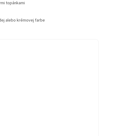
vými topánkami
edej alebo krémovej farbe