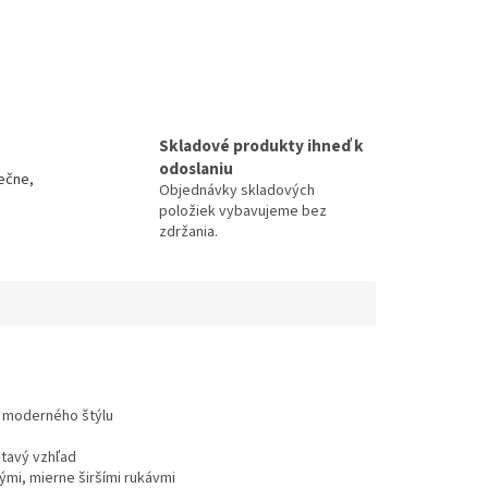
Skladové produkty ihneď k
odoslaniu
ečne,
Objednávky skladových
položiek vybavujeme bez
zdržania.
e moderného štýlu
útavý vzhľad
ými, mierne širšími rukávmi