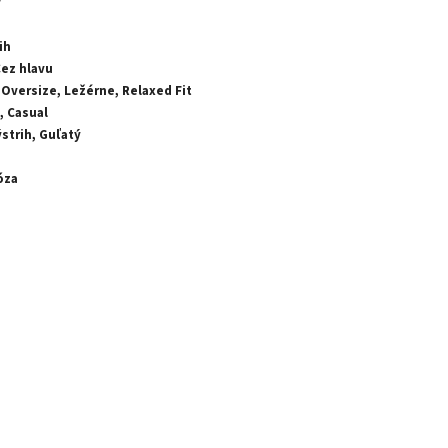
v
ih
Cez hlavu
 Oversize, Ležérne, Relaxed Fit
, Casual
strih, Guľatý
óza