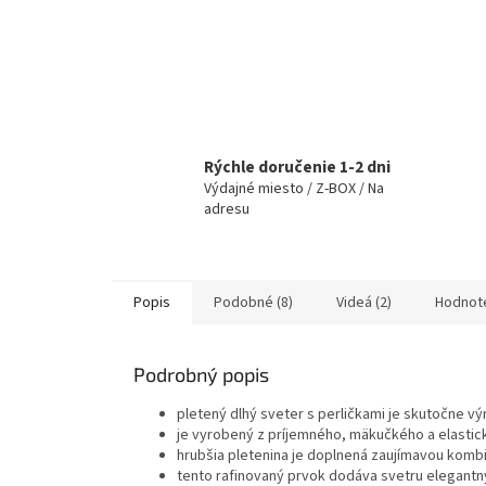
Rýchle doručenie 1-2 dni
Výdajné miesto / Z-BOX / Na
adresu
Popis
Podobné (8)
Videá (2)
Hodnot
Podrobný popis
pletený dlhý sveter s perličkami je skutočne v
je vyrobený z príjemného, mäkučkého a elastick
hrubšia pletenina je doplnená zaujímavou komb
tento rafinovaný prvok dodáva svetru elegantný 