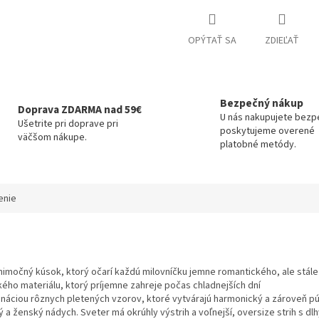
OPÝTAŤ SA
ZDIEĽAŤ
Bezpečný nákup
Doprava ZDARMA nad 59€
U nás nakupujete bezp
Ušetrite pri doprave pri
poskytujeme overené
väčšom nákupe.
platobné metódy.
enie
ýnimočný kúsok, ktorý očarí každú milovníčku jemne romantického, ale stál
ého materiálu, ktorý príjemne zahreje počas chladnejších dní
ináciou rôznych pletených vzorov, ktoré vytvárajú harmonický a zároveň p
a ženský nádych. Sveter má okrúhly výstrih a voľnejší, oversize strih s dlh