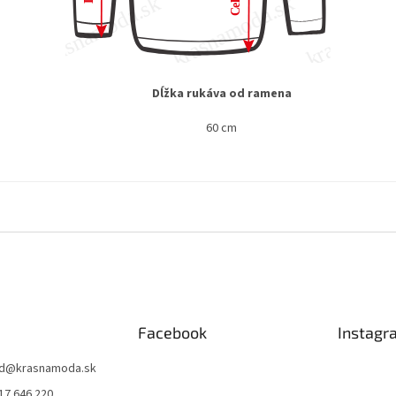
Dĺžka rukáva od ramena
60 cm
Facebook
Instagr
d
@
krasnamoda.sk
17 646 220