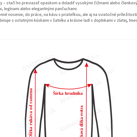
šaty – stačí ho previazať opaskom a doladiť vysokými čižmami alebo členko
mi, legínami alebo elegantnými pančuchami
né nosenie, do práce, na kávu s priateľkou, ale aj na sviatočné príležitosti
inuje s ostatnými kúskami v šatníku a krásne ladí s doplnkami v zlatej, hn