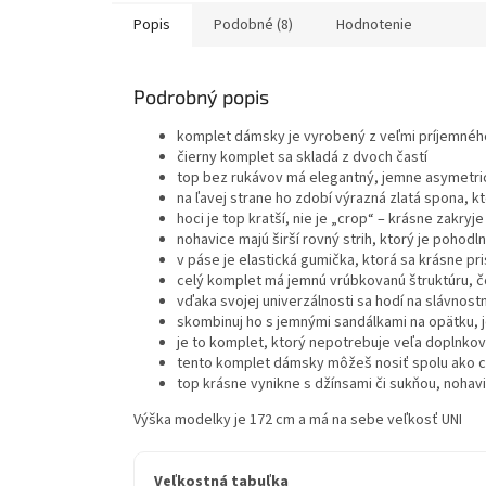
Popis
Podobné (8)
Hodnotenie
Podrobný popis
komplet dámsky je vyrobený z veľmi príjemného
čierny komplet sa skladá z dvoch častí
top bez rukávov má elegantný, jemne asymetrick
na ľavej strane ho zdobí výrazná zlatá spona, 
hoci je top kratší, nie je „crop“ – krásne zakry
nohavice majú širší rovný strih, ktorý je pohod
v páse je elastická gumička, ktorá sa krásne pr
celý komplet má jemnú vrúbkovanú štruktúru, čo
vďaka svojej univerzálnosti sa hodí na slávnostn
skombinuj ho s jemnými sandálkami na opätku, 
je to komplet, ktorý nepotrebuje veľa doplnkov
tento komplet dámsky môžeš nosiť spolu ako c
top krásne vynikne s džínsami či sukňou, nohav
Výška modelky je 172 cm a má na sebe veľkosť UNI
Veľkostná tabuľka