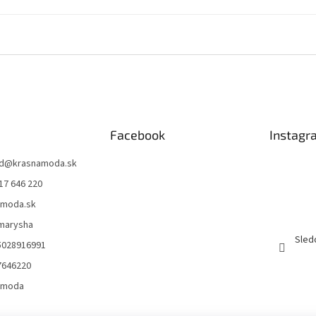
Facebook
Instagr
d
@
krasnamoda.sk
17 646 220
amoda.sk
emarysha
Sled
5028916991
7646220
amoda