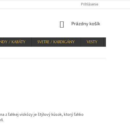
Prihlásenie
NÁKUPNÝ
Prázdny košík
KOŠÍK
NDY / KABÁTY
SVETRE / KARDIGÁNY
VESTY
KRAŤASY
a z ľahkej viskózy je štýlový kúsok, ktorý ľahko
eň.