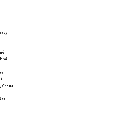
ravy
tné
ebné
ov
vé
, Casual
óza