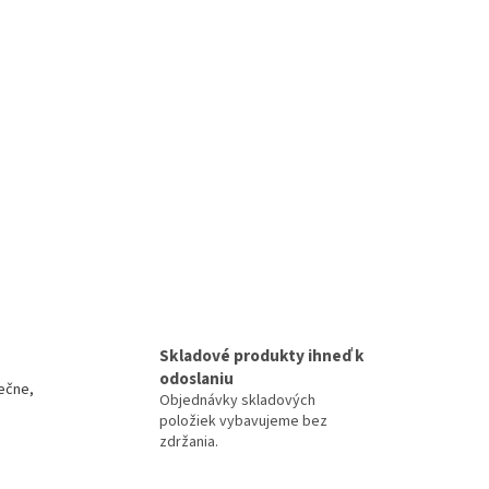
Skladové produkty ihneď k
odoslaniu
ečne,
Objednávky skladových
položiek vybavujeme bez
zdržania.