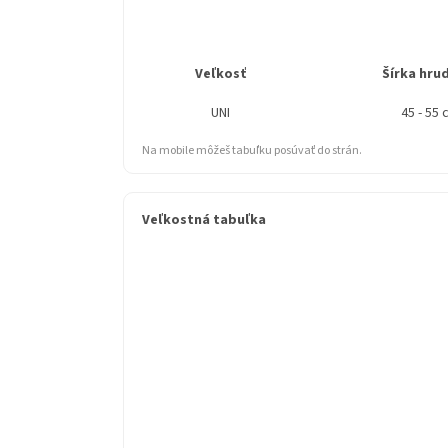
Veľkosť
Šírka hru
UNI
45 - 55 
Na mobile môžeš tabuľku posúvať do strán.
Veľkostná tabuľka