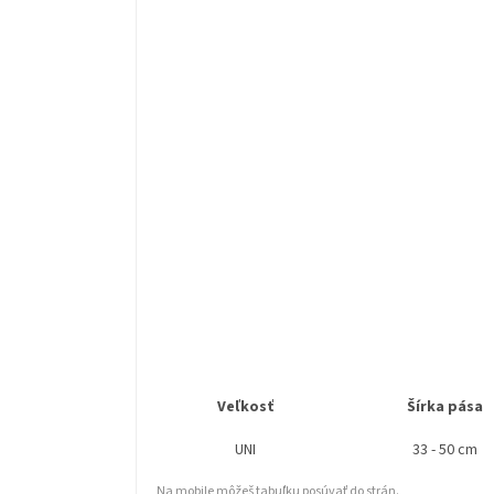
Veľkosť
Šírka pása
UNI
33 - 50 cm
Na mobile môžeš tabuľku posúvať do strán.