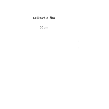
Celková dĺžka
50 cm