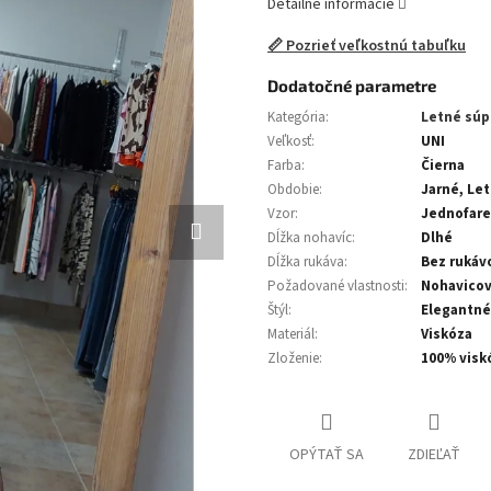
Detailné informácie
📏 Pozrieť veľkostnú tabuľku
Dodatočné parametre
Kategória
:
Letné súp
Veľkosť
:
UNI
Farba
:
Čierna
Obdobie
:
Jarné, Le
Vzor
:
Jednofar
Dĺžka nohavíc
:
Dlhé
Dĺžka rukáva
:
Bez rukáv
Požadované vlastnosti
:
Nohavico
Štýl
:
Elegantné
Materiál
:
Viskóza
Zloženie
:
100% visk
OPÝTAŤ SA
ZDIEĽAŤ