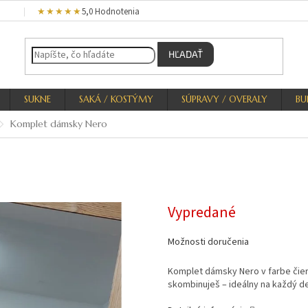
★★★★★
5,0 Hodnotenia
HĽADAŤ
SUKNE
SAKÁ / KOSTÝMY
SÚPRAVY / OVERALY
BU
Komplet dámsky Nero
Vypredané
Možnosti doručenia
Komplet dámsky Nero v farbe čiern
skombinuješ – ideálny na každý d