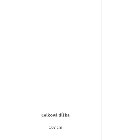
Celková dĺžka
107 cm