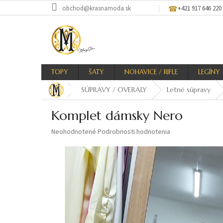
Prejsť
obchod@krasnamoda.sk
+421 917 646 220
na
obsah
TOPY
ŠATY
NOHAVICE / RIFLE
LEGÍNY
SÚPRAVY / OVERALY
Letné súpravy
Komplet dámsky Nero
Priemerné
Neohodnotené
Podrobnosti hodnotenia
hodnotenie
produktu
je
0,0
z
5
hviezdičiek.