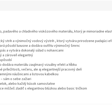
, padavého a chladivého viskózového materiálu, ktorý je mimoriadne elas
ý strih a výnimočný vodový výstrih , ktorý vytvára prirodzene padajúci e
ktorá pôsobí luxusne a dodáva outfitu výnimočný šmrnc
je pás a vytvára dokonalý súlad s nohavicami
lný a zároveň elegantný
ispôsobí
 dodáva materiálu zaujímavý vizuálny efekt a hĺbku
é príležitosti, večeru, ale aj elegantnejší pracovný deň
jemnými náušnicami a listovou kabelkou
 – sám o sebe zažiari
elok, alebo každý kúsok samostatne
ice môžeš zladiť s elegantnou blúzkou alebo basic tričkom