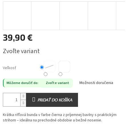
39,90 €
Jednotková
Zvoľte variant
cena:
Veľkosť
Možnosti doručenia
Môžeme doručiť do:
Zvoľte variant
PRIDAŤ DO KOŠÍKA
Krátka rifľová bunda v farbe čierna z príjemnej bavlny s praktickým
strihom – ideálna na prechodné obdobie a bežné nosenie.