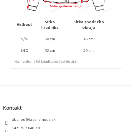
Šírka
Šírka spodného
Dĺžka
Veľkosť
hrudníka
okraja
r
S/M
50 cm
46 cm
L/LX
52 cm
50 cm
Na mobile môžeš tabuľku posúvať do strán.
Z
á
p
ä
Kontakt
t
obchod
@
krasnamoda.sk
i
e
+421 917 646 220