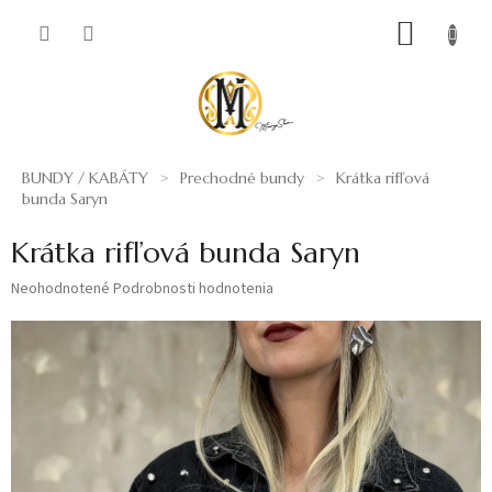
Prejsť
NÁKUP
na
obsah
KOŠÍK
BUNDY / KABÁTY
Prechodné bundy
Krátka rifľová
bunda Saryn
Krátka rifľová bunda Saryn
Priemerné
Neohodnotené
Podrobnosti hodnotenia
hodnotenie
produktu
je
0,0
z
5
hviezdičiek.