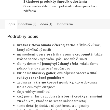
Skladové produkty ihneď k odoslaniu
Objednávky skladových položiek vybavujeme bez
zdržania.
Popis
Podobné (8)
Videá (1)
Hodnotenie
Podrobný popis
krátka rifľová bunda v čiernej farbe
je štýlový kúsok,
ktorý oživí každý outfit
má moderný
oversize strih
a je jemne
croppnutá
, takže
krásne sadne k vysokému pásu nohavíc či sukní
čierny denim má
jemný vyšúchaný efekt
, vďaka čomu
pôsobí trendy a zároveň nadčasovo
bunda má
klasický golier
, dve náprsné vrecká a
dlhé
rukávy zakončené gombíkom
zapína sa na
čierne kovové gombíky
, ktoré dokonale
ladia s celkovým dizajnom
čo ju robí výnimočnou?
celý povrch bundy zdobia
strieborné cvočky s jemnými
zirkónikmi
, ktoré sa na svetle krásne trblietajú
tento detail jej dodáva nádych luxusu a originality