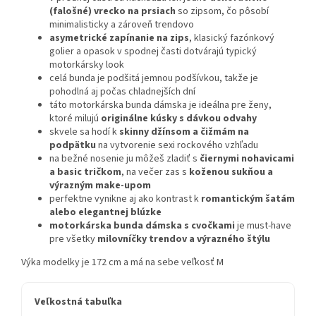
(falošné) vrecko na prsiach
so zipsom, čo pôsobí
minimalisticky a zároveň trendovo
asymetrické zapínanie na zips
, klasický fazónkový
golier a opasok v spodnej časti dotvárajú typický
motorkársky look
celá bunda je podšitá jemnou podšívkou, takže je
pohodlná aj počas chladnejších dní
táto motorkárska bunda dámska je ideálna pre ženy,
ktoré milujú
originálne kúsky s dávkou odvahy
skvele sa hodí k
skinny džínsom a čižmám na
podpätku
na vytvorenie sexi rockového vzhľadu
na bežné nosenie ju môžeš zladiť s
čiernymi nohavicami
a basic tričkom
, na večer zas s
koženou sukňou a
výrazným make-upom
perfektne vynikne aj ako kontrast k
romantickým šatám
alebo elegantnej blúzke
motorkárska bunda dámska s cvočkami
je must-have
pre všetky
milovníčky trendov a výrazného štýlu
Výka modelky je 172 cm a má na sebe veľkosť M
Veľkostná tabuľka