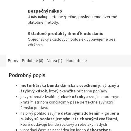
Bezpečný nákup
U nás nakupujete bezpečne, poskytujeme overené
platobné metódy.
Skladové produkty ihneď k odoslaniu
Objednávky skladových položiek vybavujeme bez
zdržania.
Popis
Podobné (8)
Videá (1)
Hodnotenie
Podrobný popis
motorkárska bunda dámska s cvočkami
je výrazný a
štýlový kúsok
, ktorý okamžite pritiahne pohľady
je vyrobená z kvalitnej
eko-koženky
a svojím moderným
kratším strihom končiacim v páse perfektne zvýrazní
ženskú postavu
na prvý pohľad zaujme
detailným zdobením
–
golier a
rukávy sú posiate jemnými striebornými cvočkami
,
ktoré dodávajú bunde rockový a rebelský nádych
v prednej časti sa nachádza len jedno
dekoratívne