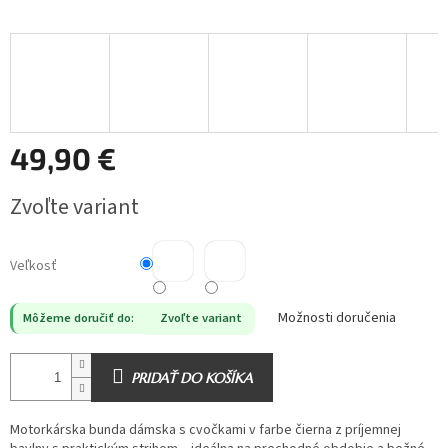
49,90 €
Jednotková
Zvoľte variant
cena:
Veľkosť
Možnosti doručenia
Môžeme doručiť do:
Zvoľte variant
PRIDAŤ DO KOŠÍKA
Motorkárska bunda dámska s cvočkami v farbe čierna z príjemnej