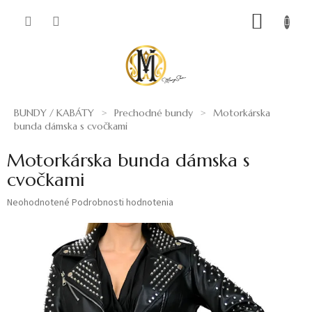
Prejsť
NÁKUP
na
obsah
KOŠÍK
BUNDY / KABÁTY
Prechodné bundy
Motorkárska
bunda dámska s cvočkami
Motorkárska bunda dámska s
cvočkami
Priemerné
Neohodnotené
Podrobnosti hodnotenia
hodnotenie
produktu
je
0,0
z
5
hviezdičiek.