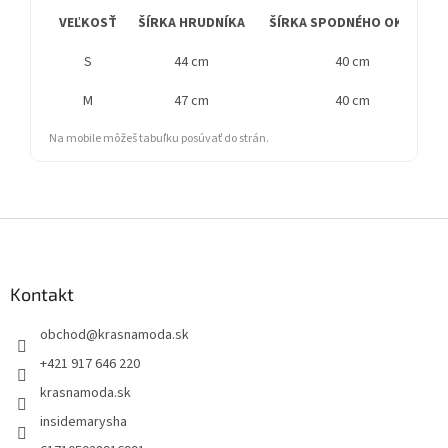
VEĽKOSŤ
ŠÍRKA HRUDNÍKA
ŠÍRKA SPODNÉHO OKRAJA
S
44 cm
40 cm
M
47 cm
40 cm
Na mobile môžeš tabuľku posúvať do strán.
Z
á
p
ä
Kontakt
t
obchod
@
krasnamoda.sk
i
e
+421 917 646 220
krasnamoda.sk
insidemarysha