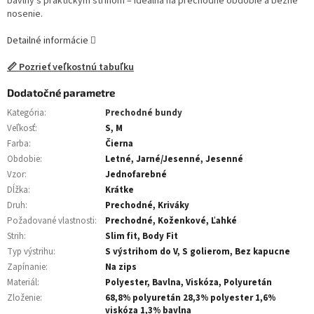
bavlny s praktickým strihom – ideálna na prechodné obdobie a bežné
nosenie.
Detailné informácie
📏 Pozrieť veľkostnú tabuľku
Dodatočné parametre
Kategória
:
Prechodné bundy
Veľkosť
:
S, M
Farba
:
Čierna
Obdobie
:
Letné, Jarné/Jesenné, Jesenné
Vzor
:
Jednofarebné
Dĺžka
:
Krátke
Druh
:
Prechodné, Kriváky
Požadované vlastnosti
:
Prechodné, Koženkové, Ľahké
Strih
:
Slim fit, Body Fit
Typ výstrihu
:
S výstrihom do V, S golierom, Bez kapucne
Zapínanie
:
Na zips
Materiál
:
Polyester, Bavlna, Viskóza, Polyuretán
Zloženie
:
68,8% polyuretán 28,3% polyester 1,6%
viskóza 1,3% bavlna