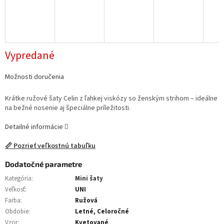
Vypredané
Možnosti doručenia
Krátke ružové šaty Celin z ľahkej viskózy so ženským strihom – ideálne
na bežné nosenie aj špeciálne príležitosti.
Detailné informácie
📏 Pozrieť veľkostnú tabuľku
Dodatočné parametre
Kategória
:
Mini šaty
Veľkosť
:
UNI
Farba
:
Ružová
Obdobie
:
Letné, Celoročné
Vzor
:
Kvetované