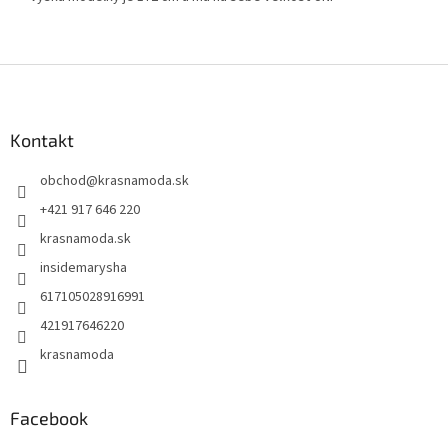
Z
á
p
ä
Kontakt
t
obchod
@
krasnamoda.sk
i
e
+421 917 646 220
krasnamoda.sk
insidemarysha
617105028916991
421917646220
krasnamoda
Facebook