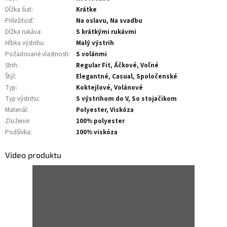
Dĺžka šiat
:
Krátke
Príležitosť
:
Na oslavu, Na svadbu
Dĺžka rukáva
:
S krátkými rukávmi
Hĺbka výstrihu
:
Malý výstrih
Požadované vlastnosti
:
S volánmi
Strih
:
Regular Fit, Áčkové, Voľné
Štýl
:
Elegantné, Casual, Spoločenské
Typ
:
Koktejlové, Volánové
Typ výstrihu
:
S výstrihom do V, So stojačikom
Materiál
:
Polyester, Viskóza
Zloženie
:
100% polyester
Podšívka
:
100% viskóza
Video produktu