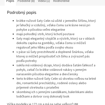
Popis
Podobné (8)
Videá (1)
Hodnotenie
Podrobný popis
krátke ružové šaty Celin sú ušité z jemného šifónu, ktorý
je ľahučký a vzdušný, vďaka čomu sa krásne nesú pri
pohybe a pôsobia veľmi elegantne
majú pohodlný strih, ktorý lichotí postave
šaty majú elegantný stojáčik a výstrih, ktorý sa v oblasti
dekoltu zapína na gombíky, vďaka čomu si môžeš
regulovať jeho hĺbku podľa svojho vkusu
v páse sú šaty prestrihnuté a doplnené šnúrkou, vďaka
ktorej si môžeš prispôsobiť ich šírku a zvýrazniť pás
podľa potreby
sukňa má volánový dizajn, ktorý dodáva šatám ľahkosť a
pohyb, zatiaľ čo krátke volánové rukávy s jemným
nariasením pôsobia elegantne a dievčensky
tieto krátke ružové šaty Celin sú skvelou voľbou na letné
dni, romantické prechádzky, rodinné oslavy alebo
príjemné stretnutia s priateľmi
skombinuj ich s jemnými sandálkami, balerínkami alebo
lodičkami a dotvor svoj dokonalý look
Výška modelky je 172 cm a má na sebe veľkosť UNI