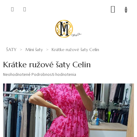
Prejsť
NÁKUP
na
obsah
KOŠÍK
ŠATY
Mini šaty
Krátke ružové šaty Celin
Krátke ružové šaty Celin
Priemerné
Neohodnotené
Podrobnosti hodnotenia
hodnotenie
produktu
je
0,0
z
5
hviezdičiek.