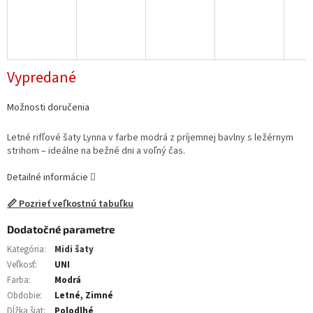
Vypredané
Možnosti doručenia
Letné rifľové šaty Lynna v farbe modrá z príjemnej bavlny s ležérnym
strihom – ideálne na bežné dni a voľný čas.
Detailné informácie
📏 Pozrieť veľkostnú tabuľku
Dodatočné parametre
Kategória
:
Midi šaty
Veľkosť
:
UNI
Farba
:
Modrá
Obdobie
:
Letné, Zimné
Dĺžka šiat
:
Polodlhé