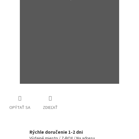
OPÝTAŤ SA
ZDIEĽAŤ
Rýchle doručenie 1-2 dni
Výdajné miesto / Z-BOX / Na adresu