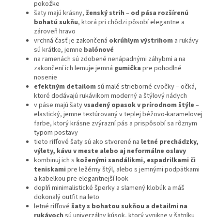
pokožke
šaty majú krásny,
ženský strih
–
od pása rozšírenú
bohatú sukňu
, ktorá pri chôdzi pôsobí elegantne a
zároveň hravo
vrchná časť je zakončená
okrúhlym výstrihom
a rukávy
sú krátke, jemne
balónové
na ramenách sú zdobené nenápadnými záhybmi a na
zakončení ich lemuje jemná
gumička
pre pohodlné
nosenie
efektným detailom
sú malé strieborné cvočky – očká,
ktoré dodávajú rukávikom moderný a štýlový nádych
v páse majú šaty
vsadený opasok v prírodnom štýle
–
elastický, jemne textúrovaný v teplej béžovo-karamelovej
farbe, ktorý krásne zvýrazní pás a prispôsobí sa rôznym
typom postavy
tieto rifľové šaty sú ako stvorené na
letné prechádzky,
výlety, kávu v meste alebo aj neformálne oslavy
kombinuj ich s
koženými sandálikmi, espadrilkami či
teniskami
pre ležérny štýl, alebo s jemnými podpätkami
a kabelkou pre elegantnejší look
doplň minimalistické šperky a slamený klobúk a máš
dokonalý outfit na leto
letné rifľové
šaty s bohatou sukňou a detailmi na
rukávoch
sú univerzálny kúsok, ktorý vynikne v šatníku