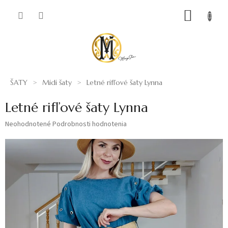
Prejsť
NÁKUP
na
obsah
KOŠÍK
ŠATY
Midi šaty
Letné rifľové šaty Lynna
Letné rifľové šaty Lynna
Priemerné
Neohodnotené
Podrobnosti hodnotenia
hodnotenie
produktu
je
0,0
z
5
hviezdičiek.