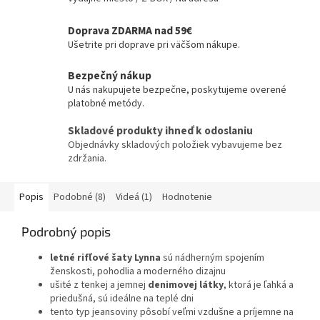
Doprava ZDARMA nad 59€
Ušetrite pri doprave pri väčšom nákupe.
Bezpečný nákup
U nás nakupujete bezpečne, poskytujeme overené
platobné metódy.
Skladové produkty ihneď k odoslaniu
Objednávky skladových položiek vybavujeme bez
zdržania.
Popis
Podobné (8)
Videá (1)
Hodnotenie
Podrobný popis
letné rifľové šaty
Lynna
sú nádherným spojením
ženskosti, pohodlia a moderného dizajnu
ušité z tenkej a jemnej
denimovej látky
, ktorá je ľahká a
priedušná, sú ideálne na teplé dni
tento typ jeansoviny pôsobí veľmi vzdušne a príjemne na