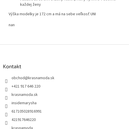
každej ženy
Výška modelky je 172 cm a má na sebe veľkosť UNI
nan
Z
á
p
ä
Kontakt
t
obchod
@
krasnamoda.sk
i
e
+421 917 646 220
krasnamoda.sk
insidemarysha
617105028916991
421917646220
krasnamoda