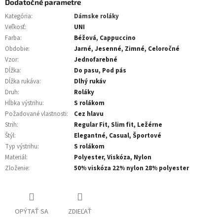
Dodatočné parametre
Kategória
:
Dámske roláky
Veľkosť
:
UNI
Farba
:
Béžová, Cappuccino
Obdobie
:
Jarné, Jesenné, Zimné, Celoročné
Vzor
:
Jednofarebné
Dĺžka
:
Do pasu, Pod pás
Dĺžka rukáva
:
Dlhý rukáv
Druh
:
Roláky
Hĺbka výstrihu
:
S rolákom
Požadované vlastnosti
:
Cez hlavu
Strih
:
Regular Fit, Slim fit, Ležérne
Štýl
:
Elegantné, Casual, Športové
Typ výstrihu
:
S rolákom
Materiál
:
Polyester, Viskóza, Nylon
Zloženie
:
50% viskóza 22% nylon 28% polyester
OPÝTAŤ SA
ZDIEĽAŤ