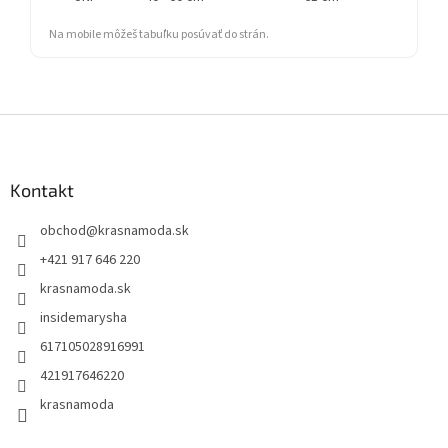
Na mobile môžeš tabuľku posúvať do strán.
Z
á
p
ä
Kontakt
t
obchod
@
krasnamoda.sk
i
e
+421 917 646 220
krasnamoda.sk
insidemarysha
617105028916991
421917646220
krasnamoda