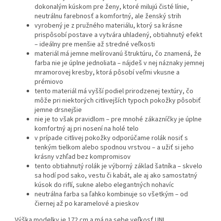
dokonalým kúskom pre ženy, ktoré milujú čisté línie,
neutrálnu farebnosť a komfortný, ale ženský strih
vyrobený je z pružného materiálu, ktorý sa krásne
prispôsobí postave a vytvára uhladený, obtiahnutý efekt
– ideálny pre menšie až stredné veľkosti
materiál má jemne melírovanú štruktúru, čo znamená, že
farba nie je úplne jednoliata – nájdeš v nej náznaky jemnej
mramorovej kresby, ktorá pôsobí veľmi vkusne a
prémiovo
tento materiál má vyšší podiel prirodzenej textúry, čo
môže pri niektorých citlivejších typoch pokožky pôsobiť
jemne drsnejšie
nie je to však pravidlom – pre mnohé zákazníčky je úplne
komfortný aj pri nosení na holé telo
v prípade citlivej pokožky odporúčame rolák nosiť s
tenkým tielkom alebo spodnou vrstvou – a užiť si jeho
krásny vzhľad bez kompromisov
tento obtiahnutý rolák je výborný základ šatníka – skvelo
sa hodí pod sako, vestu či kabát, ale aj ako samostatný
kúsok do riflí, sukne alebo elegantných nohavíc
neutrálna farba sa ľahko kombinuje so všetkým – od
čiernej až po karamelové a pieskov
Výška modelky je 172 cm a má na sebe veľkosť UNI