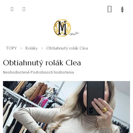
Prejsť
NÁKUP
na
obsah
KOŠÍK
TOPY
Roláky
Obtiahnutý rolák Clea
Obtiahnutý rolák Clea
Priemerné
Neohodnotené
Podrobnosti hodnotenia
hodnotenie
produktu
je
0,0
z
5
hviezdičiek.