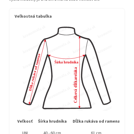
Veľkostná tabuľka
Veľkosť
Šírka hrudníka
Dĺžka rukáva od ramena
Cel
UNI
40 - 60 cm
61 cm