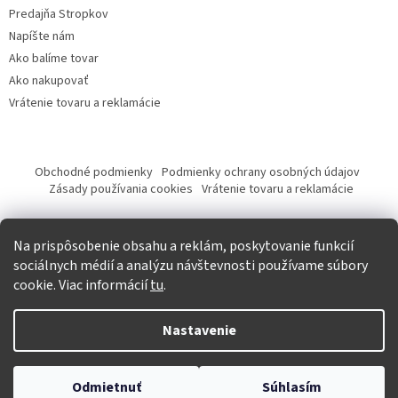
Predajňa Stropkov
Napíšte nám
Ako balíme tovar
Ako nakupovať
Vrátenie tovaru a reklamácie
Obchodné podmienky
Podmienky ochrany osobných údajov
Zásady používania cookies
Vrátenie tovaru a reklamácie
Tvorba eshopu a SEO optimalizácia
Na prispôsobenie obsahu a reklám, poskytovanie funkcií
sociálnych médií a analýzu návštevnosti používame súbory
cookie. Viac informácií
tu
.
Vytvoril Shoptet
Nastavenie
Copyright 2026
Krásna móda
. Všetky práva vyhradené.
Upraviť
Odmietnuť
Súhlasím
nastavenie cookies