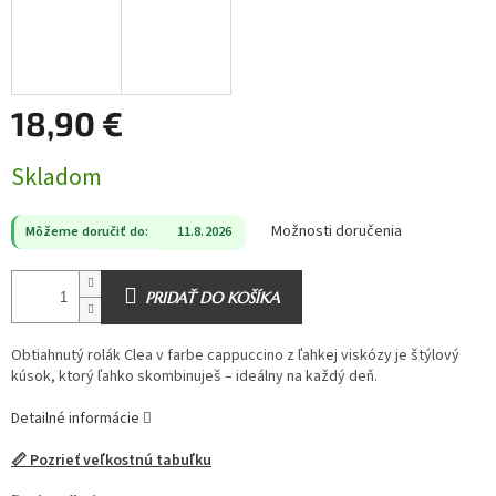
18,90 €
Jednotková
Skladom
cena:
Možnosti doručenia
Môžeme doručiť do:
11.8.2026
PRIDAŤ DO KOŠÍKA
Obtiahnutý rolák Clea v farbe cappuccino z ľahkej viskózy je štýlový
kúsok, ktorý ľahko skombinuješ – ideálny na každý deň.
Detailné informácie
📏 Pozrieť veľkostnú tabuľku