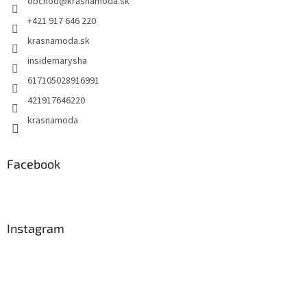
obchod
@
krasnamoda.sk
i
e
+421 917 646 220
krasnamoda.sk
insidemarysha
617105028916991
421917646220
krasnamoda
Facebook
Instagram