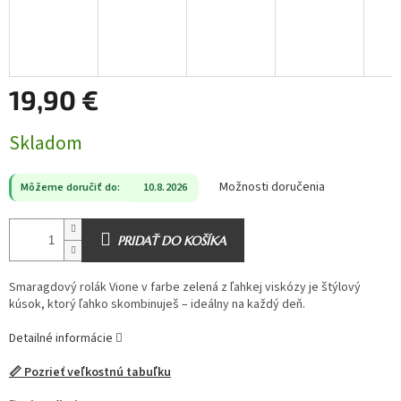
19,90 €
Jednotková
Skladom
cena:
Možnosti doručenia
Môžeme doručiť do:
10.8.2026
PRIDAŤ DO KOŠÍKA
Smaragdový rolák Vione v farbe zelená z ľahkej viskózy je štýlový
kúsok, ktorý ľahko skombinuješ – ideálny na každý deň.
Detailné informácie
📏 Pozrieť veľkostnú tabuľku