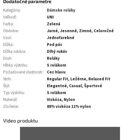
Dodatočné parametre
Kategória
:
Dámske roláky
Veľkosť
:
UNI
Farba
:
Zelená
Obdobie
:
Jarné, Jesenné, Zimné, Celoročné
Vzor
:
Jednofarebné
Dĺžka
:
Pod pás
Dĺžka rukáva
:
Dlhý rukáv
Druh
:
Roláky
Hĺbka výstrihu
:
S rolákom
Požadované vlastnosti
:
Cez hlavu
Strih
:
Regular Fit, Ležérne, Relaxed Fit
Štýl
:
Elegantné, Casual, Športové
Typ výstrihu
:
S rolákom
Materiál
:
Viskóza, Nylon
Zloženie
:
88% viskóza 12% nylon
Video produktu