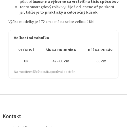
pôsobí
luxusne a výborne sa vrstviť na tisíc spôsobov
tento smaragdový rolák využiješ od jesene až po skorú
jar, takže je to
praktický a celoročný kúsok
Výška modelky je 172 cm a má na sebe veľkosť UNI
Veľkostná tabuľka
VEĽKOSŤ
ŠÍRKA HRUDNÍKA
DĹŽKA RUKÁVA
UNI
42 - 60 cm
60 cm
Na mobile môžeš tabuľku posúvať do strán.
Z
á
p
ä
Kontakt
t