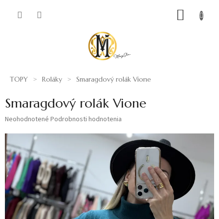
Prejsť
NÁKUP
na
obsah
KOŠÍK
TOPY
Roláky
Smaragdový rolák Vione
Smaragdový rolák Vione
Priemerné
Neohodnotené
Podrobnosti hodnotenia
hodnotenie
produktu
je
0,0
z
5
hviezdičiek.