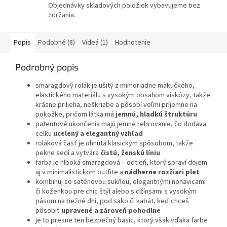
Objednávky skladových položiek vybavujeme bez
zdržania.
Popis
Podobné (8)
Videá (1)
Hodnotenie
Podrobný popis
smaragdový rolák je ušitý z mimoriadne mäkučkého,
elastického materiálu s vysokým obsahom viskózy, takže
krásne prilieha, neškriabe a pôsobí veľmi príjemne na
pokožke, pričom látka má
jemnú, hladkú štruktúru
patentové ukončenia majú jemné rebrovanie, čo dodáva
celku
ucelený a elegantný vzhľad
roláková časť je ohnutá klasickým spôsobom, takže
pekne sedí a vytvára
čistú, ženskú líniu
farba je hlboká smaragdová – odtieň, ktorý spraví dojem
aj v minimalistickom outfite a
nádherne rozžiari pleť
kombinuj so saténovou sukňou, elegantnými nohavicami
či koženkou pre chic štýl alebo s džínsami s vysokým
pásom na bežné dni, pod sako či kabát, keď chceš
pôsobiť
upravené a zároveň pohodlne
je to presne ten bezpečný basic, ktorý však vďaka farbe