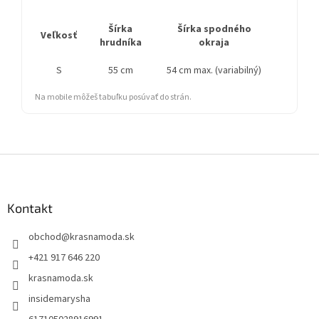
Šírka
Šírka spodného
Dĺžka
Veľkosť
hrudníka
okraja
r
S
55 cm
54 cm max. (variabilný)
Na mobile môžeš tabuľku posúvať do strán.
Z
á
p
ä
Kontakt
t
obchod
@
krasnamoda.sk
i
e
+421 917 646 220
krasnamoda.sk
insidemarysha