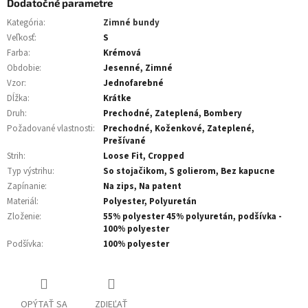
Dodatočné parametre
Kategória
:
Zimné bundy
Veľkosť
:
S
Farba
:
Krémová
Obdobie
:
Jesenné, Zimné
Vzor
:
Jednofarebné
Dĺžka
:
Krátke
Druh
:
Prechodné, Zateplená, Bombery
Požadované vlastnosti
:
Prechodné, Koženkové, Zateplené,
Prešívané
Strih
:
Loose Fit, Cropped
Typ výstrihu
:
So stojačikom, S golierom, Bez kapucne
Zapínanie
:
Na zips, Na patent
Materiál
:
Polyester, Polyuretán
Zloženie
:
55% polyester 45% polyuretán, podšívka -
100% polyester
Podšívka
:
100% polyester
OPÝTAŤ SA
ZDIEĽAŤ