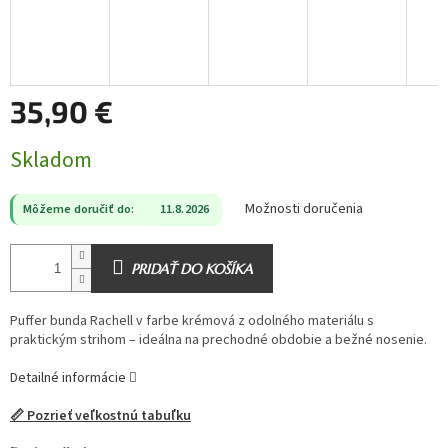
35,90 €
Jednotková
Skladom
cena:
Možnosti doručenia
Môžeme doručiť do:
11.8.2026
PRIDAŤ DO KOŠÍKA
Puffer bunda Rachell v farbe krémová z odolného materiálu s
praktickým strihom – ideálna na prechodné obdobie a bežné nosenie.
Detailné informácie
📏 Pozrieť veľkostnú tabuľku