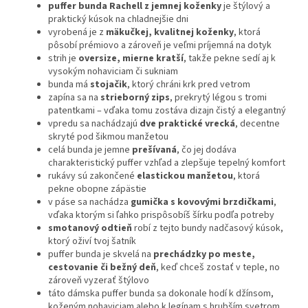
puffer bunda Rachell z jemnej koženky
je štýlový a
praktický kúsok na chladnejšie dni
vyrobená je z
mäkučkej, kvalitnej koženky
, ktorá
pôsobí prémiovo a zároveň je veľmi príjemná na dotyk
strih je
oversize, mierne kratší
, takže pekne sedí aj k
vysokým nohaviciam či sukniam
bunda má
stojačik
, ktorý chráni krk pred vetrom
zapína sa na
strieborný zips
, prekrytý légou s tromi
patentkami – vďaka tomu zostáva dizajn čistý a elegantný
vpredu sa nachádzajú
dve praktické vrecká
, decentne
skryté pod šikmou manžetou
celá bunda je jemne
prešívaná
, čo jej dodáva
charakteristický puffer vzhľad a zlepšuje tepelný komfort
rukávy sú zakončené
elastickou manžetou
, ktorá
pekne obopne zápästie
v páse sa nachádza
gumička s kovovými brzdičkami
,
vďaka ktorým si ľahko prispôsobíš šírku podľa potreby
smotanový odtieň
robí z tejto bundy nadčasový kúsok,
ktorý oživí tvoj šatník
puffer bunda je skvelá na
prechádzky po meste,
cestovanie či bežný deň
, keď chceš zostať v teple, no
zároveň vyzerať štýlovo
táto dámska puffer bunda sa dokonale hodí k džínsom,
koženým nohaviciam alebo k legínam s hrubším svetrom