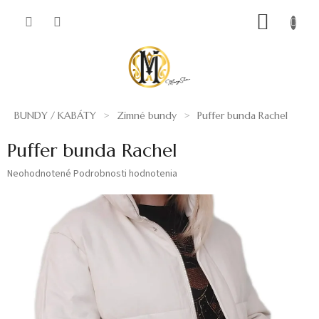
Prejsť
NÁKUP
na
obsah
KOŠÍK
BUNDY / KABÁTY
Zimné bundy
Puffer bunda Rachel
Puffer bunda Rachel
Priemerné
Neohodnotené
Podrobnosti hodnotenia
hodnotenie
produktu
je
0,0
z
5
hviezdičiek.