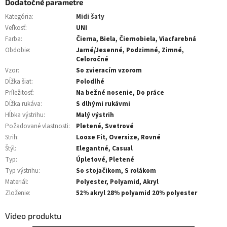
Dodatočné parametre
Kategória
:
Midi šaty
Veľkosť
:
UNI
Farba
:
Čierna, Biela, Čiernobiela, Viacfarebná
Obdobie
:
Jarné/Jesenné, Podzimné, Zimné,
Celoročné
Vzor
:
So zvieracím vzorom
Dĺžka šiat
:
Polodlhé
Príležitosť
:
Na bežné nosenie, Do práce
Dĺžka rukáva
:
S dlhými rukávmi
Hĺbka výstrihu
:
Malý výstrih
Požadované vlastnosti
:
Pletené, Svetrové
Strih
:
Loose Fit, Oversize, Rovné
Štýl
:
Elegantné, Casual
Typ
:
Úpletové, Pletené
Typ výstrihu
:
So stojačikom, S rolákom
Materiál
:
Polyester, Polyamid, Akryl
Zloženie
:
52% akryl 28% polyamid 20% polyester
Video produktu