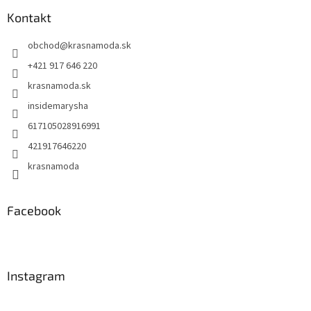
p
ä
Kontakt
t
obchod
@
krasnamoda.sk
i
e
+421 917 646 220
krasnamoda.sk
insidemarysha
617105028916991
421917646220
krasnamoda
Facebook
Instagram