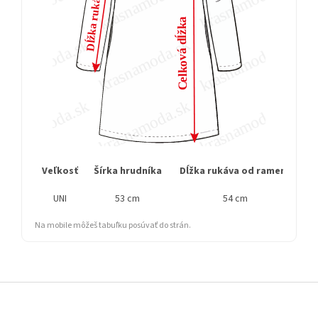
Veľkosť
Šírka hrudníka
Dĺžka rukáva od ramena
C
UNI
53 cm
54 cm
Na mobile môžeš tabuľku posúvať do strán.
Z
á