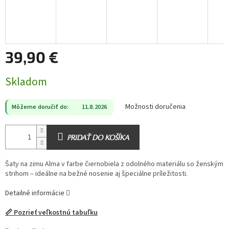
39,90 €
Jednotková
Skladom
cena:
Možnosti doručenia
Môžeme doručiť do:
11.8.2026
PRIDAŤ DO KOŠÍKA
Šaty na zimu Alma v farbe čiernobiela z odolného materiálu so ženským
strihom – ideálne na bežné nosenie aj špeciálne príležitosti.
Detailné informácie
📏 Pozrieť veľkostnú tabuľku