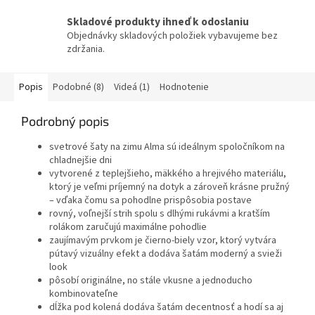
Skladové produkty ihneď k odoslaniu
Objednávky skladových položiek vybavujeme bez
zdržania.
Popis
Podobné (8)
Videá (1)
Hodnotenie
Podrobný popis
svetrové šaty na zimu Alma sú ideálnym spoločníkom na
chladnejšie dni
vytvorené z teplejšieho, mäkkého a hrejivého materiálu,
ktorý je veľmi príjemný na dotyk a zároveň krásne pružný
– vďaka čomu sa pohodlne prispôsobia postave
rovný, voľnejší strih spolu s dlhými rukávmi a kratším
rolákom zaručujú maximálne pohodlie
zaujímavým prvkom je čierno-biely vzor, ktorý vytvára
pútavý vizuálny efekt a dodáva šatám moderný a svieži
look
pôsobí originálne, no stále vkusne a jednoducho
kombinovateľne
dĺžka pod kolená dodáva šatám decentnosť a hodí sa aj