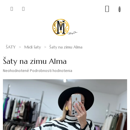
Prejsť
NÁKUP
na
obsah
KOŠÍK
ŠATY
Midi šaty
Šaty na zimu Alma
Šaty na zimu Alma
Priemerné
Neohodnotené
Podrobnosti hodnotenia
hodnotenie
produktu
je
0,0
z
5
hviezdičiek.