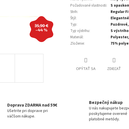
Požadované vlastnosti
:
S opasko
Strih
:
Regular Fi
Štýl
:
Elegantné
Typ
:
Puzdrové,
35,90 €
–44 %
Typ výstrihu
:
S výstrih
Materiál
:
Polyester,
Zloženie
:
75% polye
OPÝTAŤ SA
ZDIEĽAŤ
Bezpečný nákup
Doprava ZDARMA nad 59€
U nás nakupujete bezp
Ušetrite pri doprave pri
poskytujeme overené
väčšom nákupe.
platobné metódy.