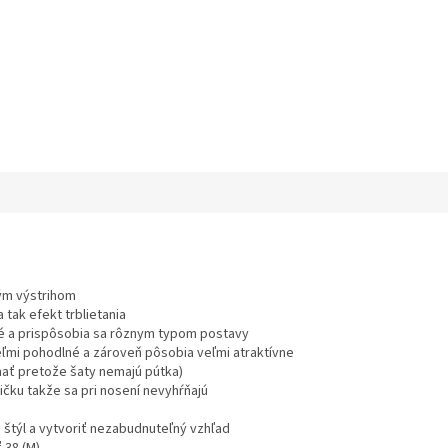
ným výstrihom
 tak efekt trblietania
ké a prispôsobia sa rôznym typom postavy
eľmi pohodlné a zároveň pôsobia veľmi atraktívne
 mať pretože šaty nemajú pútka)
ičku takže sa pri nosení nevyhŕňajú
štýl a vytvoriť nezabudnuteľný vzhľad