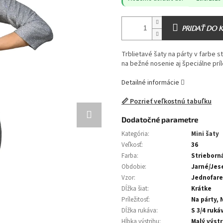
PRIDAŤ DO 
Trblietavé šaty na párty v farbe s
na bežné nosenie aj špeciálne príl
Detailné informácie
📏 Pozrieť veľkostnú tabuľku
Dodatočné parametre
Kategória
:
Mini šaty
Veľkosť
:
36
Farba
:
Strieborn
Obdobie
:
Jarné/Jes
Vzor
:
Jednofar
Dĺžka šiat
:
Krátke
Príležitosť
:
Na párty, 
Dĺžka rukáva
:
S 3/4 ruká
Hĺbka výstrihu
:
Malý výstr