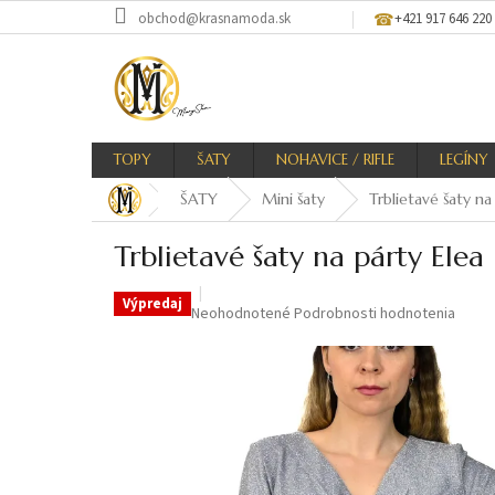
Prejsť
obchod@krasnamoda.sk
+421 917 646 220
na
obsah
TOPY
ŠATY
NOHAVICE / RIFLE
LEGÍNY
ŠATY
Mini šaty
Trblietavé šaty na
Trblietavé šaty na párty Elea
Výpredaj
Priemerné
Neohodnotené
Podrobnosti hodnotenia
hodnotenie
produktu
je
0,0
z
5
hviezdičiek.