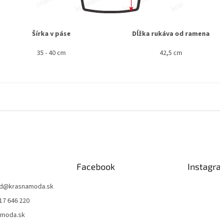
Šírka v páse
Dĺžka rukáva od ramena
35 - 40 cm
42,5 cm
Facebook
Instagr
d
@
krasnamoda.sk
17 646 220
amoda.sk