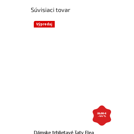
Súvisiaci tovar
Výpredaj
35,90 €
–44 %
Dámske trblietavé šaty Elea