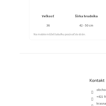
Veľkosť
Šírka hrudníka
36
42 - 50 cm
Na mobile môžeš tabuľku posúvať do strán.
Z
á
p
ä
t
Kontakt
i
e
obcho
+421 9
krasn