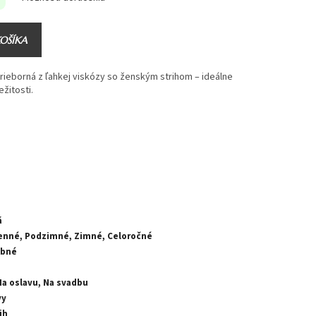
KOŠÍKA
trieborná z ľahkej viskózy so ženským strihom – ideálne
ežitosti.
á
enné, Podzimné, Zimné, Celoročné
ebné
Na oslavu, Na svadbu
vy
ih