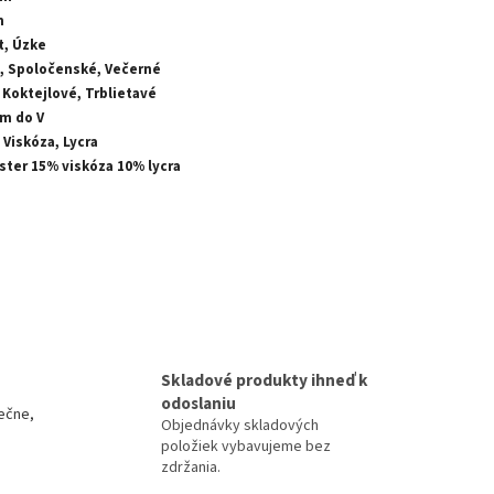
m
t, Úzke
, Spoločenské, Večerné
 Koktejlové, Trblietavé
om do V
 Viskóza, Lycra
ster 15% viskóza 10% lycra
Skladové produkty ihneď k
odoslaniu
ečne,
Objednávky skladových
položiek vybavujeme bez
zdržania.