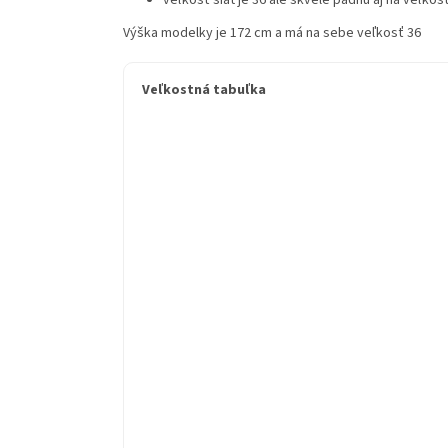
veľkosť šiat je 36 ale skvelé padnú aj na veľkosť
Výška modelky je 172 cm a má na sebe veľkosť 36
Veľkostná tabuľka