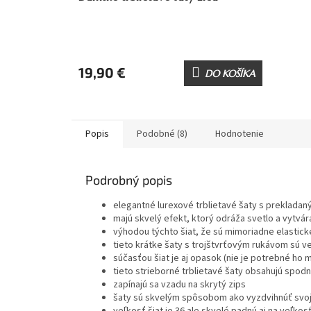
19,90 €
DO KOŠÍKA
Popis
Podobné (8)
Hodnotenie
Podrobný popis
elegantné lurexové trblietavé šaty s preklada
majú skvelý efekt, ktorý odráža svetlo a vytvára
výhodou týchto šiat, že sú mimoriadne elastic
tieto krátke šaty s trojštvrťovým rukávom sú v
súčasťou šiat je aj opasok (nie je potrebné ho
tieto strieborné trblietavé šaty obsahujú spodn
zapínajú sa vzadu na skrytý zips
šaty sú skvelým spôsobom ako vyzdvihnúť svoj 