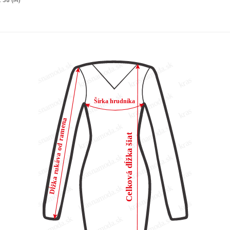
 38 (M)