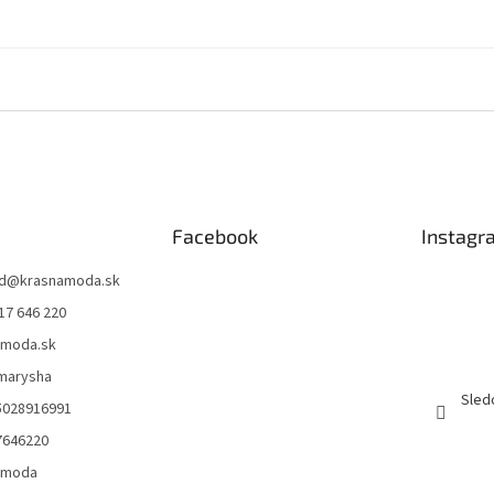
Facebook
Instagr
d
@
krasnamoda.sk
17 646 220
amoda.sk
emarysha
Sled
5028916991
7646220
amoda