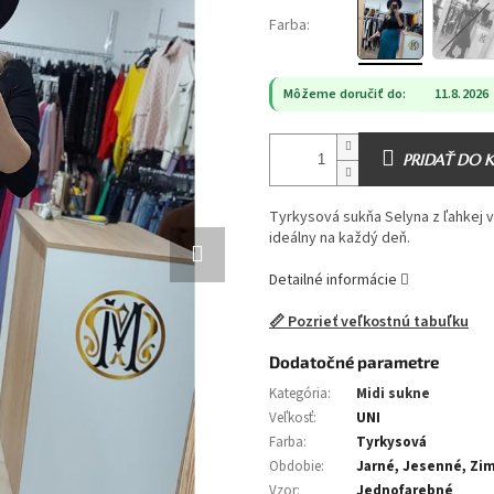
Farba:
Môžeme doručiť do:
11.8.2026
PRIDAŤ DO 
Tyrkysová sukňa Selyna z ľahkej v
ideálny na každý deň.
Detailné informácie
📏 Pozrieť veľkostnú tabuľku
Dodatočné parametre
Kategória
:
Midi sukne
Veľkosť
:
UNI
Farba
:
Tyrkysová
Obdobie
:
Jarné, Jesenné, Zi
Vzor
:
Jednofarebné