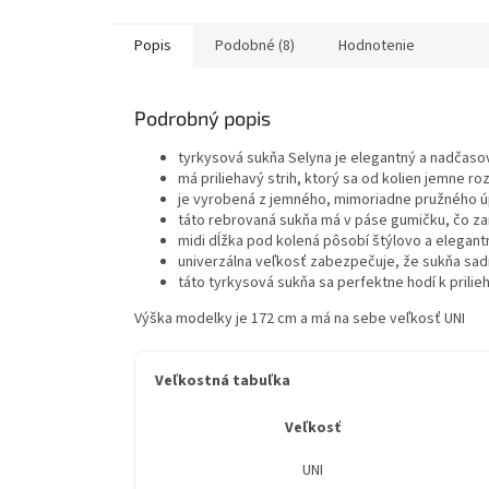
Popis
Podobné (8)
Hodnotenie
Podrobný popis
tyrkysová sukňa Selyna je elegantný a nadčasov
má priliehavý strih, ktorý sa od kolien jemne r
je vyrobená z jemného, mimoriadne pružného ú
táto rebrovaná sukňa má v páse gumičku, čo za
midi dĺžka pod kolená pôsobí štýlovo a elegant
univerzálna veľkosť zabezpečuje, že sukňa s
táto tyrkysová sukňa sa perfektne hodí k prili
Výška modelky je 172 cm a má na sebe veľkosť UNI
Veľkostná tabuľka
Veľkosť
UNI