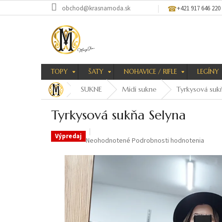
Prejsť
obchod@krasnamoda.sk
+421 917 646 220
na
obsah
TOPY
ŠATY
NOHAVICE / RIFLE
LEGÍNY
SUKNE
Midi sukne
Tyrkysová suk
Tyrkysová sukňa Selyna
Výpredaj
Priemerné
Neohodnotené
Podrobnosti hodnotenia
hodnotenie
produktu
je
0,0
z
5
hviezdičiek.