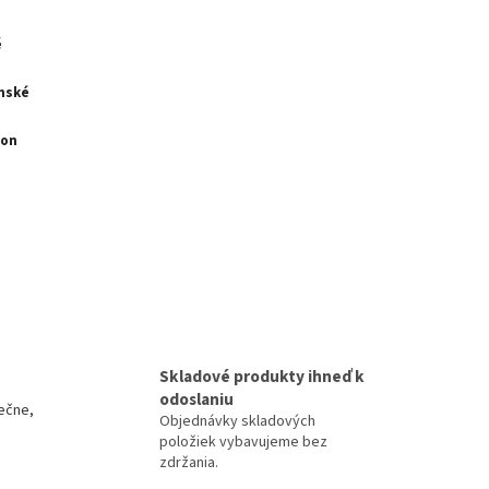
é
nské
lon
Skladové produkty ihneď k
odoslaniu
ečne,
Objednávky skladových
položiek vybavujeme bez
zdržania.