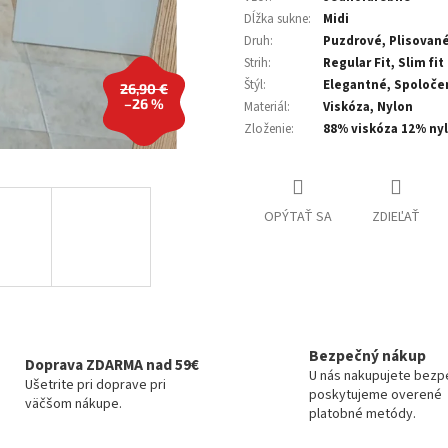
Dĺžka sukne
:
Midi
Druh
:
Puzdrové, Plisovan
Strih
:
Regular Fit, Slim fit
Štýl
:
Elegantné, Spoloče
26,90 €
–26 %
Materiál
:
Viskóza, Nylon
Zloženie
:
88% viskóza 12% ny
OPÝTAŤ SA
ZDIEĽAŤ
Bezpečný nákup
Doprava ZDARMA nad 59€
U nás nakupujete bezp
Ušetrite pri doprave pri
poskytujeme overené
väčšom nákupe.
platobné metódy.