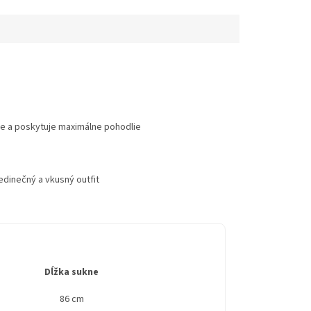
e a poskytuje maximálne pohodlie
edinečný a vkusný outfit
Dĺžka sukne
86 cm