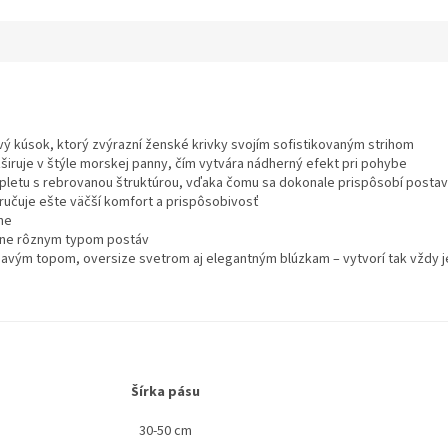
ý kúsok, ktorý zvýrazní ženské krivky svojím sofistikovaným strihom
ozširuje v štýle morskej panny, čím vytvára nádherný efekt pri pohybe
pletu s rebrovanou štruktúrou, vďaka čomu sa dokonale prispôsobí postav
ručuje ešte väčší komfort a prispôsobivosť
ne
adne rôznym typom postáv
ehavým topom, oversize svetrom aj elegantným blúzkam – vytvorí tak vždy j
Šírka pásu
30-50 cm