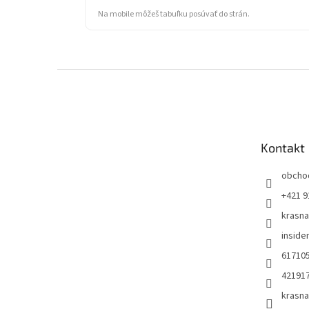
Na mobile môžeš tabuľku posúvať do strán.
Z
á
p
ä
t
Kontakt
i
e
obcho
+421 9
krasn
insid
61710
42191
krasn