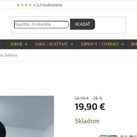
★★★★★
5,0 Hodnotenia
HĽADAŤ
SUKNE
SAKÁ / KOSTÝMY
SÚPRAVY / OVERALY
BU
ňa Selyna
26,90 €
–26 %
19,90 €
Jednotková
Skladom
cena: