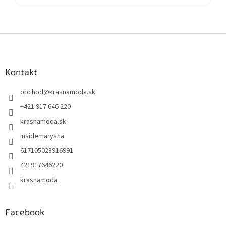
Z
á
p
ä
Kontakt
t
obchod
@
krasnamoda.sk
i
e
+421 917 646 220
krasnamoda.sk
insidemarysha
617105028916991
421917646220
krasnamoda
Facebook