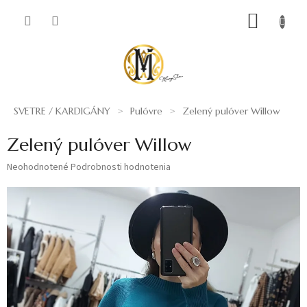
Prejsť
NÁKUP
na
obsah
KOŠÍK
SVETRE / KARDIGÁNY
Pulóvre
Zelený pulóver Willow
Zelený pulóver Willow
Priemerné
Neohodnotené
Podrobnosti hodnotenia
hodnotenie
produktu
je
0,0
z
5
hviezdičiek.