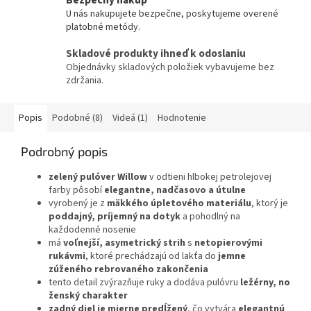
Bezpečný nákup
U nás nakupujete bezpečne, poskytujeme overené
platobné metódy.
Skladové produkty ihneď k odoslaniu
Objednávky skladových položiek vybavujeme bez
zdržania.
Popis
Podobné (8)
Videá (1)
Hodnotenie
Podrobný popis
zelený pulóver Willow
v odtieni hlbokej petrolejovej
farby pôsobí
elegantne, nadčasovo a útulne
vyrobený je z
mäkkého úpletového materiálu
, ktorý je
poddajný, príjemný na dotyk
a pohodlný na
každodenné nosenie
má
voľnejší, asymetrický strih
s
netopierovými
rukávmi
, ktoré prechádzajú od lakťa do
jemne
zúženého rebrovaného zakončenia
tento detail zvýrazňuje ruky a dodáva pulóvru
ležérny, no
ženský charakter
zadný diel je mierne predĺžený
, čo vytvára
elegantnú