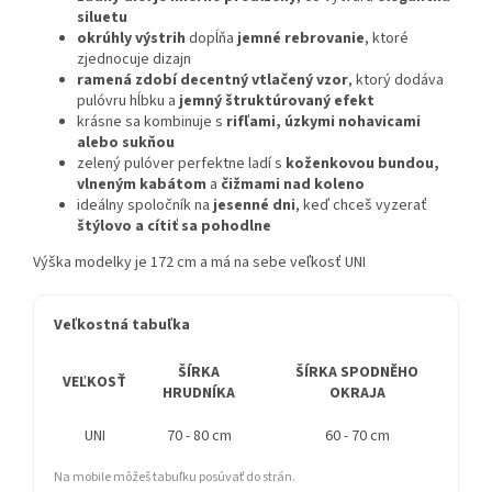
siluetu
okrúhly výstrih
dopĺňa
jemné rebrovanie
, ktoré
zjednocuje dizajn
ramená zdobí decentný vtlačený vzor
, ktorý dodáva
pulóvru hĺbku a
jemný štruktúrovaný efekt
krásne sa kombinuje s
rifľami, úzkymi nohavicami
alebo sukňou
zelený pulóver perfektne ladí s
koženkovou bundou,
vlneným kabátom
a
čižmami nad koleno
ideálny spoločník na
jesenné dni
, keď chceš vyzerať
štýlovo a cítiť sa pohodlne
Výška modelky je 172 cm a má na sebe veľkosť UNI
Veľkostná tabuľka
ŠÍRKA
ŠÍRKA SPODNĚHO
VEĽKOSŤ
HRUDNÍKA
OKRAJA
R
UNI
70 - 80 cm
60 - 70 cm
cc
Na mobile môžeš tabuľku posúvať do strán.