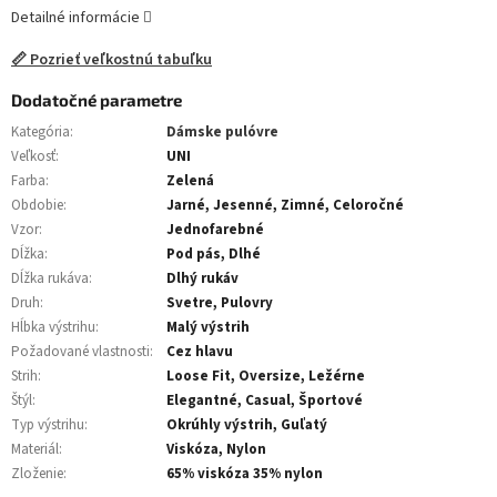
Detailné informácie
📏 Pozrieť veľkostnú tabuľku
Dodatočné parametre
Kategória
:
Dámske pulóvre
Veľkosť
:
UNI
Farba
:
Zelená
Obdobie
:
Jarné, Jesenné, Zimné, Celoročné
Vzor
:
Jednofarebné
Dĺžka
:
Pod pás, Dlhé
Dĺžka rukáva
:
Dlhý rukáv
Druh
:
Svetre, Pulovry
Hĺbka výstrihu
:
Malý výstrih
Požadované vlastnosti
:
Cez hlavu
Strih
:
Loose Fit, Oversize, Ležérne
Štýl
:
Elegantné, Casual, Športové
Typ výstrihu
:
Okrúhly výstrih, Guľatý
Materiál
:
Viskóza, Nylon
Zloženie
:
65% viskóza 35% nylon