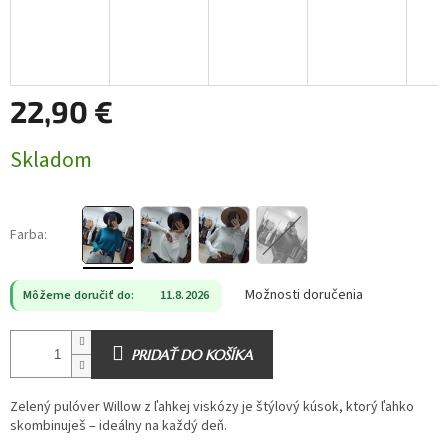
22,90 €
Jednotková
Skladom
cena:
Farba:
Možnosti doručenia
Môžeme doručiť do:
11.8.2026
PRIDAŤ DO KOŠÍKA
Zelený pulóver Willow z ľahkej viskózy je štýlový kúsok, ktorý ľahko
skombinuješ – ideálny na každý deň.