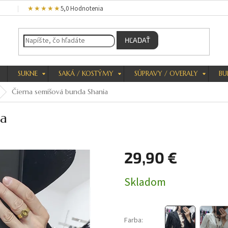
★★★★★
5,0 Hodnotenia
HĽADAŤ
SUKNE
SAKÁ / KOSTÝMY
SÚPRAVY / OVERALY
BU
Čierna semišová bunda Shania
ia
29,90 €
Jednotková
Skladom
cena:
Farba: