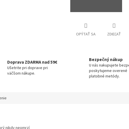
OPÝTAŤ SA
ZDIEĽAŤ
Bezpečný nákup
Doprava ZDARMA nad 59€
U nás nakupujete bezp
Ušetrite pri doprave pri
poskytujeme overené
väčšom nákupe.
platobné metódy.
enie
orý nikdy neomrzí