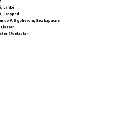
é
, Ľahké
t, Cropped
om do V, S golierom, Bez kapucne
 Elastan
ster 2% elastan