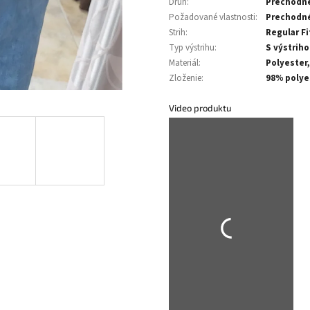
Druh
:
Prechodn
Požadované vlastnosti
:
Prechodné
Strih
:
Regular Fi
Typ výstrihu
:
S výstrih
Materiál
:
Polyester,
Zloženie
:
98% polye
Video produktu