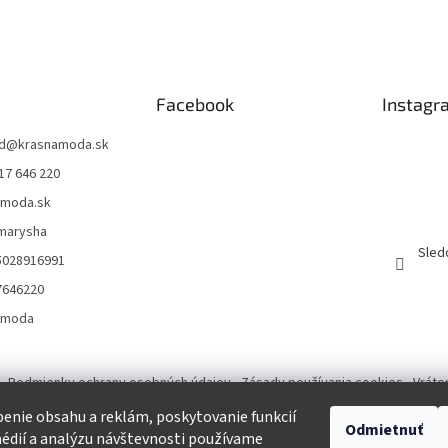
Facebook
Instagr
d
@
krasnamoda.sk
17 646 220
amoda.sk
emarysha
Sled
5028916991
7646220
amoda
Podmienky ochrany osobných údajov
Zásady používania cookies
Vráte
enie obsahu a reklám, poskytovanie funkcií
Odmietnuť
Tvorba eshopu a SEO optimalizácia
édií a analýzu návštevnosti používame