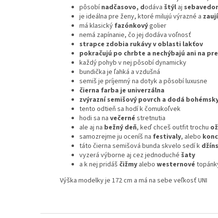
pôsobí
nadčasovo, d
odáva
štýl
aj
sebavedo
je ideálna pre ženy, ktoré milujú výrazné a
zauj
má klasický
fazónkový
golier
nemá zapínanie, čo jej dodáva voľnosť
strapce zdobia rukávy v oblasti lakťov
pokračujú po chrbte a nechýbajú ani na pre
každý pohyb v nej pôsobí dynamicky
bundička je ľahká a vzdušná
semiš je príjemný na dotyk a pôsobí luxusne
čierna farba je univerzálna
zvýrazní semišový povrch a dodá bohémsk
tento odtieň sa hodí k čomukoľvek
hodi sa na
večerné
stretnutia
ale aj na
bežný
deň
, keď chceš outfit trochu
ož
samozrejme ju oceníš na
festivaly
, alebo
konc
táto čierna semišová bunda skvelo sedí k
džín
vyzerá výborne aj cez jednoduché
šaty
a k nej pridáš
čižmy
alebo
westernové
topánk
Výška modelky je 172 cm a má na sebe veľkosť UNI