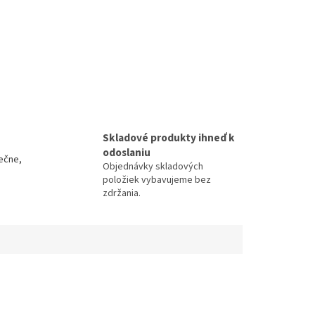
Skladové produkty ihneď k
odoslaniu
ečne,
Objednávky skladových
položiek vybavujeme bez
zdržania.