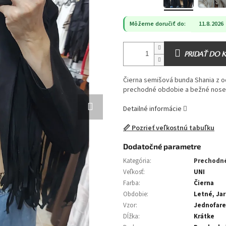
Môžeme doručiť do:
11.8.2026
PRIDAŤ DO 
Čierna semišová bunda Shania z od
prechodné obdobie a bežné nose
Detailné informácie
📏 Pozrieť veľkostnú tabuľku
Dodatočné parametre
Kategória
:
Prechodn
Veľkosť
:
UNI
Farba
:
Čierna
Obdobie
:
Letné, Ja
Vzor
:
Jednofar
Dĺžka
:
Krátke