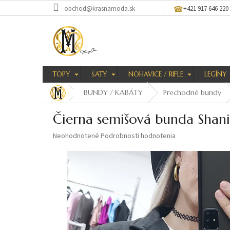
Prejsť
obchod@krasnamoda.sk
+421 917 646 220
na
obsah
TOPY
ŠATY
NOHAVICE / RIFLE
LEGÍNY
BUNDY / KABÁTY
Prechodné bundy
Čierna semišová bunda Shan
Priemerné
Neohodnotené
Podrobnosti hodnotenia
hodnotenie
produktu
je
0,0
z
5
hviezdičiek.