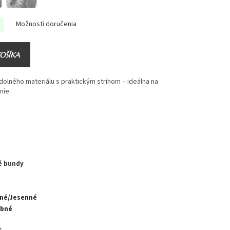
Možnosti doručenia
KOŠÍKA
olného materiálu s praktickým strihom – ideálna na
nie.
é bundy
rné/Jesenné
ebné