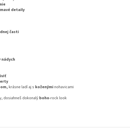
mie
ímavé detaily
dnej časti
y nádych
iviť
erty
som,
krásne ladí aj s
koženými
nohavicami
y, dosiahneš dokonalý
boho
-rock look