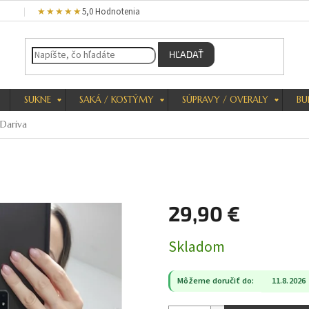
★★★★★
5,0 Hodnotenia
HĽADAŤ
SUKNE
SAKÁ / KOSTÝMY
SÚPRAVY / OVERALY
BU
Dariva
29,90 €
Jednotková
Skladom
cena:
Môžeme doručiť do:
11.8.2026