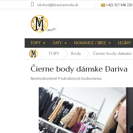
Prejsť
obchod@krasnamoda.sk
+421 917 646 220
na
obsah
TOPY
ŠATY
NOHAVICE / RIFLE
LEGÍNY
TOPY
Body
Čierne body dámske 
Čierne body dámske Dariva
Priemerné
Neohodnotené
Podrobnosti hodnotenia
hodnotenie
produktu
je
0,0
z
5
hviezdičiek.