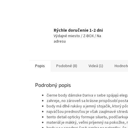
Rýchle doručenie 1-2 dni
Výdajné miesto / Z-BOX / Na
adresu
Popis
Podobné (8)
Videá (1)
Hodnot
Podrobný popis
čierne body dámske Dariva v sebe spájajú elega
zahreje, no zároveň sa krásne prispôsobí post
body má dlhé rukávy a jemný stojačik, ktorý pô
najväčšou prednosťou je však zaujímavé stried
tento detail opticky formuje siluetu, podčiark
materiál je mäkký, veľmi príjemný na pokožke, n