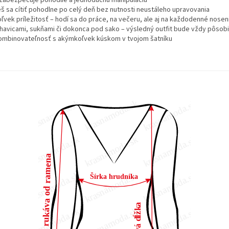
o zabezpečuje pohodlie a jednoduchú manipuláciu
eš sa cítiť pohodlne po celý deň bez nutnosti neustáleho upravovania
vek príležitosť – hodí sa do práce, na večeru, ale aj na každodenné nosen
havicami, sukňami či dokonca pod sako – výsledný outfit bude vždy pôsobiť
 kombinovateľnosť s akýmkoľvek kúskom v tvojom šatníku