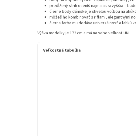
body sa v spodnej časti zapína na patentky, č
predĺžený strih oceníš najmä ak si vyššia – bud
čierne body dámske je skvelou voľbou na akúkoľ
môžeš ho kombinovať s rifľami, elegantnými no
čierna farba mu dodáva univerzálnosť a ľahkú
Výška modelky je 172 cm a má na sebe veľkosť UNI
Veľkostná tabuľka