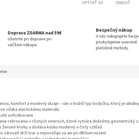
OPÝTAŤ SA
ZDIEĽAŤ
Bezpečný nákup
Doprava ZDARMA nad 59€
U nás nakupujete bezp
Ušetrite pri doprave pri
poskytujeme overené
väčšom nákupe.
platobné metódy.
enie
nciu, komfort a moderný dizajn – ide o hrubší typ bodyčka, ktorý je ideál
ave vďaka elastickému materiálu
sobí sofistikovane
anie rebrovania v rôznych smeroch, ktoré vytvára diskrétny geometrický v
uje ženské krivky a dodáva kúsku moderný a čistý vzhľad
o zároveň drží tvar a nepovoľuje sa ani pri dlhšom nosení