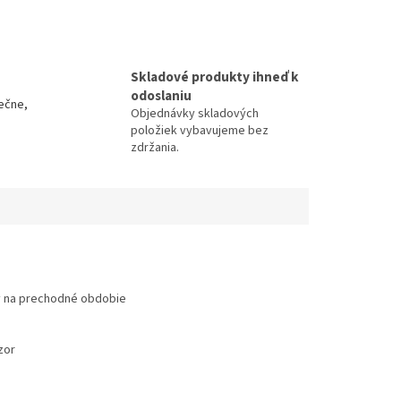
Skladové produkty ihneď k
odoslaniu
ečne,
Objednávky skladových
položiek vybavujeme bez
zdržania.
ny na prechodné obdobie
zor