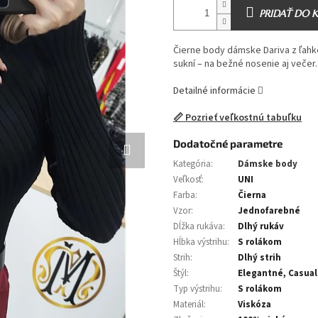
PRIDAŤ DO 
Čierne body dámske Dariva z ľahkej
sukní – na bežné nosenie aj večer.
Detailné informácie
📏 Pozrieť veľkostnú tabuľku
Dodatočné parametre
Kategória
:
Dámske body
Veľkosť
:
UNI
Farba
:
Čierna
Vzor
:
Jednofarebné
Dĺžka rukáva
:
Dlhý rukáv
Hĺbka výstrihu
:
S rolákom
Strih
:
Dlhý strih
Štýl
:
Elegantné, Casual
Typ výstrihu
:
S rolákom
Materiál
:
Viskóza