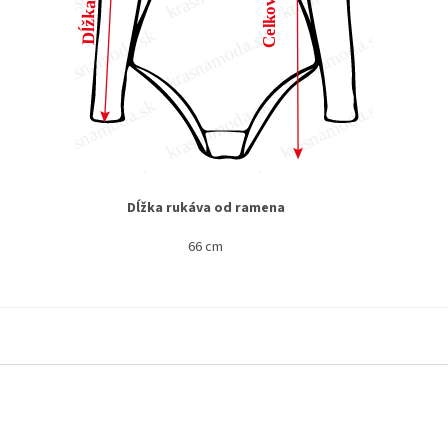
Dĺžka rukáva od ramena
66 cm