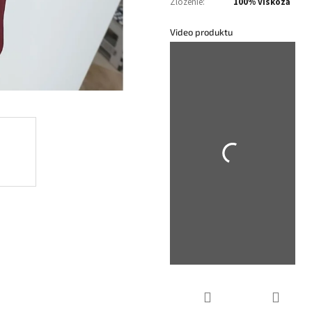
Zloženie
:
100% viskóza
Video produktu