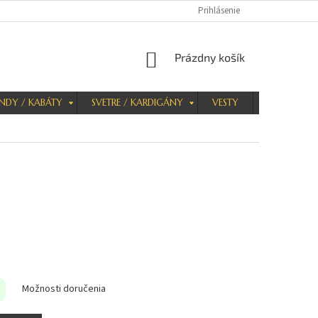
Prihlásenie
NÁKUPNÝ
Prázdny košík
KOŠÍK
NDY / KABÁTY
SVETRE / KARDIGÁNY
VESTY
KRAŤASY
Možnosti doručenia