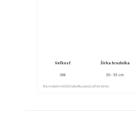
Veľkosť
Šírka hrudníka
UNI
30 - 55 cm
Na mobile môžeš tabuľku posúvať do strán.
Z
á
p
ä