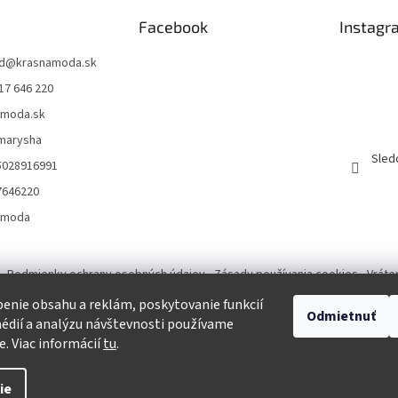
Facebook
Instagr
d
@
krasnamoda.sk
17 646 220
amoda.sk
emarysha
Sled
5028916991
7646220
amoda
Podmienky ochrany osobných údajov
Zásady používania cookies
Vráte
enie obsahu a reklám, poskytovanie funkcií
Odmietnuť
Tvorba eshopu a SEO optimalizácia
édií a analýzu návštevnosti používame
e. Viac informácií
tu
.
ie
praviť nastavenie cookies