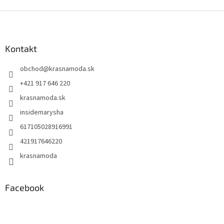
Z
á
p
ä
Kontakt
t
obchod
@
krasnamoda.sk
i
e
+421 917 646 220
krasnamoda.sk
insidemarysha
617105028916991
421917646220
krasnamoda
Facebook