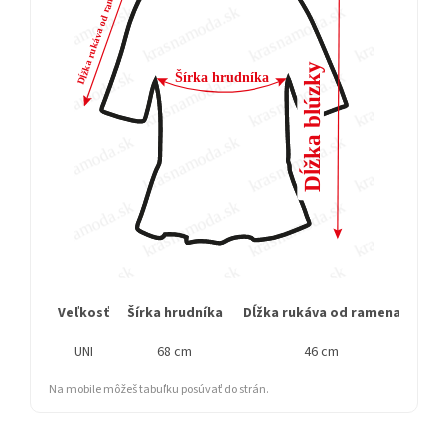
Veľkosť
Šírka hrudníka
Dĺžka rukáva od ramena
Cel
UNI
68 cm
46 cm
Na mobile môžeš tabuľku posúvať do strán.