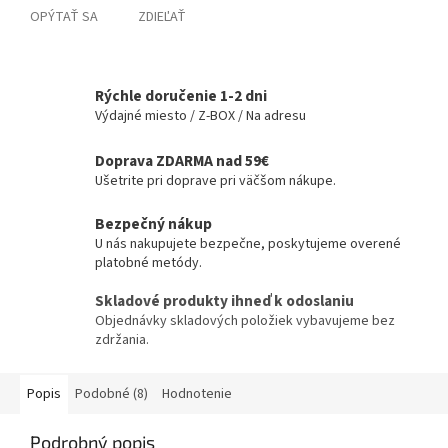
OPÝTAŤ SA
ZDIEĽAŤ
Rýchle doručenie 1-2 dni
Výdajné miesto / Z-BOX / Na adresu
Doprava ZDARMA nad 59€
Ušetrite pri doprave pri väčšom nákupe.
Bezpečný nákup
U nás nakupujete bezpečne, poskytujeme overené
platobné metódy.
Skladové produkty ihneď k odoslaniu
Objednávky skladových položiek vybavujeme bez
zdržania.
Popis
Podobné (8)
Hodnotenie
Podrobný popis