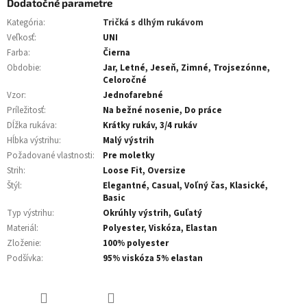
Dodatočné parametre
Kategória
:
Tričká s dlhým rukávom
Veľkosť
:
UNI
Farba
:
Čierna
Obdobie
:
Jar, Letné, Jeseň, Zimné, Trojsezónne,
Celoročné
Vzor
:
Jednofarebné
Príležitosť
:
Na bežné nosenie, Do práce
Dĺžka rukáva
:
Krátky rukáv, 3/4 rukáv
Hĺbka výstrihu
:
Malý výstrih
Požadované vlastnosti
:
Pre moletky
Strih
:
Loose Fit, Oversize
Štýl
:
Elegantné, Casual, Voľný čas, Klasické,
Basic
Typ výstrihu
:
Okrúhly výstrih, Guľatý
Materiál
:
Polyester, Viskóza, Elastan
Zloženie
:
100% polyester
Podšívka
:
95% viskóza 5% elastan