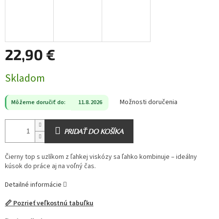
22,90 €
Jednotková
Skladom
cena:
Možnosti doručenia
Môžeme doručiť do:
11.8.2026
PRIDAŤ DO KOŠÍKA
Čierny top s uzlíkom z ľahkej viskózy sa ľahko kombinuje – ideálny
kúsok do práce aj na voľný čas.
Detailné informácie
📏 Pozrieť veľkostnú tabuľku