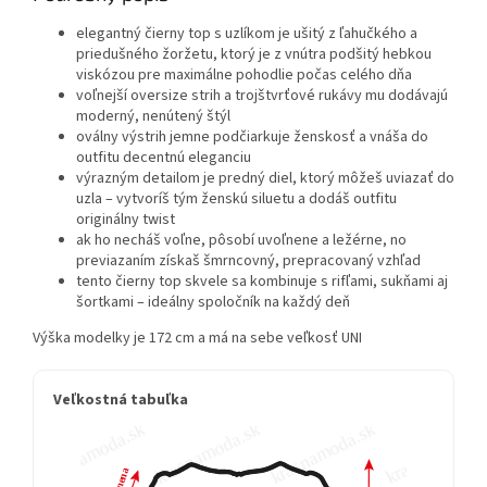
elegantný čierny top s uzlíkom je ušitý z ľahučkého a
priedušného žoržetu, ktorý je z vnútra podšitý hebkou
viskózou pre maximálne pohodlie počas celého dňa
voľnejší oversize strih a trojštvrťové rukávy mu dodávajú
moderný, nenútený štýl
oválny výstrih jemne podčiarkuje ženskosť a vnáša do
outfitu decentnú eleganciu
výrazným detailom je predný diel, ktorý môžeš uviazať do
uzla – vytvoríš tým ženskú siluetu a dodáš outfitu
originálny twist
ak ho necháš voľne, pôsobí uvoľnene a ležérne, no
previazaním získaš šmrncovný, prepracovaný vzhľad
tento čierny top skvele sa kombinuje s rifľami, sukňami aj
šortkami – ideálny spoločník na každý deň
Výška modelky je 172 cm a má na sebe veľkosť UNI
Veľkostná tabuľka