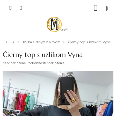
Prejsť
NÁKUP
na
obsah
KOŠÍK
TOPY
Tričká s dlhým rukávom
Čierny top s uzlíkom Vyna
Čierny top s uzlíkom Vyna
Priemerné
Neohodnotené
Podrobnosti hodnotenia
hodnotenie
produktu
je
0,0
z
5
hviezdičiek.