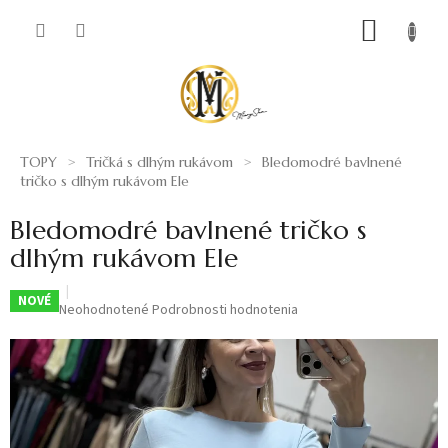
Prejsť
NÁKUP
na
obsah
KOŠÍK
TOPY
Tričká s dlhým rukávom
Bledomodré bavlnené
tričko s dlhým rukávom Ele
Bledomodré bavlnené tričko s
dlhým rukávom Ele
NOVÉ
Priemerné
Neohodnotené
Podrobnosti hodnotenia
hodnotenie
produktu
je
0,0
z
5
hviezdičiek.