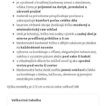
je vyrobené z kvalitnej bavlnenej zmesi s elastanom,
vďaka čomu je
príjemné na dotyk, priedušné a
zároveň pružné
materiál sa prirodzene prispôsobuje postave a
zabezpečuje
komfort počas celého dňa
laserom strihané okraje dodávajú tričku
moderný a
minimalistický raw vzhľad
strih je lichotivý, tričko má oválny výstrih a
zadný diel je
mierne predĺžený približne o 5 cm
bledomodré bavlnené tričko s dlhým rukávom je ideálne
na
každodenné nosenie
výborne sa kombinuje s rifľami, elegantnými nohavicami,
sukňou s vysokým pásom alebo
pod sako či kabát
v chladnejších dňoch ho môžeš nosiť aj ako
spodnú
vrstvu pod vestu či sveter
bledomodrá farba dodá outfitu
jemnú sviežosť
a ľahko
sa kombinuje s bielou, béžovou, denimom aj jemnými
neutrálnymi odtieňmi
Výška modelky je 172 cm a má na sebe veľkosť UNI
Veľkostná tabuľka