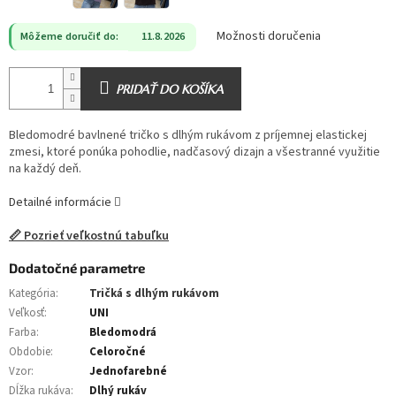
Možnosti doručenia
Môžeme doručiť do:
11.8.2026
PRIDAŤ DO KOŠÍKA
Bledomodré bavlnené tričko s dlhým rukávom z príjemnej elastickej
zmesi, ktoré ponúka pohodlie, nadčasový dizajn a všestranné využitie
na každý deň.
Detailné informácie
📏 Pozrieť veľkostnú tabuľku
Dodatočné parametre
Kategória
:
Tričká s dlhým rukávom
Veľkosť
:
UNI
Farba
:
Bledomodrá
Obdobie
:
Celoročné
Vzor
:
Jednofarebné
Dĺžka rukáva
:
Dlhý rukáv