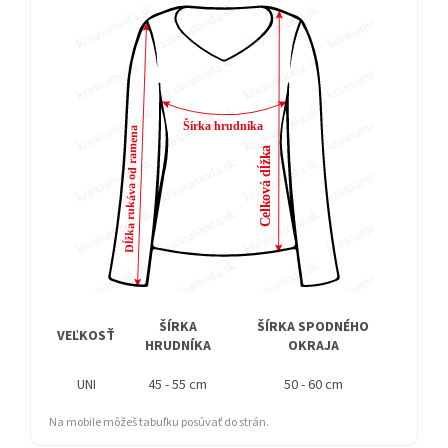
ŠÍRKA
ŠÍRKA SPODNÉHO
DĹŽ
VEĽKOSŤ
HRUDNÍKA
OKRAJA
RUK
UNI
45 - 55 cm
50 - 60 cm
60 
Na mobile môžeš tabuľku posúvať do strán.