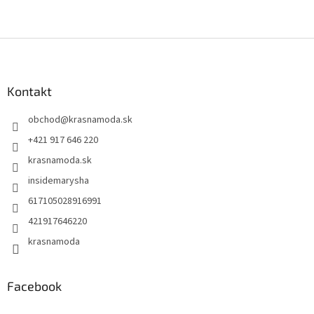
Z
á
p
ä
Kontakt
t
obchod
@
krasnamoda.sk
i
e
+421 917 646 220
krasnamoda.sk
insidemarysha
617105028916991
421917646220
krasnamoda
Facebook