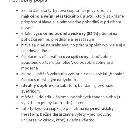
zimná dámska tyrkysová čiapka Tali je vyrobená z
mäkkého a veľmi elastického úpletu
, ktorý sa krásne
prispôsobí hlave a je mimoriadne pohodlný aj pri dlhom
nosení
vďaka
vysokému podielu viskózy (52 %)
pôsobí na
pokožku jemne, priedušne a nezaťažuje
hlava sa v nej neprehrieva, no pritom spoľahlivo hreje aj v
chladných dňoch
čiapku môžeš nosiť na
dva spôsoby
– buď voľne
spustenú do tvaru „šmolko“, čo pôsobí uvoľnene a
moderne
alebo ju môžeš vyhrnúť a vytvoriť z nej klasickú „beanie“
čiapku s mestským nádychom
ideálny doplnok
ku kabátom, bundám aj oversize
svetríkom
môžeš ju doladiť k šálom v podobných tónoch alebo ju
využiť ako jemný kontrastný akcent
táto tyrkysová čiapka je perfektná na
prechádzky
mestom
, bežné dni aj zimné výlety – jednoducho
univerzálny kúsok, ktorý zvládne všetko