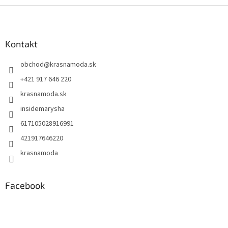
Z
á
p
ä
Kontakt
t
obchod
@
krasnamoda.sk
i
e
+421 917 646 220
krasnamoda.sk
insidemarysha
617105028916991
421917646220
krasnamoda
Facebook