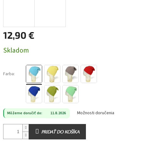
12,90 €
Jednotková
Skladom
cena:
Farba:
Možnosti doručenia
Môžeme doručiť do:
11.8.2026
PRIDAŤ DO KOŠÍKA