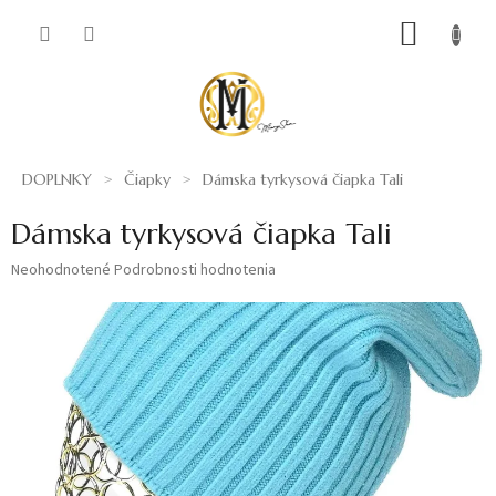
Prejsť
NÁKUP
na
obsah
KOŠÍK
DOPLNKY
Čiapky
Dámska tyrkysová čiapka Tali
Dámska tyrkysová čiapka Tali
Priemerné
Neohodnotené
Podrobnosti hodnotenia
hodnotenie
produktu
je
0,0
z
5
hviezdičiek.