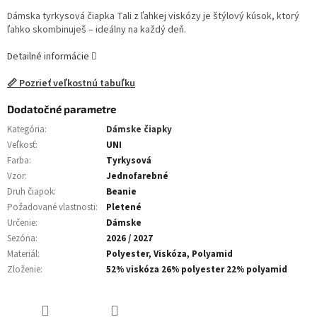
Dámska tyrkysová čiapka Tali z ľahkej viskózy je štýlový kúsok, ktorý
ľahko skombinuješ – ideálny na každý deň.
Detailné informácie
📏 Pozrieť veľkostnú tabuľku
Dodatočné parametre
Kategória
:
Dámske čiapky
Veľkosť
:
UNI
Farba
:
Tyrkysová
Vzor
:
Jednofarebné
Druh čiapok
:
Beanie
Požadované vlastnosti
:
Pletené
Určenie
:
Dámske
Sezóna
:
2026 / 2027
Materiál
:
Polyester, Viskóza, Polyamid
Zloženie
:
52% viskóza 26% polyester 22% polyamid