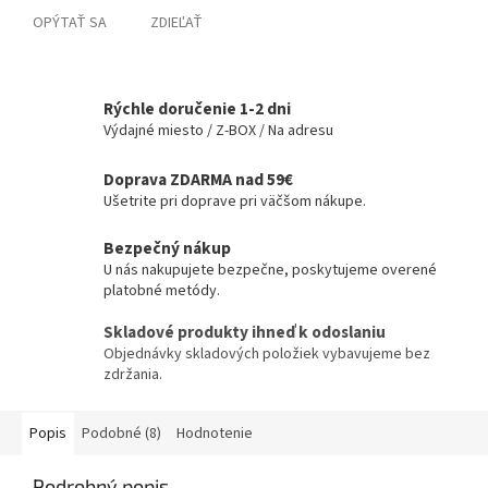
OPÝTAŤ SA
ZDIEĽAŤ
Rýchle doručenie 1-2 dni
Výdajné miesto / Z-BOX / Na adresu
Doprava ZDARMA nad 59€
Ušetrite pri doprave pri väčšom nákupe.
Bezpečný nákup
U nás nakupujete bezpečne, poskytujeme overené
platobné metódy.
Skladové produkty ihneď k odoslaniu
Objednávky skladových položiek vybavujeme bez
zdržania.
Popis
Podobné (8)
Hodnotenie
Podrobný popis