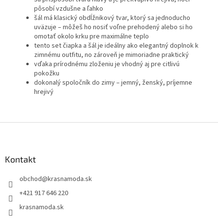
pôsobí vzdušne a ľahko
šál má klasický obdĺžnikový tvar, ktorý sa jednoducho
uväzuje – môžeš ho nosiť voľne prehodený alebo si ho
omotať okolo krku pre maximálne teplo
tento set čiapka a šál je ideálny ako elegantný doplnok k
zimnému outfitu, no zároveň je mimoriadne praktický
vďaka prírodnému zloženiu je vhodný aj pre citlivú
pokožku
dokonalý spoločník do zimy – jemný, ženský, príjemne
hrejivý
Z
á
p
ä
Kontakt
t
obchod
@
krasnamoda.sk
i
e
+421 917 646 220
krasnamoda.sk