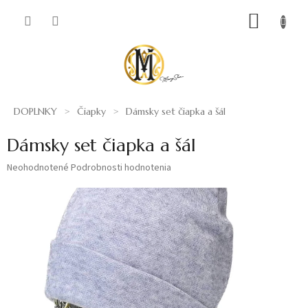
Prejsť
NÁKUP
na
obsah
KOŠÍK
DOPLNKY
Čiapky
Dámsky set čiapka a šál
Dámsky set čiapka a šál
Priemerné
Neohodnotené
Podrobnosti hodnotenia
hodnotenie
produktu
je
0,0
z
5
hviezdičiek.