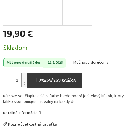
19,90 €
Jednotková
Skladom
cena:
Možnosti doručenia
Môžeme doručiť do:
11.8.2026
PRIDAŤ DO KOŠÍKA
Dámsky set čiapka a šál v farbe bledomodrá je štýlový kúsok, ktorý
ľahko skombinuješ – ideálny na každý deň.
Detailné informácie
📏 Pozrieť veľkostnú tabuľku