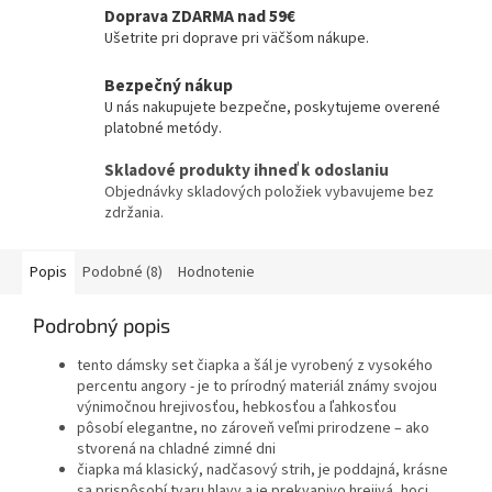
Doprava ZDARMA nad 59€
Ušetrite pri doprave pri väčšom nákupe.
Bezpečný nákup
U nás nakupujete bezpečne, poskytujeme overené
platobné metódy.
Skladové produkty ihneď k odoslaniu
Objednávky skladových položiek vybavujeme bez
zdržania.
Popis
Podobné (8)
Hodnotenie
Podrobný popis
tento dámsky set čiapka a šál je vyrobený z vysokého
percentu angory - je to prírodný materiál známy svojou
výnimočnou hrejivosťou, hebkosťou a ľahkosťou
pôsobí elegantne, no zároveň veľmi prirodzene – ako
stvorená na chladné zimné dni
čiapka má klasický, nadčasový strih, je poddajná, krásne
sa prispôsobí tvaru hlavy a je prekvapivo hrejivá, hoci