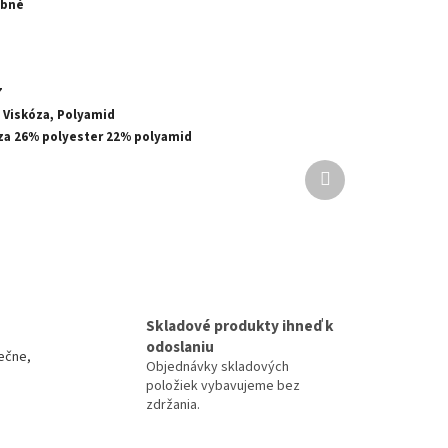
ebné
7
 Viskóza, Polyamid
za 26% polyester 22% polyamid
Ďalší
produkt
Skladové produkty ihneď k
odoslaniu
ečne,
Objednávky skladových
položiek vybavujeme bez
zdržania.