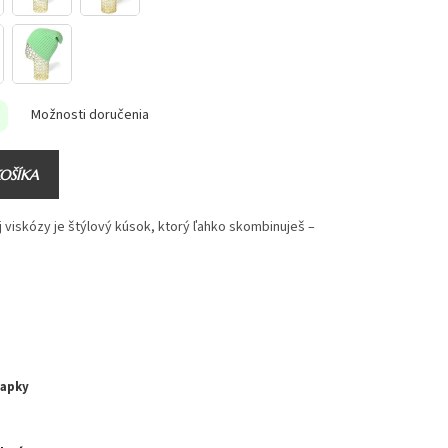
Možnosti doručenia
KOŠÍKA
j viskózy je štýlový kúsok, ktorý ľahko skombinuješ –
iapky