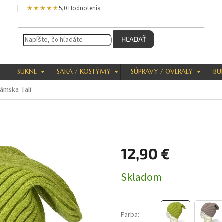
★★★★★
5,0 Hodnotenia
HĽADAŤ
SUKNE
SAKÁ / KOSTÝMY
SÚPRAVY / OVERALY
BU
ámska Tali
12,90 €
Jednotková
Skladom
cena:
Farba: