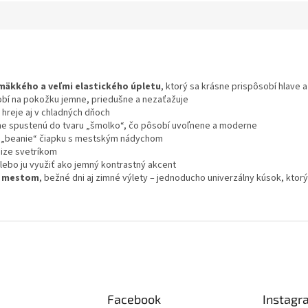
mäkkého a veľmi elastického úpletu
, ktorý sa krásne prispôsobí hlave 
bí na pokožku jemne, priedušne a nezaťažuje
 hreje aj v chladných dňoch
ne spustenú do tvaru „šmolko“, čo pôsobí uvoľnene a moderne
ckú „beanie“ čiapku s mestským nádychom
ize svetríkom
lebo ju využiť ako jemný kontrastný akcent
y mestom
, bežné dni aj zimné výlety – jednoducho univerzálny kúsok, ktor
Facebook
Instagr