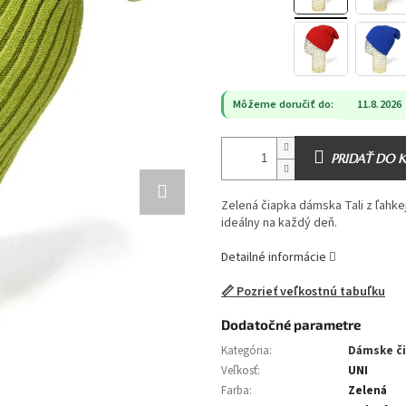
Môžeme doručiť do:
11.8.2026
PRIDAŤ DO 
Zelená čiapka dámska Tali z ľahke
ideálny na každý deň.
Detailné informácie
📏 Pozrieť veľkostnú tabuľku
Dodatočné parametre
Kategória
:
Dámske č
Veľkosť
:
UNI
Farba
:
Zelená