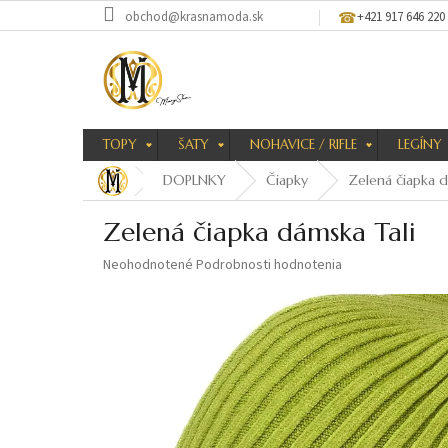
Prejsť
obchod@krasnamoda.sk
+421 917 646 220
na
obsah
TOPY
ŠATY
NOHAVICE / RIFLE
LEGÍNY
DOPLNKY
Čiapky
Zelená čiapka d
Zelená čiapka dámska Tali
Priemerné
Neohodnotené
Podrobnosti hodnotenia
hodnotenie
produktu
je
0,0
z
5
hviezdičiek.