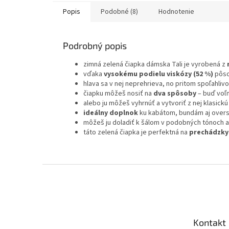
Popis
Podobné (8)
Hodnotenie
Podrobný popis
zimná zelená čiapka dámska Tali je vyrobená z
vďaka
vysokému podielu viskózy (52 %)
pôso
hlava sa v nej neprehrieva, no pritom spoľahlivo
čiapku môžeš nosiť na
dva spôsoby
– buď voľ
alebo ju môžeš vyhrnúť a vytvoriť z nej klasi
ideálny doplnok
ku kabátom, bundám aj overs
môžeš ju doladiť k šálom v podobných tónoch a
táto zelená čiapka je perfektná na
prechádzk
Z
á
p
ä
t
Kontakt
i