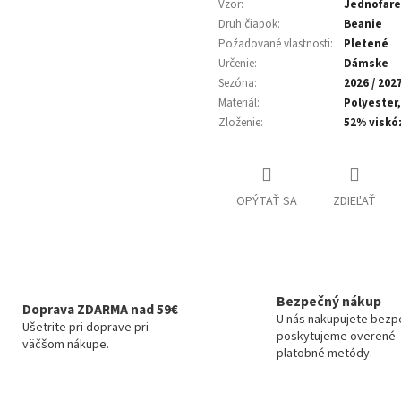
Vzor
:
Jednofar
Druh čiapok
:
Beanie
Požadované vlastnosti
:
Pletené
Určenie
:
Dámske
Sezóna
:
2026 / 202
Materiál
:
Polyester,
Zloženie
:
52% viskó
OPÝTAŤ SA
ZDIEĽAŤ
Bezpečný nákup
Doprava ZDARMA nad 59€
U nás nakupujete bezp
Ušetrite pri doprave pri
poskytujeme overené
väčšom nákupe.
platobné metódy.