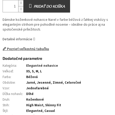
PRIDAŤ DO KOŠÍKA
Dámske koženkové nohavice Narel v farbe béžová z ľahkej viskózy s
elegantným strihom pre pohodlné nosenie – ideálne do práce aj na
spoločenské príležitosti.
Detailné informácie
📏 Pozrieť veľkostnú tabuľku
Dodatočné parametre
Kategória
:
Elegantné nohavice
Veľkosť
:
XS, S, M, L
Farba
:
Béžová
Obdobie
:
Jarné, Jesenné, Zimné, Celoročné
Vzor
:
Jednofarebné
Dĺžka nohavíc
:
Dlhé
Druh
:
Koženkové
Strih
:
High Waist, Skinny Fit
Štýl
:
Elegantné, Casual