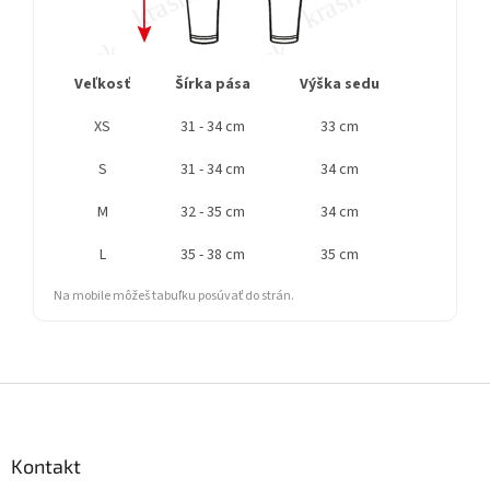
Veľkosť
Šírka pása
Výška sedu
Bočná 
XS
31 - 34 cm
33 cm
S
31 - 34 cm
34 cm
M
32 - 35 cm
34 cm
L
35 - 38 cm
35 cm
Na mobile môžeš tabuľku posúvať do strán.
Z
á
p
ä
Kontakt