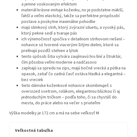
a jemne voskovaným efektom
materiál krásne imituje koženku, no je podstatne mäkší,
ľahší a veľmi elastický, takže sa perfektne prispôsobí
postave a poskytne maximálne pohodlie
majú slimkový strih, ktorý zvýrazní siluetu, a vysoký pás,
ktorý pekne sedí a tvaruje pás
ich výnimočnosť spočíva v detailnom strihovom riešení –
nohavice sú tvorené viacerými šitými dielmi, ktoré sa
prelínajú pozdĺž stehien a lýtok
tento spôsob šitia vytvára zaujímavú hru línií a štruktúr,
čím pôsobia veľmi moderne a nadčasovo
zapínajú sa spredu na zips, majú bočné vrecká a pútka na
opasok, zatiaľ čo zadná časť ostáva hladká a elegantná –
bez vreciek
tieto dámske koženkové nohavice skombinuješ s
oversized svetrom, rolákom, elegantnou blúzkou či aj
jednoduchým tričkom – podľa toho, či sa chystáš do
mesta, do práce alebo na večer s priateľmi
Výška modelky je 172 cm a má na sebe veľkosť M
Veľkostná tabuľka