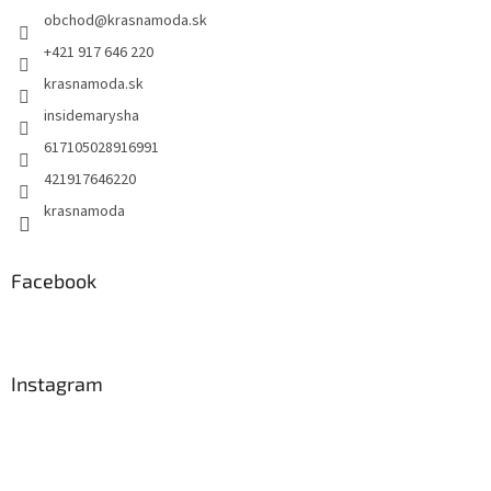
t
obchod
@
krasnamoda.sk
i
e
+421 917 646 220
krasnamoda.sk
insidemarysha
617105028916991
421917646220
krasnamoda
Facebook
Instagram