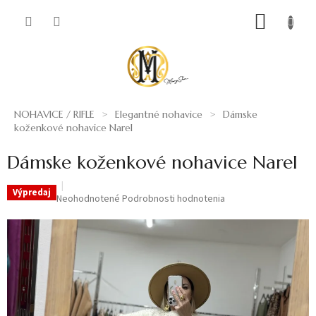
Prejsť
NÁKUP
na
obsah
KOŠÍK
NOHAVICE / RIFLE
Elegantné nohavice
Dámske
koženkové nohavice Narel
Dámske koženkové nohavice Narel
Výpredaj
Priemerné
Neohodnotené
Podrobnosti hodnotenia
hodnotenie
produktu
je
0,0
z
5
hviezdičiek.