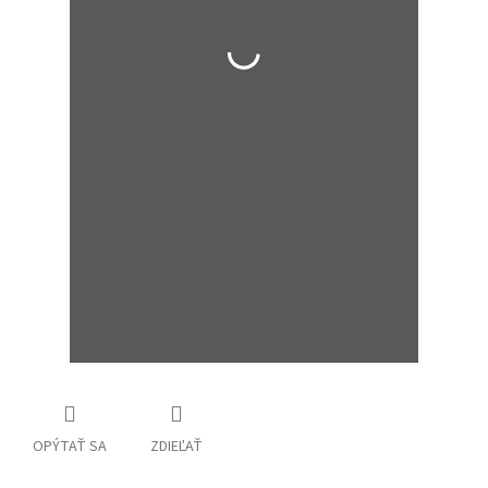
OPÝTAŤ SA
ZDIEĽAŤ