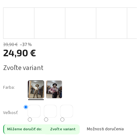
39,90 €
–37 %
24,90 €
Jednotková
Zvoľte variant
cena:
Farba:
Veľkosť
Možnosti doručenia
Môžeme doručiť do:
Zvoľte variant