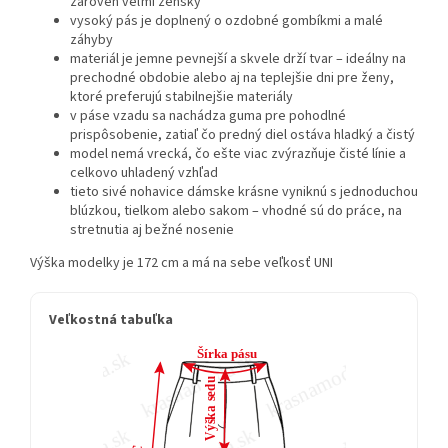
zároveň veľmi žensky
vysoký pás je doplnený o ozdobné gombíkmi a malé
záhyby
materiál je jemne pevnejší a skvele drží tvar – ideálny na
prechodné obdobie alebo aj na teplejšie dni pre ženy,
ktoré preferujú stabilnejšie materiály
v páse vzadu sa nachádza guma pre pohodlné
prispôsobenie, zatiaľ čo predný diel ostáva hladký a čistý
model nemá vrecká, čo ešte viac zvýrazňuje čisté línie a
celkovo uhladený vzhľad
tieto sivé nohavice dámske krásne vyniknú s jednoduchou
blúzkou, tielkom alebo sakom – vhodné sú do práce, na
stretnutia aj bežné nosenie
Výška modelky je 172 cm a má na sebe veľkosť UNI
Veľkostná tabuľka