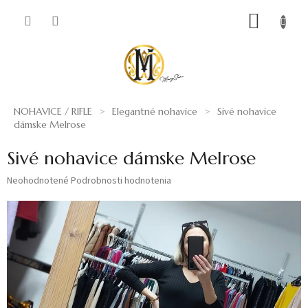
Prejsť
NÁKUP
na
obsah
KOŠÍK
NOHAVICE / RIFLE
Elegantné nohavice
Sivé nohavice
dámske Melrose
Sivé nohavice dámske Melrose
Priemerné
Neohodnotené
Podrobnosti hodnotenia
hodnotenie
produktu
je
0,0
z
5
hviezdičiek.