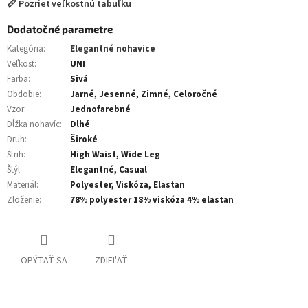
📏 Pozrieť veľkostnú tabuľku
Dodatočné parametre
Kategória
:
Elegantné nohavice
Veľkosť
:
UNI
Farba
:
Sivá
Obdobie
:
Jarné, Jesenné, Zimné, Celoročné
Vzor
:
Jednofarebné
Dĺžka nohavíc
:
Dlhé
Druh
:
Široké
Strih
:
High Waist, Wide Leg
Štýl
:
Elegantné, Casual
Materiál
:
Polyester, Viskóza, Elastan
Zloženie
:
78% polyester 18% viskóza 4% elastan
OPÝTAŤ SA
ZDIEĽAŤ