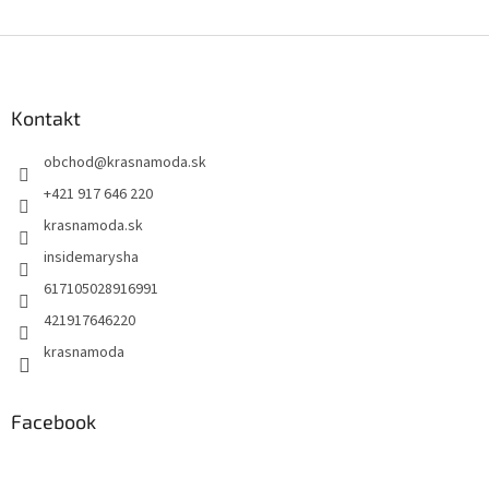
Z
á
p
ä
Kontakt
t
obchod
@
krasnamoda.sk
i
e
+421 917 646 220
krasnamoda.sk
insidemarysha
617105028916991
421917646220
krasnamoda
Facebook