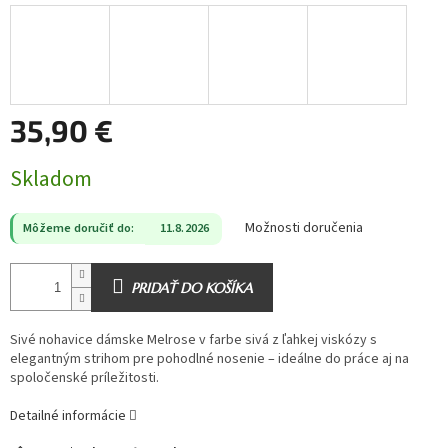
35,90 €
Jednotková
Skladom
cena:
Možnosti doručenia
Môžeme doručiť do:
11.8.2026
PRIDAŤ DO KOŠÍKA
Sivé nohavice dámske Melrose v farbe sivá z ľahkej viskózy s
elegantným strihom pre pohodlné nosenie – ideálne do práce aj na
spoločenské príležitosti.
Detailné informácie