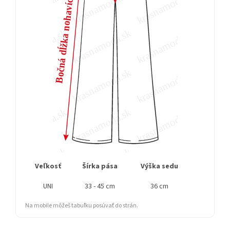
Veľkosť
Šírka pása
Výška sedu
Bočná 
UNI
33 - 45 cm
36 cm
Na mobile môžeš tabuľku posúvať do strán.