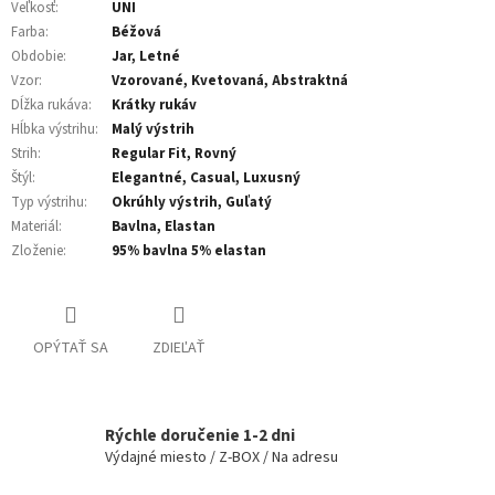
Veľkosť
:
UNI
Farba
:
Béžová
Obdobie
:
Jar, Letné
Vzor
:
Vzorované, Kvetovaná, Abstraktná
Dĺžka rukáva
:
Krátky rukáv
Hĺbka výstrihu
:
Malý výstrih
Strih
:
Regular Fit, Rovný
Štýl
:
Elegantné, Casual, Luxusný
Typ výstrihu
:
Okrúhly výstrih, Guľatý
Materiál
:
Bavlna, Elastan
Zloženie
:
95% bavlna 5% elastan
OPÝTAŤ SA
ZDIEĽAŤ
Rýchle doručenie 1-2 dni
Výdajné miesto / Z-BOX / Na adresu