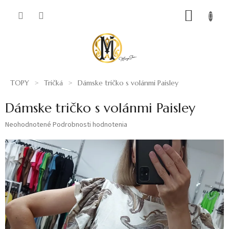
Prejsť
NÁKUP
na
obsah
KOŠÍK
TOPY
Tričká
Dámske tričko s volánmi Paisley
Dámske tričko s volánmi Paisley
Priemerné
Neohodnotené
Podrobnosti hodnotenia
hodnotenie
produktu
je
0,0
z
5
hviezdičiek.