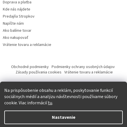
Doprava a platba
Kde nás nájdete
Predajňa Stropkov
Napíšte nám
Ako balíme tovar
Ako nakupovať
Vrátenie tovaru a reklamácie
Obchodné podmienky
Podmienky ochrany osobných údajov
Zásady používania cookies
Vrátenie tovaru a reklamácie
Tvorba eshopu a SEO optimalizácia
Na prispôsobenie obsahu a reklám, poskytovanie funkcií
sociálnych médií a analýzu návštevnosti používame súbory
cookie. Viac informácií
tu
.
Vytvoril Shoptet
Nastavenie