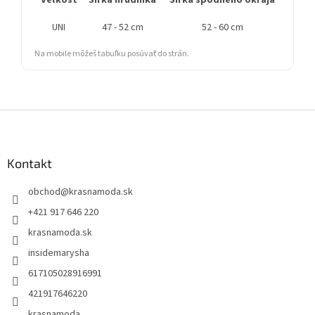
Veľkosť
Šírka hrudníka
Šírka spodného okraja
Dĺžka
UNI
47 - 52 cm
52 - 60 cm
Na mobile môžeš tabuľku posúvať do strán.
Z
á
p
ä
Kontakt
t
obchod
@
krasnamoda.sk
i
e
+421 917 646 220
krasnamoda.sk
insidemarysha
617105028916991
421917646220
krasnamoda