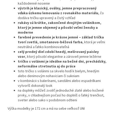
každodenné nosenie
výstrih je klasický, oválny, jemne prepracovaný
vďaka úzkemu lemovaniu z rovnakého materiálu
, čo
dodáva tričku upravený a čistý vzhľad
rukávy sú krátke, zakončené dvojitým volánikom,
ktorý je jemne objemný a pôsobí veľmi žensky a
moderne
farebné prevedenie je krásne jemné – základ trička
tvorí svetlá, smotanovo-béžová farba
, ktorá je veľmi
neutrálná a ľahko kombinovateľná
celý predný diel zdobí hnedý, melírovaný paisley
vzor
, ktorý pôsobí elegantne a zároveň jemne ležérne
tričko s volánmi je ideálne na bežné dni, prechádzky,
neformálne stretnutia aj do práce
toto tričko s volánmi sa skvelo hodí k bielym, hnedým
alebo denimovým nohaviciam či sukniam
v kombinácii s balerínami, sandálmi alebo espadrilkami
vytvoríš dokonalý look
na doplnky môžeš zvoliť jednoduché zlaté alebo kožené
prvky, v chladnejšom počasí ho doplníš o ľahký trenčkot,
sveter alebo sako v podobnom odtieni
Výška modelky je 172 cm a má na sebe veľkosť UNI