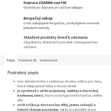
Doprava ZDARMA nad 59€
Ušetrite pri doprave pri väčšom nákupe.
Bezpečný nákup
U nás nakupujete bezpečne, poskytujeme overené
platobné metódy.
Skladové produkty ihneď k odoslaniu
Objednávky skladových položiek vybavujeme bez
zdržania.
Popis
Podobné (8)
Hodnotenie
Podrobný popis
toto dámske tričko s volánmi je skvelou voľbou pre ženy,
ktoré milujú jemné farby a vkusný detail
je vyrobené z veľmi príjemnej, mäkkej a elastickej
bavlnenej zmesi
, ktorá poskytuje komfort počas celého
dňa
strih trička je dostatočne dlhý, jemne voľnejší a
lichotí rôznym postavám
, takže je pohodlné aj pre