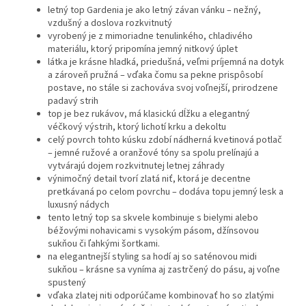
letný top Gardenia je ako letný závan vánku – nežný,
vzdušný a doslova rozkvitnutý
vyrobený je z mimoriadne tenulinkého, chladivého
materiálu, ktorý pripomína jemný nitkový úplet
látka je krásne hladká, priedušná, veľmi príjemná na dotyk
a zároveň pružná – vďaka čomu sa pekne prispôsobí
postave, no stále si zachováva svoj voľnejší, prirodzene
padavý strih
top je bez rukávov, má klasickú dĺžku a elegantný
véčkový výstrih, ktorý lichotí krku a dekoltu
celý povrch tohto kúsku zdobí nádherná kvetinová potlač
– jemné ružové a oranžové tóny sa spolu prelínajú a
vytvárajú dojem rozkvitnutej letnej záhrady
výnimočný detail tvorí zlatá niť, ktorá je decentne
pretkávaná po celom povrchu – dodáva topu jemný lesk a
luxusný nádych
tento letný top sa skvele kombinuje s bielymi alebo
béžovými nohavicami s vysokým pásom, džínsovou
sukňou či ľahkými šortkami.
na elegantnejší styling sa hodí aj so saténovou midi
sukňou – krásne sa vyníma aj zastrčený do pásu, aj voľne
spustený
vďaka zlatej niti odporúčame kombinovať ho so zlatými