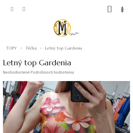
Prejsť
NÁKUP
na
obsah
KOŠÍK
TOPY
Tričká
Letný top Gardenia
Letný top Gardenia
Priemerné
Neohodnotené
Podrobnosti hodnotenia
hodnotenie
produktu
je
0,0
z
5
hviezdičiek.