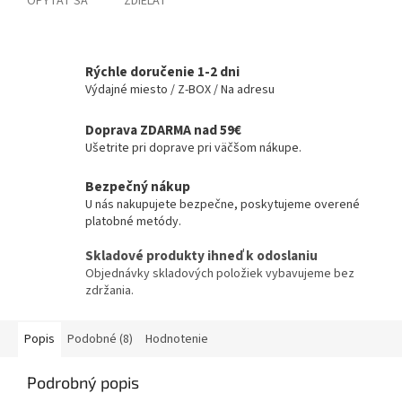
OPÝTAŤ SA
ZDIEĽAŤ
Rýchle doručenie 1-2 dni
Výdajné miesto / Z-BOX / Na adresu
Doprava ZDARMA nad 59€
Ušetrite pri doprave pri väčšom nákupe.
Bezpečný nákup
U nás nakupujete bezpečne, poskytujeme overené
platobné metódy.
Skladové produkty ihneď k odoslaniu
Objednávky skladových položiek vybavujeme bez
zdržania.
Popis
Podobné (8)
Hodnotenie
Podrobný popis