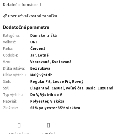
Detailné informácie
📏 Pozrieť veľkostnú tabuľku
Dodatočné parametre
Kategória
:
Dámske tričká
Veľkosť
:
UNI
Farba
:
Červená
Obdobie
:
Jar, Letné
Vzor
:
Vzorované, Kvetovaná
Dĺžka rukáva
:
Bez rukáva
Hĺbka výstrihu
:
Malý výstrih
Strih
:
Regular Fit, Loose Fit, Rovný
Štýl
:
Elegantné, Casual, Voľný čas, Basic, Luxusný
Typ výstrihu
:
Do V, Výstrih do V
Materiál
:
Polyester, Viskóza
Zloženie
:
65% polyester 35% viskóza