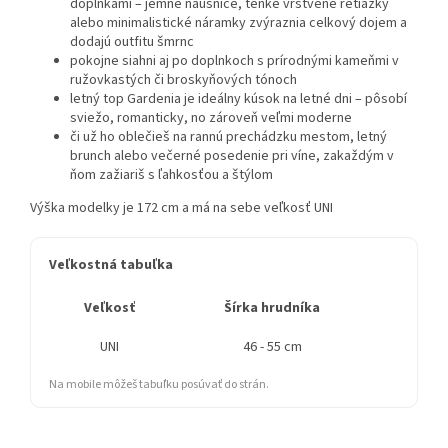
doplnkami – jemné náušnice, tenké vrstvené retiazky
alebo minimalistické náramky zvýraznia celkový dojem a
dodajú outfitu šmrnc
pokojne siahni aj po doplnkoch s prírodnými kameňmi v
ružovkastých či broskyňových tónoch
letný top Gardenia je ideálny kúsok na letné dni – pôsobí
sviežo, romanticky, no zároveň veľmi moderne
či už ho oblečieš na rannú prechádzku mestom, letný
brunch alebo večerné posedenie pri víne, zakaždým v
ňom zažiariš s ľahkosťou a štýlom
Výška modelky je 172 cm a má na sebe veľkosť UNI
Veľkostná tabuľka
Veľkosť
Šírka hrudníka
Cel
UNI
46 - 55 cm
Na mobile môžeš tabuľku posúvať do strán.