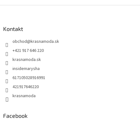
Z
á
p
ä
Kontakt
t
obchod
@
krasnamoda.sk
i
e
+421 917 646 220
krasnamoda.sk
insidemarysha
617105028916991
421917646220
krasnamoda
Facebook