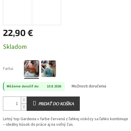
22,90 €
Jednotková
Skladom
cena:
Farba:
Možnosti doručenia
Môžeme doručiť do:
10.8.2026
PRIDAŤ DO KOŠÍKA
Letný top Gardenia v farbe červená z ľahkej viskózy sa ľahko kombinuje
– ideálny kúsok do práce aj na voľný čas.