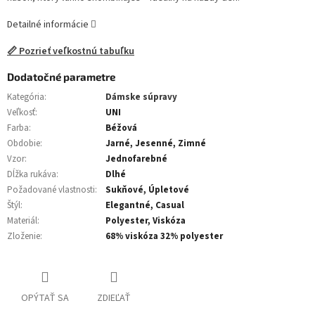
Detailné informácie
📏 Pozrieť veľkostnú tabuľku
Dodatočné parametre
Kategória
:
Dámske súpravy
Veľkosť
:
UNI
Farba
:
Béžová
Obdobie
:
Jarné, Jesenné, Zimné
Vzor
:
Jednofarebné
Dĺžka rukáva
:
Dlhé
Požadované vlastnosti
:
Sukňové, Úpletové
Štýl
:
Elegantné, Casual
Materiál
:
Polyester, Viskóza
Zloženie
:
68% viskóza 32% polyester
OPÝTAŤ SA
ZDIEĽAŤ