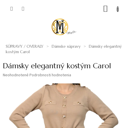
Prejsť
NÁKUP
na
obsah
KOŠÍK
SÚPRAVY / OVERALY
Dámske súpravy
Dámsky elegantný
kostým Carol
Dámsky elegantný kostým Carol
Priemerné
Neohodnotené
Podrobnosti hodnotenia
hodnotenie
produktu
je
0,0
z
5
hviezdičiek.