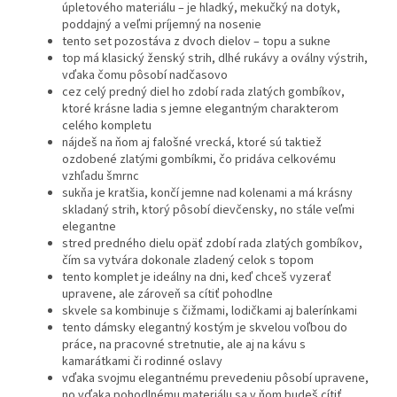
úpletového materiálu – je hladký, mekučký na dotyk,
poddajný a veľmi príjemný na nosenie
tento set pozostáva z dvoch dielov – topu a sukne
top má klasický ženský strih, dlhé rukávy a oválny výstrih,
vďaka čomu pôsobí nadčasovo
cez celý predný diel ho zdobí rada zlatých gombíkov,
ktoré krásne ladia s jemne elegantným charakterom
celého kompletu
nájdeš na ňom aj falošné vrecká, ktoré sú taktiež
ozdobené zlatými gombíkmi, čo pridáva celkovému
vzhľadu šmrnc
sukňa je kratšia, končí jemne nad kolenami a má krásny
skladaný strih, ktorý pôsobí dievčensky, no stále veľmi
elegantne
stred predného dielu opäť zdobí rada zlatých gombíkov,
čím sa vytvára dokonale zladený celok s topom
tento komplet je ideálny na dni, keď chceš vyzerať
upravene, ale zároveň sa cítiť pohodlne
skvele sa kombinuje s čižmami, lodičkami aj balerínkami
tento dámsky elegantný kostým je skvelou voľbou do
práce, na pracovné stretnutie, ale aj na kávu s
kamarátkami či rodinné oslavy
vďaka svojmu elegantnému prevedeniu pôsobí upravene,
no vďaka pohodlnému materiálu sa v ňom budeš cítiť