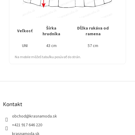
Šírka
Dĺžka rukáva od
Cel
Veľkosť
hrudníka
ramena
UNI
43 cm
57 cm
Na mobile môžeš tabuľku posúvať do strán.
Z
á
p
ä
Kontakt
t
obchod
@
krasnamoda.sk
i
e
+421 917 646 220
krasnamoda.sk