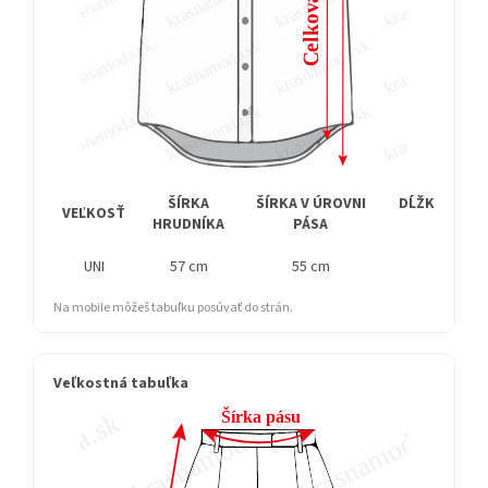
ŠÍRKA
ŠÍRKA V ÚROVNI
DĹŽKA RUKÁ
VEĽKOSŤ
HRUDNÍKA
PÁSA
RAMEN
UNI
57 cm
55 cm
32 cm
Na mobile môžeš tabuľku posúvať do strán.
Veľkostná tabuľka