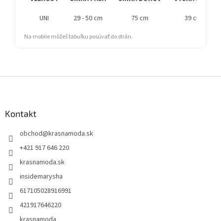
UNI
29 - 50 cm
75 cm
39 cm
Na mobile môžeš tabuľku posúvať do strán.
Z
á
p
ä
Kontakt
t
obchod
@
krasnamoda.sk
i
e
+421 917 646 220
krasnamoda.sk
insidemarysha
617105028916991
421917646220
krasnamoda