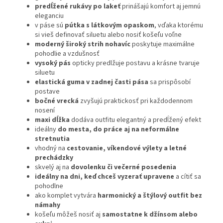
predĺžené rukávy po lakeť
prinášajú komfort aj jemnú
eleganciu
v páse sú
pútka s látkovým opaskom
, vďaka ktorému
si vieš definovať siluetu alebo nosiť košeľu voľne
moderný široký strih nohavíc
poskytuje maximálne
pohodlie a vzdušnosť
vysoký pás
opticky predlžuje postavu a krásne tvaruje
siluetu
elastická guma v zadnej časti pása
sa prispôsobí
postave
bočné vrecká
zvyšujú praktickosť pri každodennom
nosení
maxi dĺžka
dodáva outfitu elegantný a predĺžený efekt
ideálny
do mesta, do práce aj na neformálne
stretnutia
vhodný na
cestovanie, víkendové výlety a letné
prechádzky
skvelý aj na
dovolenku či večerné posedenia
ideálny na dni, keď chceš vyzerať upravene
a cítiť sa
pohodlne
ako komplet vytvára
harmonický a štýlový outfit bez
námahy
košeľu môžeš nosiť aj
samostatne k džínsom alebo