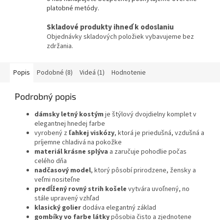
platobné metódy.
Skladové produkty ihneď k odoslaniu
Objednávky skladových položiek vybavujeme bez
zdržania.
Popis
Podobné (8)
Videá (1)
Hodnotenie
Podrobný popis
dámsky letný kostým
je štýlový dvojdielny komplet v
elegantnej hnedej farbe
vyrobený z
ľahkej viskózy
, ktorá je priedušná, vzdušná a
príjemne chladivá na pokožke
materiál krásne splýva
a zaručuje pohodlie počas
celého dňa
nadčasový model
, ktorý pôsobí prirodzene, žensky a
veľmi nositeľne
predĺžený rovný strih košele
vytvára uvoľnený, no
stále upravený vzhľad
klasický golier
dodáva elegantný základ
gombíky vo farbe látky
pôsobia čisto a zjednotene