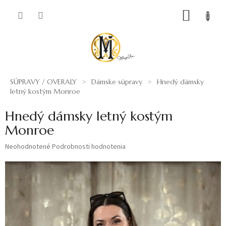
Prejsť
NÁKUP
na
obsah
KOŠÍK
SÚPRAVY / OVERALY
Dámske súpravy
Hnedý dámsky
letný kostým Monroe
Hnedý dámsky letný kostým
Monroe
Priemerné
Neohodnotené
Podrobnosti hodnotenia
hodnotenie
produktu
je
0,0
z
5
hviezdičiek.