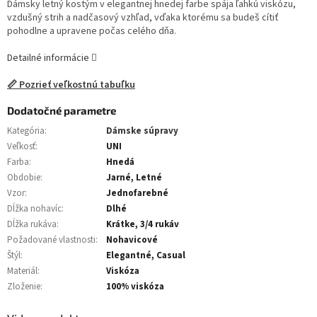
Dámsky letný kostým v elegantnej hnedej farbe spája ľahkú viskózu,
vzdušný strih a nadčasový vzhľad, vďaka ktorému sa budeš cítiť
pohodlne a upravene počas celého dňa.
Detailné informácie
📏 Pozrieť veľkostnú tabuľku
Dodatočné parametre
Kategória
:
Dámske súpravy
Veľkosť
:
UNI
Farba
:
Hnedá
Obdobie
:
Jarné, Letné
Vzor
:
Jednofarebné
Dĺžka nohavíc
:
Dlhé
Dĺžka rukáva
:
Krátke, 3/4 rukáv
Požadované vlastnosti
:
Nohavicové
Štýl
:
Elegantné, Casual
Materiál
:
Viskóza
Zloženie
:
100% viskóza