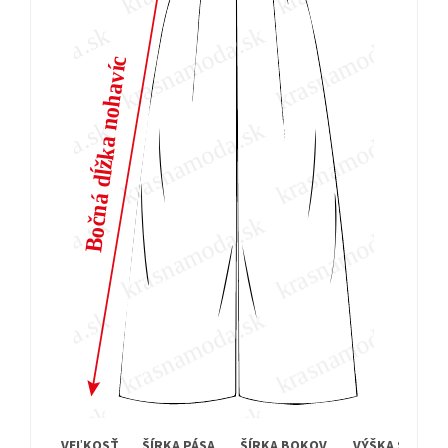
VEĽKOSŤ
ŠÍRKA PÁSA
ŠÍRKA BOKOV
VÝŠKA SEDU