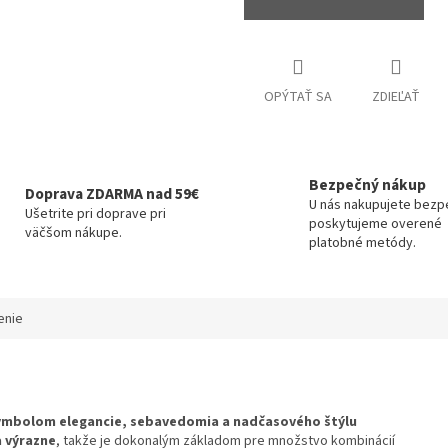
OPÝTAŤ SA
ZDIEĽAŤ
Bezpečný nákup
Doprava ZDARMA nad 59€
U nás nakupujete bezp
Ušetrite pri doprave pri
poskytujeme overené
väčšom nákupe.
platobné metódy.
enie
ymbolom elegancie, sebavedomia a nadčasového štýlu
a výrazne
, takže je dokonalým základom pre množstvo kombinácií