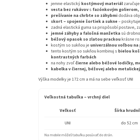
jemne elastický
kostýmový materiál
zaručuje
vesta bez rukávov
s
fazónkovým golierom,
prešívanie na chrbte so záhybmi
dodáva obj
skort – spojenie šortiek a sukne
– poskytuj
zadná elastická guma sa prispôsobí postave, zat
jemné záhyby a falošná manžetka
sú drobnos
béžový opasok so zlatou prackou
krásne roz
kostým so sukňou je
univerzálnou voľbou na 
tento kostým so sukňou kombinuj s
bielou ko
kontrastných farbách
na nohy zvoľ
čierne alebo béžové lodičky, m
kabelka v čiernej, béžovej alebo metalickej
Výška modelky je 172 cm a má na sebe veľkosť UNI
Veľkostná tabuľka – vrchný diel
Veľkosť
Šírka hrudní
UNI
do 52 cm
Na mobile môžeš tabuľku posúvať do strán.