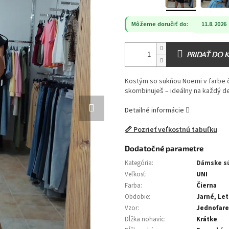
Môžeme doručiť do:
11.8.2026
PRIDAŤ DO 
Kostým so sukňou Noemi v farbe či
skombinuješ – ideálny na každý d
Detailné informácie
📏 Pozrieť veľkostnú tabuľku
Dodatočné parametre
Kategória
:
Dámske s
Veľkosť
:
UNI
Farba
:
Čierna
Obdobie
:
Jarné, Le
Vzor
:
Jednofar
Dĺžka nohavíc
:
Krátke