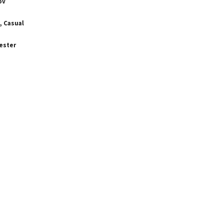
ov
, Casual
ester