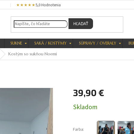
★★★★★
5,0 Hodnotenia
HĽADAŤ
SUKNE
SAKÁ / KOSTÝMY
SÚPRAVY / OVERALY
BU
Kostým so sukňou Noemi
39,90 €
Jednotková
Skladom
cena:
Farba: