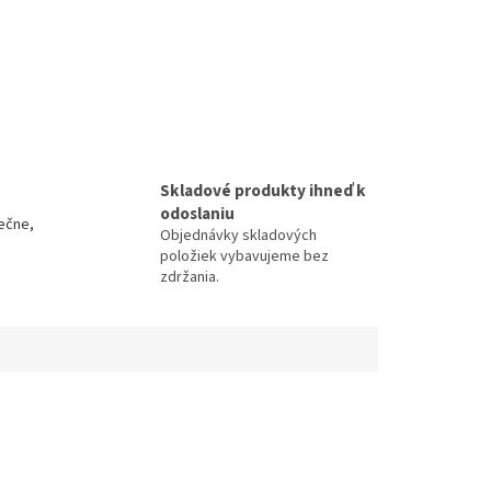
Skladové produkty ihneď k
odoslaniu
ečne,
Objednávky skladových
položiek vybavujeme bez
zdržania.