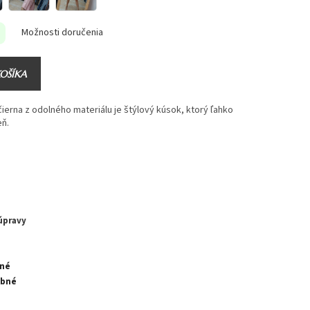
Možnosti doručenia
KOŠÍKA
erna z odolného materiálu je štýlový kúsok, ktorý ľahko
eň.
úpravy
tné
ebné