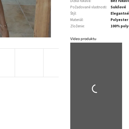
Dĺžka rukáva
:
Bez rukáv
Požadované vlastnosti
:
Sukňové
Štýl
:
Elegantné
Materiál
:
Polyester
Zloženie
:
100% poly
Video produktu