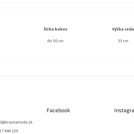
Šírka bokov
Výška sedu
do 50 cm
33 cm
Facebook
Instagr
d
@
krasnamoda.sk
17 646 220