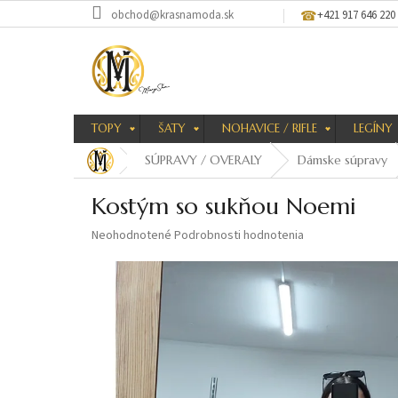
Prejsť
obchod@krasnamoda.sk
+421 917 646 220
na
obsah
TOPY
ŠATY
NOHAVICE / RIFLE
LEGÍNY
SÚPRAVY / OVERALY
Dámske súpravy
Kostým so sukňou Noemi
Priemerné
Neohodnotené
Podrobnosti hodnotenia
hodnotenie
produktu
je
0,0
z
5
hviezdičiek.