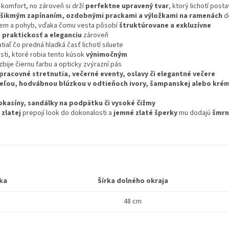
 komfort, no zároveň si drží
perfektne upravený tvar
, ktorý lichotí post
 šikmým zapínaním, ozdobnými prackami a výložkami na ramenách
d
em a pohyb, vďaka čomu vesta pôsobí
štruktúrovane a exkluzívne
e
praktickosť a eleganciu
zároveň
iaľ čo predná hladká časť lichotí siluete
ti, ktoré robia tento kúsok
výnimočným
bije čiernu farbu a opticky zvýrazní pás
pracovné stretnutia, večerné eventy, oslavy či elegantné večere
šeľou, hodvábnou blúzkou v odtieňoch ivory, šampanskej alebo kré
okasíny, sandálky na podpätku či vysoké čižmy
 zlatej
prepojí look do dokonalosti a
jemné zlaté šperky
mu dodajú
šmrn
ka
Šírka dolného okraja
48 cm