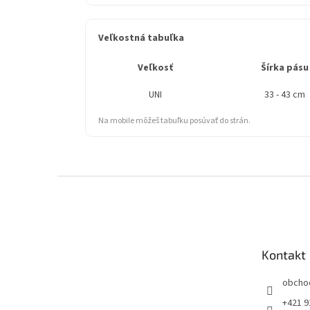
Veľkostná tabuľka
Veľkosť
Šírka pásu
UNI
33 - 43 cm
Na mobile môžeš tabuľku posúvať do strán.
Z
á
p
ä
t
Kontakt
i
e
obcho
+421 9