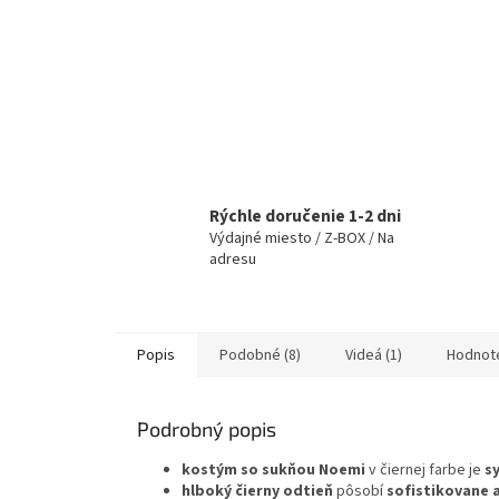
Rýchle doručenie 1-2 dni
Výdajné miesto / Z-BOX / Na
adresu
Popis
Podobné (8)
Videá (1)
Hodnot
Podrobný popis
kostým so sukňou Noemi
v čiernej farbe je
s
hlboký čierny odtieň
pôsobí
sofistikovane 