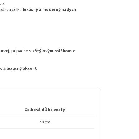
ave
odáva celku
luxusný a moderný nádych
movej
, prípadne so
štýlovým rolákom v
c a luxusný akcent
Celková dĺžka vesty
40 cm