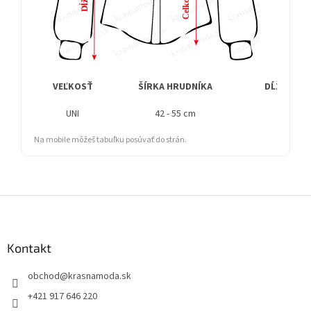
VEĽKOSŤ
ŠÍRKA HRUDNÍKA
DĹŽKA RU
UNI
42 - 55 cm
67 cm
Na mobile môžeš tabuľku posúvať do strán.
Z
á
p
ä
Kontakt
t
obchod
@
krasnamoda.sk
i
e
+421 917 646 220