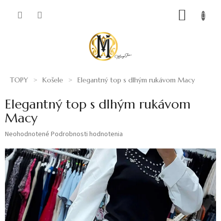
Prejsť
NÁKUP
na
obsah
KOŠÍK
TOPY
Košele
Elegantný top s dlhým rukávom Macy
Elegantný top s dlhým rukávom
Macy
Priemerné
Neohodnotené
Podrobnosti hodnotenia
hodnotenie
produktu
je
0,0
z
5
hviezdičiek.