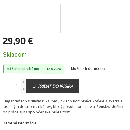
29,90 €
Jednotková
Skladom
cena:
Možnosti doručenia
Môžeme doručiť do:
12.8.2026
PRIDAŤ DO KOŠÍKA
Elegantný top s dlhým rukávom „2 v 1“ v kombinácii košele a svetra s
luxusným detailom zirkónov, ktorý pôsobí formálne aj žensky. Ideálny
do práce aj na spoločenské príležitosti.
Detailné informácie