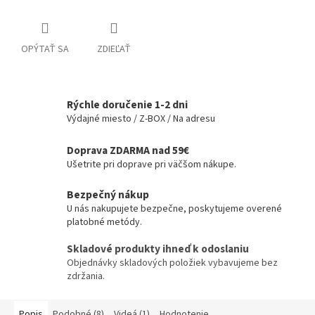
OPÝTAŤ SA
ZDIEĽAŤ
Rýchle doručenie 1-2 dni
Výdajné miesto / Z-BOX / Na adresu
Doprava ZDARMA nad 59€
Ušetrite pri doprave pri väčšom nákupe.
Bezpečný nákup
U nás nakupujete bezpečne, poskytujeme overené
platobné metódy.
Skladové produkty ihneď k odoslaniu
Objednávky skladových položiek vybavujeme bez
zdržania.
Popis
Podobné (8)
Videá (1)
Hodnotenie