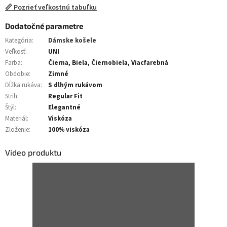
📏 Pozrieť veľkostnú tabuľku
Dodatočné parametre
Kategória
:
Dámske košele
Veľkosť
:
UNI
Farba
:
Čierna, Biela, Čiernobiela, Viacfarebná
Obdobie
:
Zimné
Dĺžka rukáva
:
S dlhým rukávom
Strih
:
Regular Fit
Štýl
:
Elegantné
Materiál
:
Viskóza
Zloženie
:
100% viskóza
Video produktu