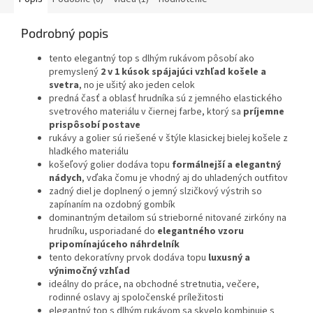
Podrobný popis
tento elegantný top s dlhým rukávom pôsobí ako
premyslený
2 v 1 kúsok spájajúci vzhľad košele a
svetra
, no je ušitý ako jeden celok
predná časť a oblasť hrudníka sú z jemného elastického
svetrového materiálu v čiernej farbe, ktorý sa
príjemne
prispôsobí postave
rukávy a golier sú riešené v štýle klasickej bielej košele z
hladkého materiálu
košeľový golier dodáva topu
formálnejší a elegantný
nádych
, vďaka čomu je vhodný aj do uhladených outfitov
zadný diel je doplnený o jemný slzičkový výstrih so
zapínaním na ozdobný gombík
dominantným detailom sú strieborné nitované zirkóny na
hrudníku, usporiadané do
elegantného vzoru
pripomínajúceho náhrdelník
tento dekoratívny prvok dodáva topu
luxusný a
výnimočný vzhľad
ideálny do práce, na obchodné stretnutia, večere,
rodinné oslavy aj spoločenské príležitosti
elegantný top s dlhým rukávom sa skvelo kombinuje s