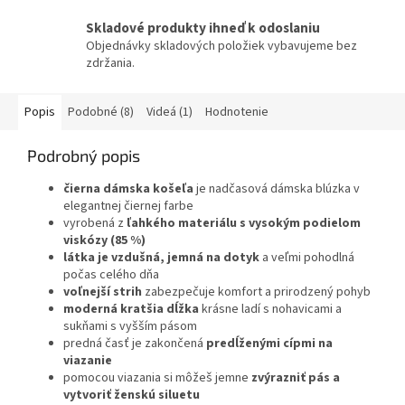
Skladové produkty ihneď k odoslaniu
Objednávky skladových položiek vybavujeme bez
zdržania.
Popis
Podobné (8)
Videá (1)
Hodnotenie
Podrobný popis
čierna dámska košeľa
je nadčasová dámska blúzka v
elegantnej čiernej farbe
vyrobená z
ľahkého materiálu s vysokým podielom
viskózy (85 %)
látka je vzdušná, jemná na dotyk
a veľmi pohodlná
počas celého dňa
voľnejší strih
zabezpečuje komfort a prirodzený pohyb
moderná kratšia dĺžka
krásne ladí s nohavicami a
sukňami s vyšším pásom
predná časť je zakončená
predĺženými cípmi na
viazanie
pomocou viazania si môžeš jemne
zvýrazniť pás a
vytvoriť ženskú siluetu