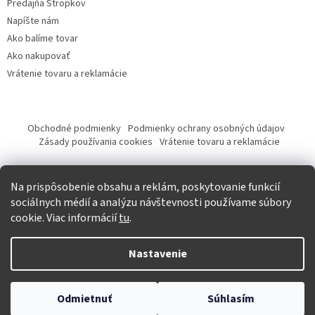
Predajňa Stropkov
Napíšte nám
Ako balíme tovar
Ako nakupovať
Vrátenie tovaru a reklamácie
Obchodné podmienky
Podmienky ochrany osobných údajov
Zásady používania cookies
Vrátenie tovaru a reklamácie
Tvorba eshopu a SEO optimalizácia
Na prispôsobenie obsahu a reklám, poskytovanie funkcií
sociálnych médií a analýzu návštevnosti používame súbory
cookie. Viac informácií
tu
.
Vytvoril Shoptet
Nastavenie
Copyright 2026
Krásna móda
. Všetky práva vyhradené.
Upraviť
Odmietnuť
Súhlasím
nastavenie cookies