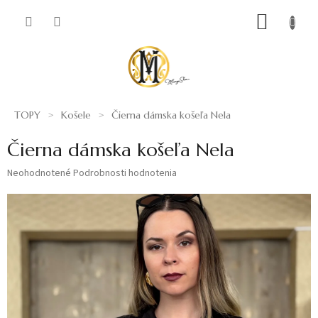
Prejsť
NÁKUP
na
obsah
KOŠÍK
TOPY
Košele
Čierna dámska košeľa Nela
Čierna dámska košeľa Nela
Priemerné
Neohodnotené
Podrobnosti hodnotenia
hodnotenie
produktu
je
0,0
z
5
hviezdičiek.