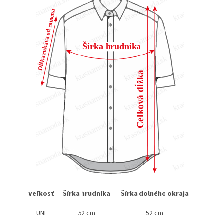
Veľkosť
Šírka hrudníka
Šírka dolného okraja
Dĺžka
UNI
52 cm
52 cm