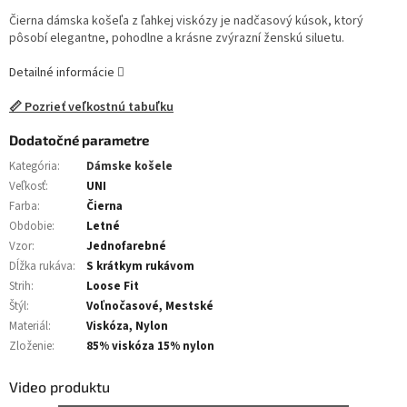
Čierna dámska košeľa z ľahkej viskózy je nadčasový kúsok, ktorý
pôsobí elegantne, pohodlne a krásne zvýrazní ženskú siluetu.
Detailné informácie
📏 Pozrieť veľkostnú tabuľku
Dodatočné parametre
Kategória
:
Dámske košele
Veľkosť
:
UNI
Farba
:
Čierna
Obdobie
:
Letné
Vzor
:
Jednofarebné
Dĺžka rukáva
:
S krátkym rukávom
Strih
:
Loose Fit
Štýl
:
Voľnočasové, Mestské
Materiál
:
Viskóza, Nylon
Zloženie
:
85% viskóza 15% nylon
Video produktu