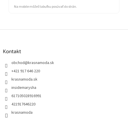
Na mobile môžeš tabuľku posúvať do strán.
Z
á
p
ä
Kontakt
t
obchod
@
krasnamoda.sk
i
e
+421 917 646 220
krasnamoda.sk
insidemarysha
617105028916991
421917646220
krasnamoda