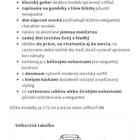
klasický golier
dodáva modelu upravený vzhľad
zapínanie na gombíky v tóne blúzky
pôsobí
nenápadne
dve náprsné vrecká
podčiarkujú ležérno-elegantný
charakter modelu
rukávy sú ukončené
jemnou manžetou
zadný diel zostáva čistý a hladký
ideálna
do práce, na stretnutia aj do mesta
, na
cestovanie alebo bežné dni, keď chceš vyzerať upravene
bez námahy
kombinuj ju s
béžovými nohavicami
pre elegantný
kontrast
s
denimom
vytvoríš moderný mestský outfit
s
bielymi kúskami
dosiahneš výrazný a nadčasový
styling
so
saténovou sukňou alebo širokými nohavicami
pôsobí sofistikovane a elegantne
Výška modelky je 172 cm a má na sebe veľkosť UNI
Veľkostná tabuľka