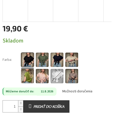
19,90 €
Jednotková
Skladom
cena:
Farba:
Možnosti doručenia
Môžeme doručiť do:
11.8.2026
PRIDAŤ DO KOŠÍKA