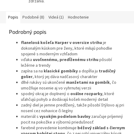
zdržania.
Popis
Podobné (8)
Videá (1)
Hodnotenie
Podrobný popis
flanelová košeľa Harper v oversize strihu
je
dokonalým kúskom pre ženy, ktoré milujú pohodlie
spojené s moderným vzhľadom
vďaka
uvoľnenému, predĺženému strihu
pôsobí
ležérne a trendy
zapína sa na
klasické gombíky
a dopĺňa ju
tradičný
golier
, ktorý jej dáva nadčasový charakter
dlhé rukávy sú ukončené
manžetami na gombík
, čo
umožňuje nosenie aj vo vyhrnutej verzii
spodný okraj je doplnený o
oválne rozparky
, ktoré
uľahčujú pohyb a dodávajú košeli moderný detail
zadný diel je jemne predĺžený, takže pôsobí štýlovo aj pri
nosení cez nohavice či legíny
materiál s
vysokým podielom bavlny
zaručuje príjemný
pocit na pokožke a výbornú priedušnosť
farebné prevedenie kombinuje
béžový základ s čiernym
vzorom kohútej stopy
, čo z nej robí univerzálny kúsok