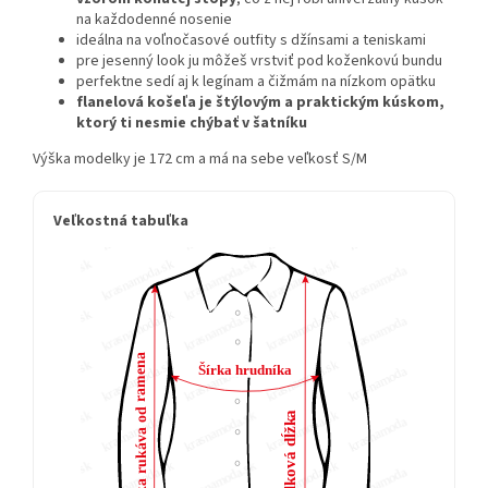
na každodenné nosenie
ideálna na voľnočasové outfity s džínsami a teniskami
pre jesenný look ju môžeš vrstviť pod koženkovú bundu
perfektne sedí aj k legínam a čižmám na nízkom opätku
flanelová košeľa je štýlovým a praktickým kúskom,
ktorý ti nesmie chýbať v šatníku
Výška modelky je 172 cm a má na sebe veľkosť S/M
Veľkostná tabuľka