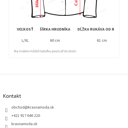
VEĽKOSŤ
ŠÍRKA HRUDNÍKA
DĹŽKA RUKÁVA OD RAMENA
L/XL
60 cm
61 cm
Na mobile môžeš tabuľku posúvať do strán.
Z
á
p
ä
Kontakt
t
obchod
@
krasnamoda.sk
i
e
+421 917 646 220
krasnamoda.sk