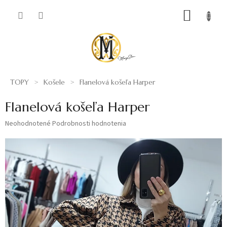
Prejsť
NÁKUP
na
obsah
KOŠÍK
TOPY
Košele
Flanelová košeľa Harper
Flanelová košeľa Harper
Priemerné
Neohodnotené
Podrobnosti hodnotenia
hodnotenie
produktu
je
0,0
z
5
hviezdičiek.