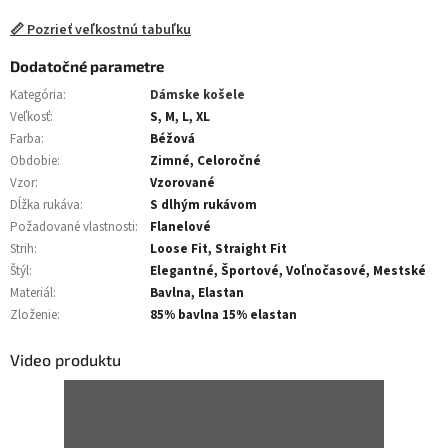
📏 Pozrieť veľkostnú tabuľku
Dodatočné parametre
Kategória
:
Dámske košele
Veľkosť
:
S, M, L, XL
Farba
:
Béžová
Obdobie
:
Zimné, Celoročné
Vzor
:
Vzorované
Dĺžka rukáva
:
S dlhým rukávom
Požadované vlastnosti
:
Flanelové
Strih
:
Loose Fit, Straight Fit
Štýl
:
Elegantné, Športové, Voľnočasové, Mestské
Materiál
:
Bavlna, Elastan
Zloženie
:
85% bavlna 15% elastan
Video produktu