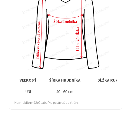
VEĽKOSŤ
ŠÍRKA HRUDNÍKA
DĹŽKA RUKÁVA O
UNI
40 - 60 cm
57 cm
Na mobile môžeš tabuľku posúvať do strán.
Z