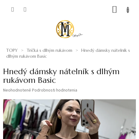
Prejsť
NÁKUP
na
obsah
KOŠÍK
TOPY
Tričká s dlhým rukávom
Hnedý dámsky nátelník s
dlhým rukávom Basic
Hnedý dámsky nátelník s dlhým
rukávom Basic
Priemerné
Neohodnotené
Podrobnosti hodnotenia
hodnotenie
produktu
je
0,0
z
5
hviezdičiek.