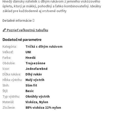
Hnedý dámsky nátelník s dlhým rukávom z jemného viskózového
úpletu, ktorý je mäkký, pohodlný a ľahko kombinovateľný. Ideálny
základ pre každodenné aj vrstvené outfity
Detailné informácie
📏 Pozrieť veľkostnú tabuľku
Dodatočné parametre
Kategória
:
Tričká s dlhým rukávom
Veľkosť
:
UNI
Farba
:
Hnedá
Obdobie
:
Trojsezónne
Vzor
:
Jednofarebné
Dĺžka rukáva
:
Dlhý rukáv
Hĺbka výstrihu
:
Malý výstrih
Strih
:
Slim fit
Štýl
:
Basic
Typ výstrihu
:
Okrúhly výstrih
Materiál
:
Viskóza, Nylon
Zloženie
:
88% viskóza 12% nylon