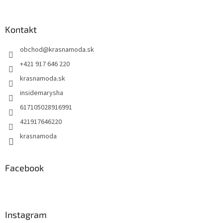
á
p
ä
Kontakt
t
obchod
@
krasnamoda.sk
i
e
+421 917 646 220
krasnamoda.sk
insidemarysha
617105028916991
421917646220
krasnamoda
Facebook
Instagram