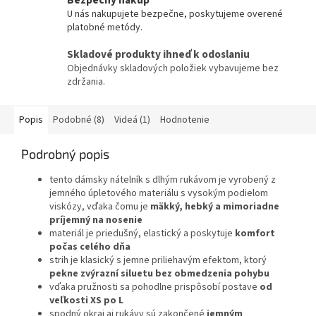
Bezpečný nákup
U nás nakupujete bezpečne, poskytujeme overené
platobné metódy.
Skladové produkty ihneď k odoslaniu
Objednávky skladových položiek vybavujeme bez
zdržania.
Popis
Podobné (8)
Videá (1)
Hodnotenie
Podrobný popis
tento dámsky nátelník s dlhým rukávom je vyrobený z
jemného úpletového materiálu s vysokým podielom
viskózy, vďaka čomu je
mäkký, hebký a mimoriadne
príjemný na nosenie
materiál je priedušný, elastický a poskytuje
komfort
počas celého dňa
strih je klasický s jemne priliehavým efektom, ktorý
pekne zvýrazní siluetu bez obmedzenia pohybu
vďaka pružnosti sa pohodlne prispôsobí postave
od
veľkosti XS po L
spodný okraj aj rukávy sú zakončené
jemným