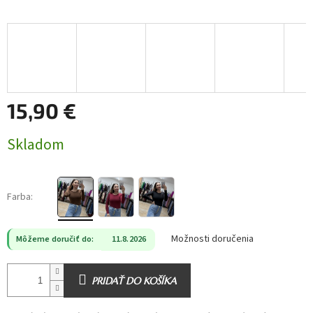
15,90 €
Jednotková
Skladom
cena:
Farba:
Možnosti doručenia
Môžeme doručiť do:
11.8.2026
PRIDAŤ DO KOŠÍKA