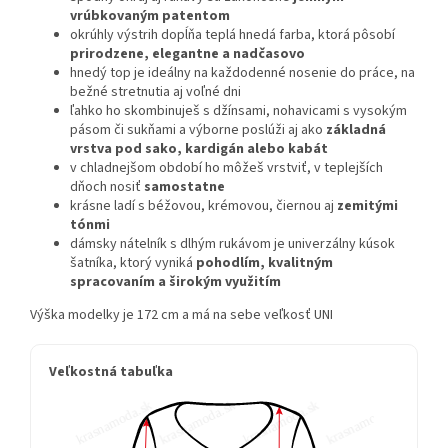
vrúbkovaným patentom
okrúhly výstrih dopĺňa teplá hnedá farba, ktorá pôsobí
prirodzene, elegantne a nadčasovo
hnedý top je ideálny na každodenné nosenie do práce, na
bežné stretnutia aj voľné dni
ľahko ho skombinuješ s džínsami, nohavicami s vysokým
pásom či sukňami a výborne poslúži aj ako
základná
vrstva pod sako, kardigán alebo kabát
v chladnejšom období ho môžeš vrstviť, v teplejších
dňoch nosiť
samostatne
krásne ladí s béžovou, krémovou, čiernou aj
zemitými
tónmi
dámsky nátelník s dlhým rukávom je univerzálny kúsok
šatníka, ktorý vyniká
pohodlím, kvalitným
spracovaním a širokým využitím
Výška modelky je 172 cm a má na sebe veľkosť UNI
Veľkostná tabuľka